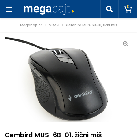
0
Megabajt.hr
Miševi
Gembird MUS-6B-01, žični miš
Gembird MUS-6B-01, žični miš