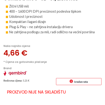
Žični USB miš
400 – 1600 DPI DPI preciznost podesiva tipkom
Udobnost i preciznost
Kompaktan i lagani dizajn
Plug & Play – ne zahtjeva instalaciju drivera
Ne zahtjeva podlogu za miš, radi odlično na većini površina
Naša najniža cijena:
4,66
€
* Cijena za gotovinsko plaćanje
Brand
Redovna cijena:
5.21 €
Izračun rata
PROIZVOD NIJE NA SKLADIŠTU