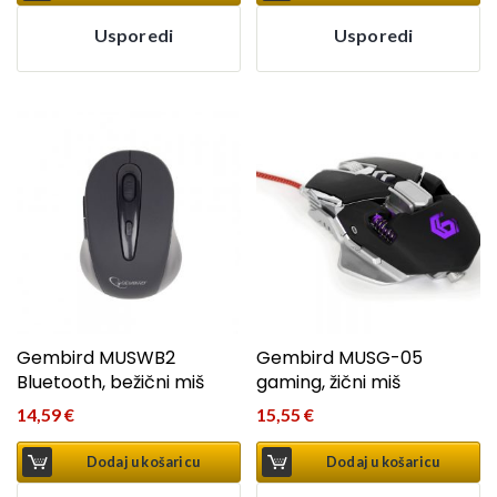
Usporedi
Usporedi
Gembird MUSWB2
Gembird MUSG-05
Bluetooth, bežični miš
gaming, žični miš
14,59
€
15,55
€
Dodaj u košaricu
Dodaj u košaricu