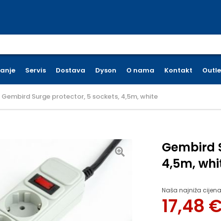
earch for:
ćanje
Servis
Dostava
Dyson
O nama
Kontakt
Outle
Gembird Surge protector, 5 sockets, 4,5m, white
Gembird S
4,5m, whi
Naša najniža cijena
17,48