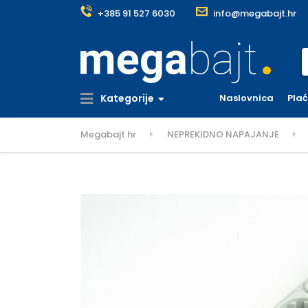
+385 91 527 6030
info@megabajt.hr
S
Kategorije
Naslovnica
Pla
Megabajt.hr
NEPREKIDNO NAPAJANJE