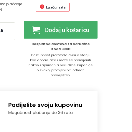
sko plaćanje
Izračun rata
 €
Dodaj u košaricu
di
Besplatna dostava za narudžbe
iznad 398€
Dostupnost proizvoda ovisi o stanju
kod dobavljača i može se promijeniti
nakon zaprimanja narudžbe. Kupac će
o svakoj promjeni biti odmah
obaviješten.
Podijelite svoju kupovinu
Mogućnost plaćanja do 36 rata