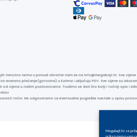
kojih trenutno nema u ponudi obratite nam se na info@megabajt.hr. Sve cijen
 za avansno plaćanje(gotovina) u Eurima i uključuju PDV. Sve cijene su iskaz
ti od cijena u našim poslovnicama. Trudimo se dati što bolji i točniji opis i s
odaci
otpunosti točni. Ne odgovaramo za eventualne pogreške nastale u opisu proizv
Megabajt.hr se pri
prikazujemo vam re