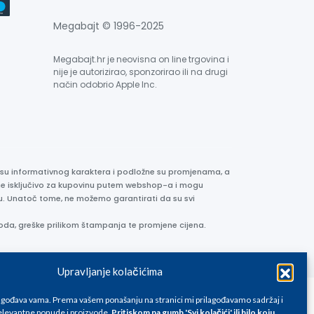
Megabajt © 1996-2025
Megabajt.hr je neovisna on line trgovina i
nije je autorizirao, sponzorirao ili na drugi
način odobrio Apple Inc.
e su informativnog karaktera i podložne su promjenama, a
ane isključivo za kupovinu putem webshop-a i mogu
liku. Unatoč tome, ne možemo garantirati da su svi
oda, greške prilikom štampanja te promjene cijena.
Upravljanje kolačićima
lagođava vama. Prema vašem ponašanju na stranici mi prilagođavamo sadržaj i
levantne ponude i proizvode.
Pritiskom na gumb 'Svi kolačići' ili bilo koju