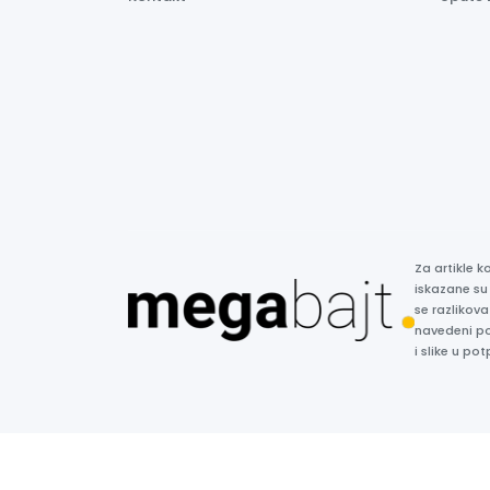
Za artikle 
iskazane su
se razlikova
navedeni p
i slike u p