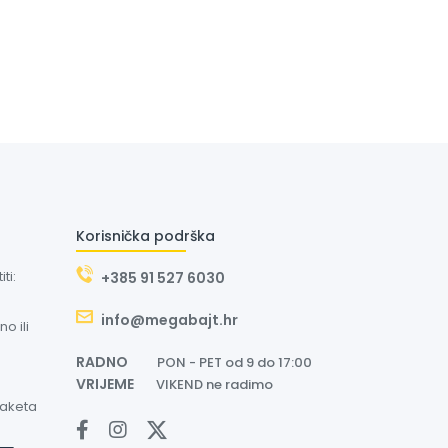
Korisnička podrška
ti:
+385 91 527 6030
info@megabajt.hr
o ili
RADNO
PON - PET od 9 do 17:00
VRIJEME
VIKEND ne radimo
paketa