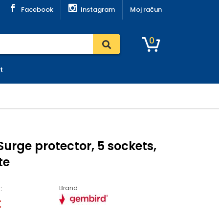
Facebook
Instagram
Moj račun
0
t
urge protector, 5 sockets,
te
Brand
:
€