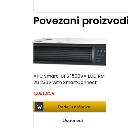
Povezani proizvod
APC Smart-UPS 1500VA LCD RM
2U 230V with SmartConnect
1.061,81
€
Dodaj u košaricu
Usporedi