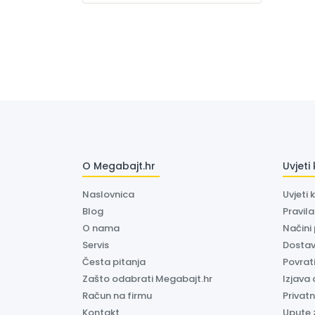
O Megabajt.hr
Uvjeti
Naslovnica
Uvjeti 
Blog
Pravil
O nama
Načini
Servis
Dosta
Česta pitanja
Povrati
Zašto odabrati Megabajt.hr
Izjava 
Račun na firmu
Privatn
Kontakt
Upute 