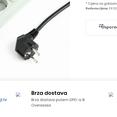
* Cijena za gotovin
Redovna cijena:
19.52
Uspore
Brza dostava
t.hr
Brza dostava putem DPD-a ili
Overseasa