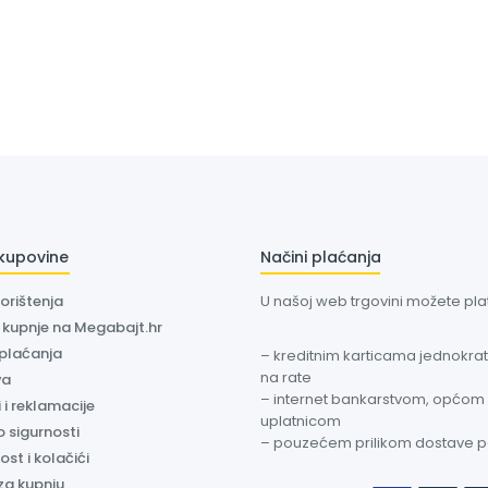
 kupovine
Načini plaćanja
korištenja
U našoj web trgovini možete plati
a kupnje na Megabajt.hr
 plaćanja
– kreditnim karticama jednokratn
na rate
va
– internet bankarstvom, općom
 i reklamacije
uplatnicom
o sigurnosti
– pouzećem prilikom dostave 
ost i kolačići
za kupnju