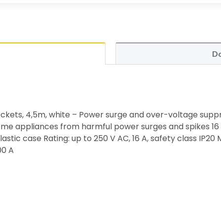
Do
ckets, 4,5m, white – Power surge and over-voltage supp
me appliances from harmful power surges and spikes 16 
plastic case Rating: up to 250 V AC, 16 A, safety class IP
00 A