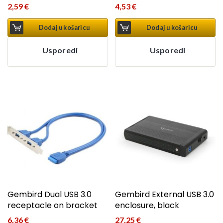
2,59
€
4,53
€
Dodaj u košaricu
Dodaj u košaricu
Usporedi
Usporedi
Gembird Dual USB 3.0
Gembird External USB 3.0
receptacle on bracket
enclosure, black
6,36
€
27,25
€