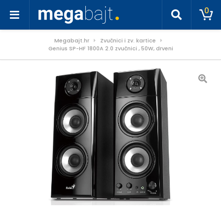
0
Megabajt.hr
Zvučnici i zv. kartice
Genius SP-HF 1800A 2.0 zvučnici , 50W, drveni