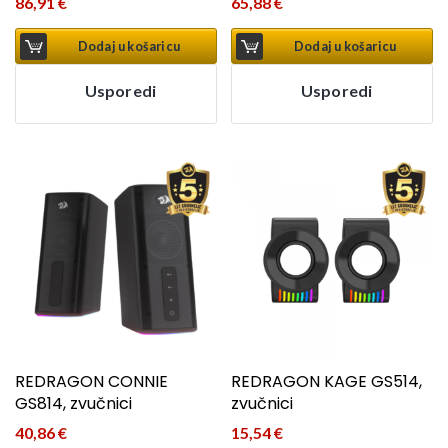
86,91
€
65,88
€
Dodaj u košaricu
Dodaj u košaricu
Usporedi
Usporedi
REDRAGON CONNIE
REDRAGON KAGE GS514,
GS814, zvučnici
zvučnici
40,86
€
15,54
€