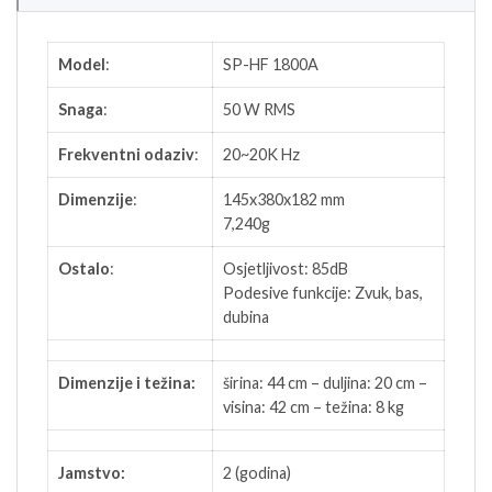
Model
:
SP-HF 1800A
Snaga
:
50 W RMS
Frekventni odaziv
:
20~20K Hz
Dimenzije
:
145x380x182 mm
7,240g
Ostalo
:
Osjetljivost: 85dB
Podesive funkcije: Zvuk, bas,
dubina
Dimenzije i težina:
širina: 44 cm – duljina: 20 cm –
visina: 42 cm – težina: 8 kg
Jamstvo:
2 (godina)