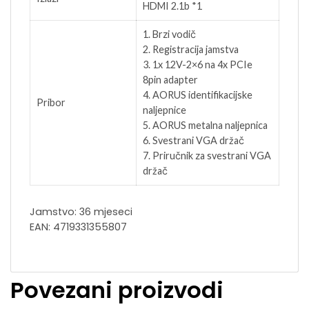
HDMI 2.1b *1
1. Brzi vodič
2. Registracija jamstva
3. 1x 12V-2×6 na 4x PCIe
8pin adapter
4. AORUS identifikacijske
Pribor
naljepnice
5. AORUS metalna naljepnica
6. Svestrani VGA držač
7. Priručnik za svestrani VGA
držač
Jamstvo: 36 mjeseci
EAN: 4719331355807
Povezani proizvodi