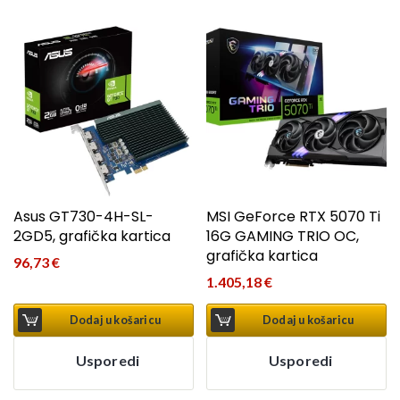
Asus GT730-4H-SL-
MSI GeForce RTX 5070 Ti
2GD5, grafička kartica
16G GAMING TRIO OC,
grafička kartica
96,73
€
1.405,18
€
Dodaj u košaricu
Dodaj u košaricu
Usporedi
Usporedi