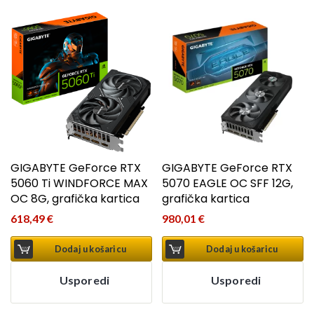
GIGABYTE GeForce RTX
GIGABYTE GeForce RTX
5060 Ti WINDFORCE MAX
5070 EAGLE OC SFF 12G,
OC 8G, grafička kartica
grafička kartica
618,49
€
980,01
€
Dodaj u košaricu
Dodaj u košaricu
Usporedi
Usporedi