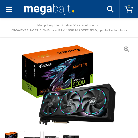
0
Megabajt.hr
Grafičke kartice
GIGABYTE AORUS GeForce RTX 5090 MASTER 32G, grafička kartica