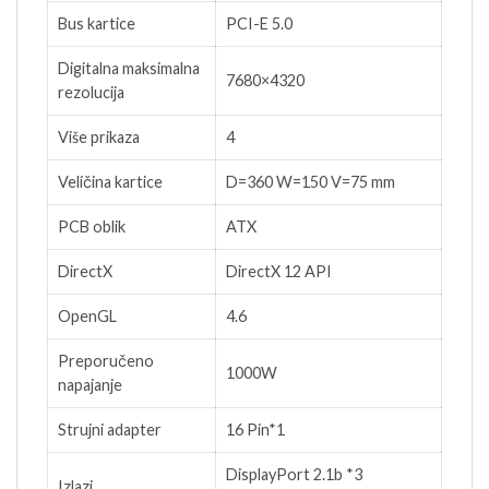
Bus kartice
PCI-E 5.0
Digitalna maksimalna
7680×4320
rezolucija
Više prikaza
4
Veličina kartice
D=360 W=150 V=75 mm
PCB oblik
ATX
DirectX
DirectX 12 API
OpenGL
4.6
Preporučeno
1000W
napajanje
Strujni adapter
16 Pin*1
DisplayPort 2.1b *3
Izlazi