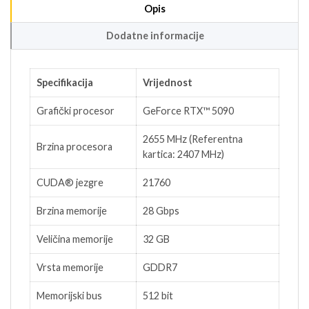
Opis
Dodatne informacije
Specifikacija
Vrijednost
Grafički procesor
GeForce RTX™ 5090
2655 MHz (Referentna
Brzina procesora
kartica: 2407 MHz)
CUDA® jezgre
21760
Brzina memorije
28 Gbps
Veličina memorije
32 GB
Vrsta memorije
GDDR7
Memorijski bus
512 bit