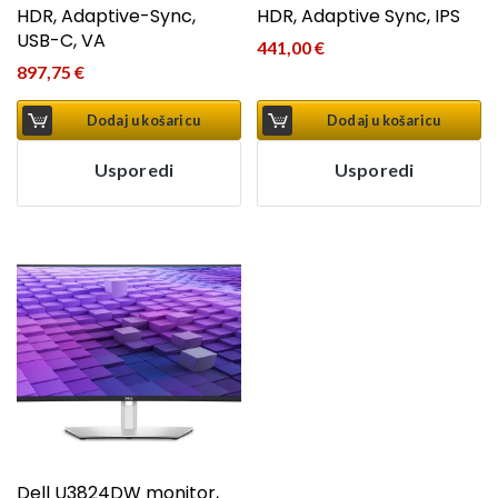
HDR, Adaptive-Sync,
HDR, Adaptive Sync, IPS
USB-C, VA
441,00
€
897,75
€
Dodaj u košaricu
Dodaj u košaricu
Usporedi
Usporedi
Dell U3824DW monitor,