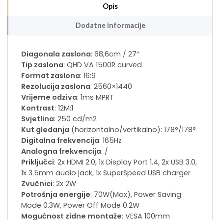
Opis
Dodatne informacije
Diagonala zaslona
: 68,6cm / 27″
Tip zaslona
: QHD VA 1500R curved
Format zaslona
: 16:9
Rezolucija zaslona
: 2560×1440
Vrijeme odziva
: 1ms MPRT
Kontrast
: 12M:1
Svjetlina
: 250 cd/m2
Kut gledanja
(horizontalno/vertikalno): 178°/178°
Digitalna frekvencija
: 165Hz
Analogna frekvencija
: /
Priključci
: 2x HDMI 2.0, 1x Display Port 1.4, 2x USB 3.0,
1x 3.5mm audio jack, 1x SuperSpeed USB charger
Zvučnici
: 2x 2W
Potrošnja energije
: 70W(Max), Power Saving
Mode 0.3W, Power Off Mode 0.2W
Mogućnost zidne montaže
: VESA 100mm