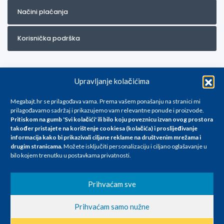
Načini plaćanja
Korisnička podrška
Upravljanje kolačićima
Megabajt.hr se prilagođava vama. Prema vašem ponašanju na stranici mi
prilagođavamo sadržaj i prikazujemo vam relevantne ponude i proizvode.
Pritiskom na gumb 'Svi kolačići' ili bilo koju poveznicu izvan ovog prostora
Za artikle kojih trenutno nema u ponudi obratite nam se na
također pristajete na korištenje cookiesa (kolačića) i proslijeđivanje
info@megabajt.hr. Sve cijene su informativnog karaktera i podložne su
informacija kako bi prikazivali ciljane reklame na
društvenim mrežama i
promjenama, a
drugim stranicama
.
Možete isključiti personalizaciju i ciljano oglašavanje u
iskazane su za avansno plaćanje(gotovina) u Eurima i uključuju PDV. Sve
bilo kojem trenutku u postavkama privatnosti.
cijene su iskazane isključivo za kupovinu putem webshop-a i mogu
se razlikovati od cijena u našim poslovnicama. Trudimo se dati što bolji
i točniji opis i sliku. Unatoč tome, ne možemo garantirati da su svi
Prihvaćam sve
navedeni podaci
i slike u potpunosti točni. Ne odgovaramo za eventualne pogreške
Prihvaćam samo nužne
nastale u opisu proizvoda, greške prilikom štampanja te promjene
cijena.