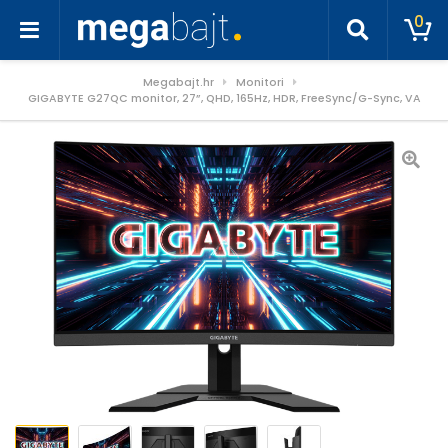
0
Megabajt.hr
Monitori
GIGABYTE G27QC monitor, 27”, QHD, 165Hz, HDR, FreeSync/G-Sync, VA