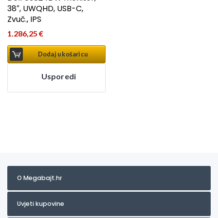
38″, UWQHD, USB-C,
Zvuč., IPS
1.286,25
€
Dodaj u košaricu
Usporedi
O Megabajt.hr
Uvjeti kupovine