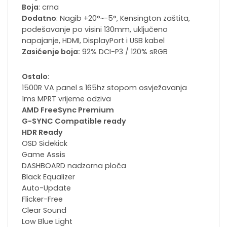
Boja
: crna
Dodatno
: Nagib +20°~-5°, Kensington zaštita,
podešavanje po visini 130mm, uključeno
napajanje, HDMI, DisplayPort i USB kabel
Zasićenje boja:
9‎2% DCI-P3 / 120% sRGB
Ostalo:
1500R VA panel s 165hz stopom osvježavanja
1ms MPRT vrijeme odziva
AMD FreeSync Premium
G-SYNC Compatible ready
HDR Ready
OSD Sidekick
Game Assis
DASHBOARD nadzorna ploča
Black Equalizer
Auto-Update
Flicker-Free
Clear Sound
Low Blue Light