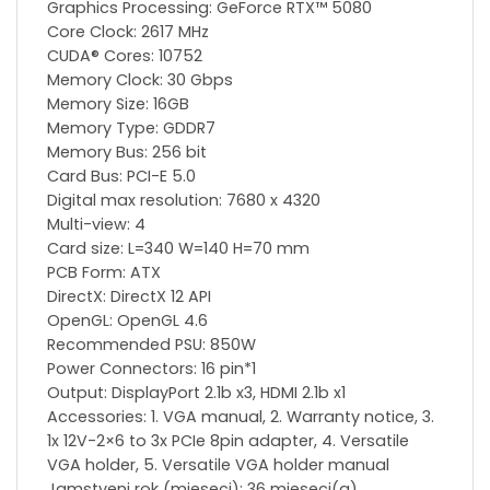
Graphics Processing: GeForce RTX™ 5080
Core Clock: 2617 MHz
CUDA® Cores: 10752
Memory Clock: 30 Gbps
Memory Size: 16GB
Memory Type: GDDR7
Memory Bus: 256 bit
Card Bus: PCI-E 5.0
Digital max resolution: 7680 x 4320
Multi-view: 4
Card size: L=340 W=140 H=70 mm
PCB Form: ATX
DirectX: DirectX 12 API
OpenGL: OpenGL 4.6
Recommended PSU: 850W
Power Connectors: 16 pin*1
Output: DisplayPort 2.1b x3, HDMI 2.1b x1
Accessories: 1. VGA manual, 2. Warranty notice, 3.
1x 12V-2×6 to 3x PCIe 8pin adapter, 4. Versatile
VGA holder, 5. Versatile VGA holder manual
Jamstveni rok (mjeseci): 36 mjeseci(a)