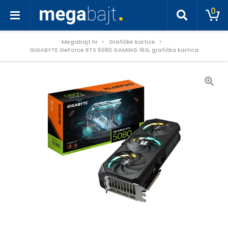
0
Megabajt.hr
Grafičke kartice
GIGABYTE GeForce RTX 5080 GAMING 16G, grafička kartica