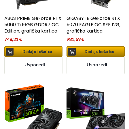
ASUS PRIME GeForce RTX
GIGABYTE GeForce RTX
5060 Ti 16GB GDDR7 OC
5070 EAGLE OC SFF 12G,
Edition, grafička kartica
grafička kartica
748,21
€
981,69
€
Dodaj u košaricu
Dodaj u košaricu
Usporedi
Usporedi