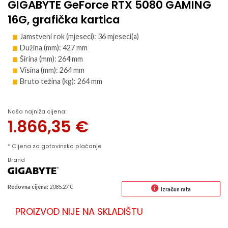
GIGABYTE GeForce RTX 5080 GAMING
16G, grafička kartica
Jamstveni rok (mjeseci): 36 mjeseci(a)
Dužina (mm): 427 mm
Širina (mm): 264 mm
Visina (mm): 264 mm
Bruto težina (kg): 264 mm
Naša najniža cijena:
1.866,35
€
* Cijena za gotovinsko plaćanje
Brand
Redovna cijena:
2085.27 €
Izračun rata
PROIZVOD NIJE NA SKLADIŠTU