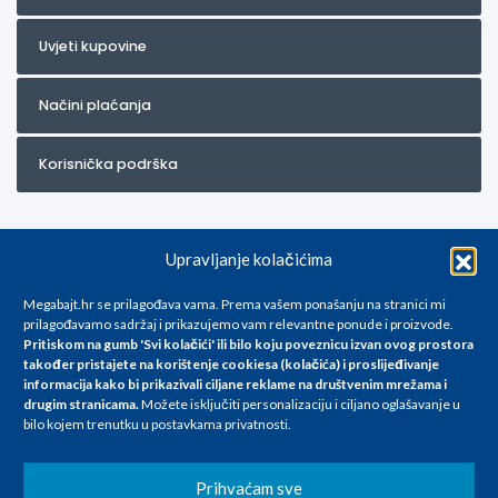
Uvjeti kupovine
Načini plaćanja
Korisnička podrška
Upravljanje kolačićima
Megabajt.hr se prilagođava vama. Prema vašem ponašanju na stranici mi
prilagođavamo sadržaj i prikazujemo vam relevantne ponude i proizvode.
Pritiskom na gumb 'Svi kolačići' ili bilo koju poveznicu izvan ovog prostora
Za artikle kojih trenutno nema u ponudi obratite nam se na
također pristajete na korištenje cookiesa (kolačića) i proslijeđivanje
info@megabajt.hr. Sve cijene su informativnog karaktera i podložne su
informacija kako bi prikazivali ciljane reklame na
društvenim mrežama i
promjenama, a
drugim stranicama
.
Možete isključiti personalizaciju i ciljano oglašavanje u
iskazane su za avansno plaćanje(gotovina) u Eurima i uključuju PDV. Sve
bilo kojem trenutku u postavkama privatnosti.
cijene su iskazane isključivo za kupovinu putem webshop-a i mogu
se razlikovati od cijena u našim poslovnicama. Trudimo se dati što bolji
i točniji opis i sliku. Unatoč tome, ne možemo garantirati da su svi
Prihvaćam sve