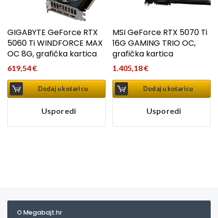
GIGABYTE GeForce RTX
MSI GeForce RTX 5070 Ti
5060 Ti WINDFORCE MAX
16G GAMING TRIO OC,
OC 8G, grafička kartica
grafička kartica
619,54
€
1.405,18
€
Dodaj u košaricu
Dodaj u košaricu
Usporedi
Usporedi
O Megabajt.hr