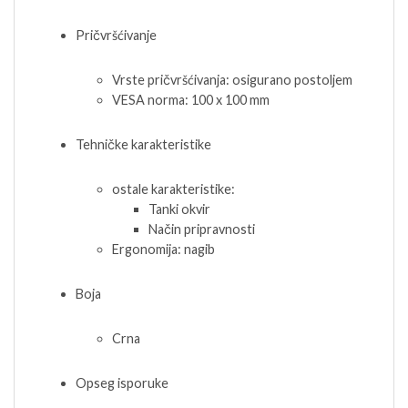
Pričvršćivanje
Vrste pričvršćivanja: osigurano postoljem
VESA norma: 100 x 100 mm
Tehničke karakteristike
ostale karakteristike:
Tanki okvir
Način pripravnosti
Ergonomija: nagib
Boja
Crna
Opseg isporuke