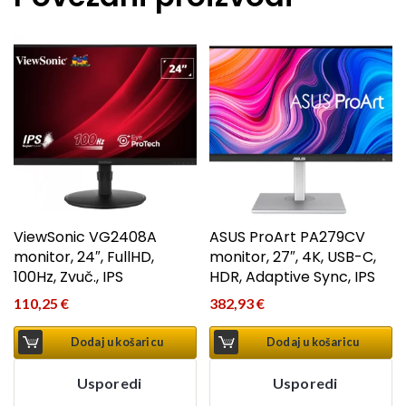
ViewSonic VG2408A
ASUS ProArt PA279CV
monitor, 24″, FullHD,
monitor, 27″, 4K, USB-C,
100Hz, Zvuč., IPS
HDR, Adaptive Sync, IPS
110,25
€
382,93
€
Dodaj u košaricu
Dodaj u košaricu
Usporedi
Usporedi