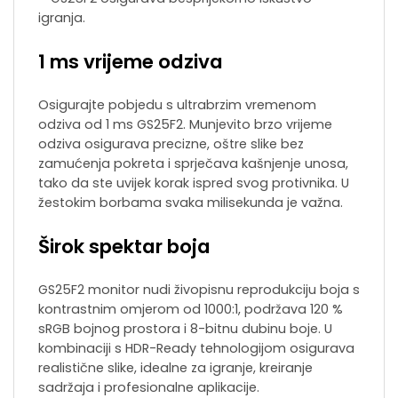
igranja.
1 ms vrijeme odziva
Osigurajte pobjedu s ultrabrzim vremenom
odziva od 1 ms GS25F2. Munjevito brzo vrijeme
odziva osigurava precizne, oštre slike bez
zamućenja pokreta i sprječava kašnjenje unosa,
tako da ste uvijek korak ispred svog protivnika. U
žestokim borbama svaka milisekunda je važna.
Širok spektar boja
GS25F2 monitor nudi živopisnu reprodukciju boja s
kontrastnim omjerom od 1000:1, podržava 120 %
sRGB bojnog prostora i 8-bitnu dubinu boje. U
kombinaciji s HDR-Ready tehnologijom osigurava
realistične slike, idealne za igranje, kreiranje
sadržaja i profesionalne aplikacije.