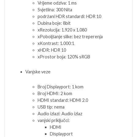
Vrijeme odziva: 1 ms
Svjetlina: 300 Nita
podržani HDR standardi: HDR 10
Dubina boje: 8bit
xRezolucija: 1.920 x 1.080
xPoboljšanje slike: bez treperenja
xKontrast: 1.000:1
xHDR: HDR 10
xProstor boja: 120% sRGB
Vanjske veze
Broj Displayport: 1 kom
Broj HDMI: 2 kom
HDMI standard: HDMI 2.0
USB tip: nema
Audio izlazi: Audio izlaz
vanjski priključci:
HDMI
Displayport