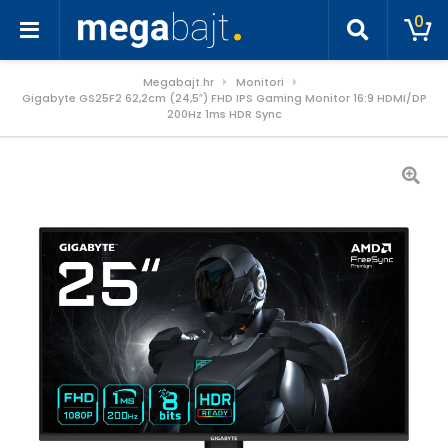
0
Megabajt.hr
Monitori
Gigabyte GS25F2 62,2cm (24,5″) FHD IPS Gaming Monitor 16:9 HDMI/DP
200Hz 1ms HDR Sync