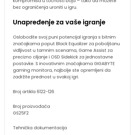
kompromisa u točnosti boja – tako da možete
bez ograničenja uroniti u igru.
Unapređenje za vaše igranje
Oslobodite svoj puni potencijal igranja s bitnim
značajkama poput Black Equalizer za poboljšanu
vidljivost u tamnim scenama, Game Assist za
precizno ciljanje i OSD Sidekick za jednostavne
postavke. S inovativnim značajkama GIGABYTE
gaming monitora, najbolje ste opremljeni da
zadržite prednost u svakoj igri.
Broj artikla
6122-126
Broj proizvođača
GS25F2
Tehnička dokumentacija