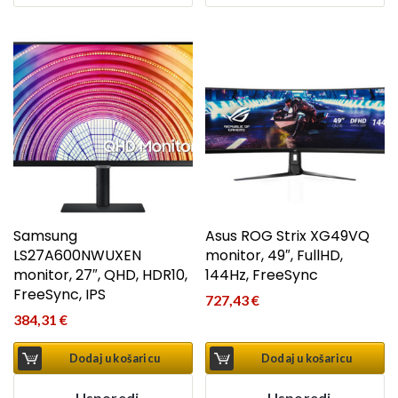
Samsung
Asus ROG Strix XG49VQ
LS27A600NWUXEN
monitor, 49″, FullHD,
monitor, 27″, QHD, HDR10,
144Hz, FreeSync
FreeSync, IPS
727,43
€
384,31
€
Dodaj u košaricu
Dodaj u košaricu
Usporedi
Usporedi