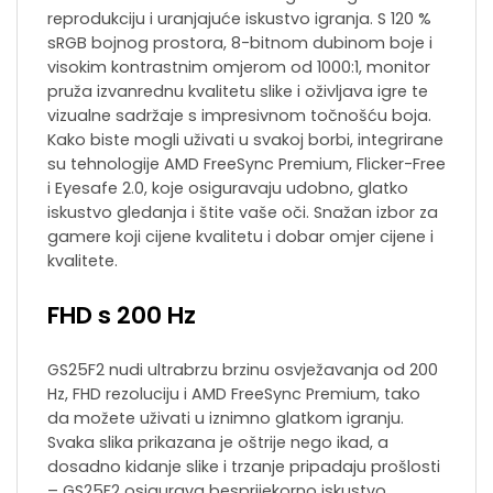
reprodukciju i uranjajuće iskustvo igranja. S 120 %
sRGB bojnog prostora, 8-bitnom dubinom boje i
visokim kontrastnim omjerom od 1000:1, monitor
pruža izvanrednu kvalitetu slike i oživljava igre te
vizualne sadržaje s impresivnom točnošću boja.
Kako biste mogli uživati u svakoj borbi, integrirane
su tehnologije AMD FreeSync Premium, Flicker-Free
i Eyesafe 2.0, koje osiguravaju udobno, glatko
iskustvo gledanja i štite vaše oči. Snažan izbor za
gamere koji cijene kvalitetu i dobar omjer cijene i
kvalitete.
FHD s 200 Hz
GS25F2 nudi ultrabrzu brzinu osvježavanja od 200
Hz, FHD rezoluciju i AMD FreeSync Premium, tako
da možete uživati u iznimno glatkom igranju.
Svaka slika prikazana je oštrije nego ikad, a
dosadno kidanje slike i trzanje pripadaju prošlosti
– GS25F2 osigurava besprijekorno iskustvo