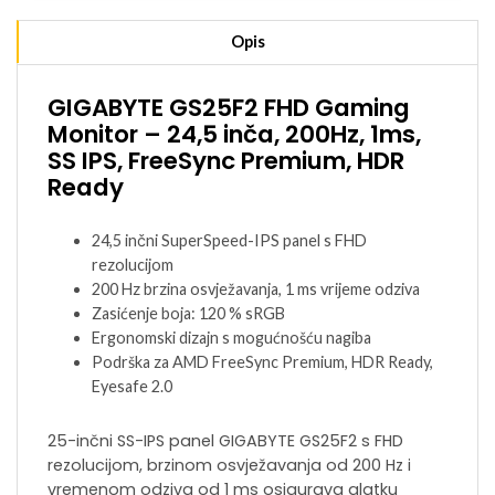
Opis
GIGABYTE GS25F2 FHD Gaming
Monitor – 24,5 inča, 200Hz, 1ms,
SS IPS, FreeSync Premium, HDR
Ready
24,5 inčni SuperSpeed-IPS panel s FHD
rezolucijom
200 Hz brzina osvježavanja, 1 ms vrijeme odziva
Zasićenje boja: 120 % sRGB
Ergonomski dizajn s mogućnošću nagiba
Podrška za AMD FreeSync Premium, HDR Ready,
Eyesafe 2.0
25-inčni SS-IPS panel GIGABYTE GS25F2 s FHD
rezolucijom, brzinom osvježavanja od 200 Hz i
vremenom odziva od 1 ms osigurava glatku