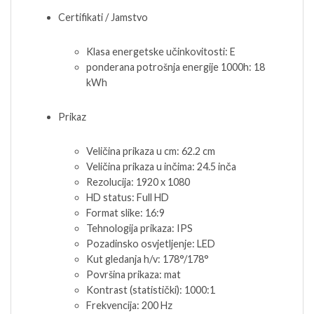
Certifikati / Jamstvo
Klasa energetske učinkovitosti: E
ponderana potrošnja energije 1000h: 18
kWh
Prikaz
Veličina prikaza u cm: 62.2 cm
Veličina prikaza u inčima: 24.5 inča
Rezolucija: 1920 x 1080
HD status: Full HD
Format slike: 16:9
Tehnologija prikaza: IPS
Pozadinsko osvjetljenje: LED
Kut gledanja h/v: 178°/178°
Površina prikaza: mat
Kontrast (statistički): 1000:1
Frekvencija: 200 Hz