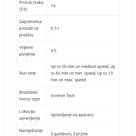
Protok zraka
16
(l/s)
Zapremnina
posude za
0.5 l
prašinu
Vrijeme
4 h
punjenja
Up to 20 min on medium speed, Up
Run time
to 60 min on min. speed, Up to 13
min on max. speed
Brushless
Inverter Tech
motor type
Lokacija
Upravljanje na aparatu
upravljanja
Namještanje
S gumbom, 3 brzine