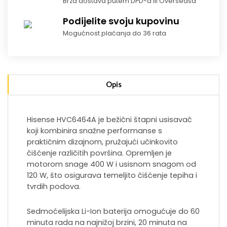
Brza dostava putem DPD-a ili Overseasa
Podijelite svoju kupovinu
Mogućnost plaćanja do 36 rata
Opis
Hisense HVC6464A je bežični štapni usisavač
koji kombinira snažne performanse s
praktičnim dizajnom, pružajući učinkovito
čišćenje različitih površina. Opremljen je
motorom snage 400 W i usisnom snagom od
120 W, što osigurava temeljito čišćenje tepiha i
tvrdih podova.
Sedmoćelijska Li-Ion baterija omogućuje do 60
minuta rada na najnižoj brzini, 20 minuta na