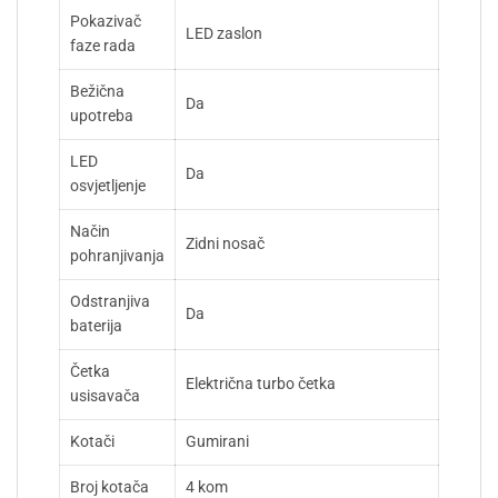
Pokazivač
LED zaslon
faze rada
Bežična
Da
upotreba
LED
Da
osvjetljenje
Način
Zidni nosač
pohranjivanja
Odstranjiva
Da
baterija
Četka
Električna turbo četka
usisavača
Kotači
Gumirani
Broj kotača
4 kom