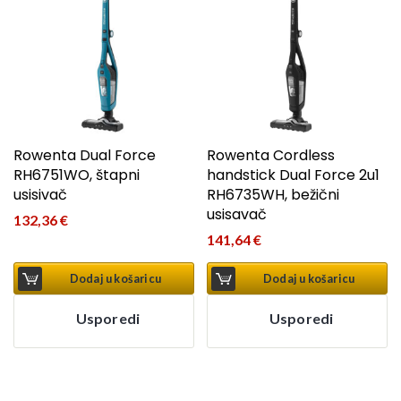
Rowenta Dual Force
Rowenta Cordless
RH6751WO, štapni
handstick Dual Force 2u1
usisivač
RH6735WH, bežični
usisavač
132,36
€
141,64
€
Dodaj u košaricu
Dodaj u košaricu
Usporedi
Usporedi