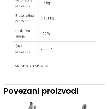
Neto težina
3.5 kg
proizvoda
Bruto težina
6.101 kg
proizvoda
Priključna
400 W
snaga
Šifra
738226
proizvoda
EAN: 3838782492891
Povezani proizvodi