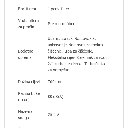
Broj filtera
1 perivi filter
Vrsta filtera
Pre-motor filter
za prašinu
Uski nastavak, Nastavak za
usisavanje, Nastavak za mokro
Dodatna
čišćenje, Krpa za čišćenje,
oprema
Fleksibilna cijev, Spremnik za vodu,
2/1 rotirajuća četka, Turbo četka
za namještaj
Dužina cijevi
700 mm
Razina buke
80 dB(A)
(max.)
Nazivna
25.2 V
snaga