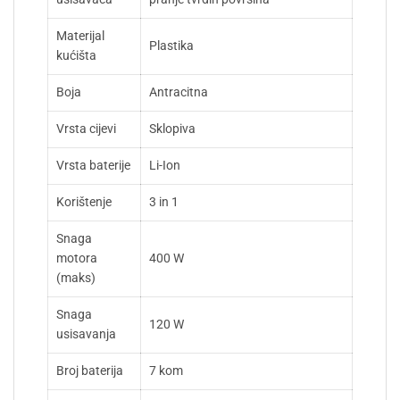
Materijal
Plastika
kućišta
Boja
Antracitna
Vrsta cijevi
Sklopiva
Vrsta baterije
Li-Ion
Korištenje
3 in 1
Snaga
motora
400 W
(maks)
Snaga
120 W
usisavanja
Broj baterija
7 kom