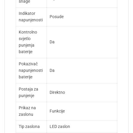
snage
Indikator
Posude
napunjenosti
Kontrolno
svjetlo
Da
punjenja
baterije
Pokazivač
napunjenosti
Da
baterije
Postaja za
Direktno
punjenje
Prikaz na
Funkcije
zaslonu
Tip zaslona
LED zaslon