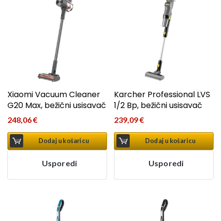
Xiaomi Vacuum Cleaner
Karcher Professional LVS
G20 Max, bežični usisavač
1/2 Bp, bežični usisavač
248,06
€
239,09
€
Dodaj u košaricu
Dodaj u košaricu
Usporedi
Usporedi