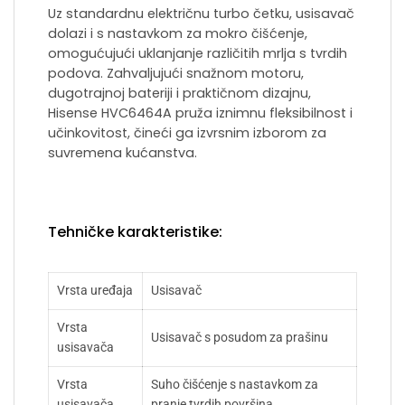
Uz standardnu električnu turbo četku, usisavač
dolazi i s nastavkom za mokro čišćenje,
omogućujući uklanjanje različitih mrlja s tvrdih
podova. Zahvaljujući snažnom motoru,
dugotrajnoj bateriji i praktičnom dizajnu,
Hisense HVC6464A pruža iznimnu fleksibilnost i
učinkovitost, čineći ga izvrsnim izborom za
suvremena kućanstva.
Tehničke karakteristike:
Vrsta uređaja
Usisavač
Vrsta
Usisavač s posudom za prašinu
usisavača
Vrsta
Suho čišćenje s nastavkom za
usisavača
pranje tvrdih površina