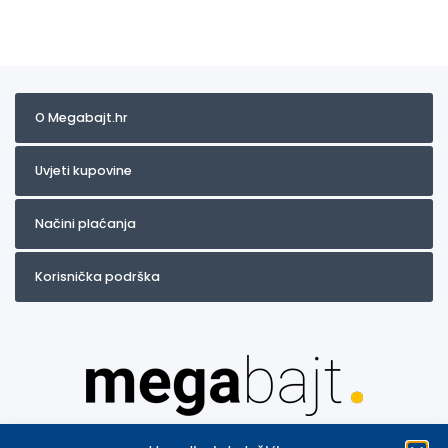
O Megabajt.hr
Uvjeti kupovine
Načini plaćanja
Korisnička podrška
Za artikle kojih trenutno nema u ponudi obratite nam se na