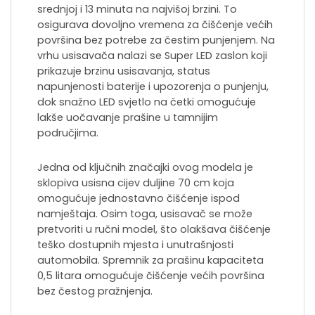
srednjoj i 13 minuta na najvišoj brzini. To
osigurava dovoljno vremena za čišćenje većih
površina bez potrebe za čestim punjenjem. Na
vrhu usisavača nalazi se Super LED zaslon koji
prikazuje brzinu usisavanja, status
napunjenosti baterije i upozorenja o punjenju,
dok snažno LED svjetlo na četki omogućuje
lakše uočavanje prašine u tamnijim
područjima.
Jedna od ključnih značajki ovog modela je
sklopiva usisna cijev duljine 70 cm koja
omogućuje jednostavno čišćenje ispod
namještaja. Osim toga, usisavač se može
pretvoriti u ručni model, što olakšava čišćenje
teško dostupnih mjesta i unutrašnjosti
automobila. Spremnik za prašinu kapaciteta
0,5 litara omogućuje čišćenje većih površina
bez čestog pražnjenja.