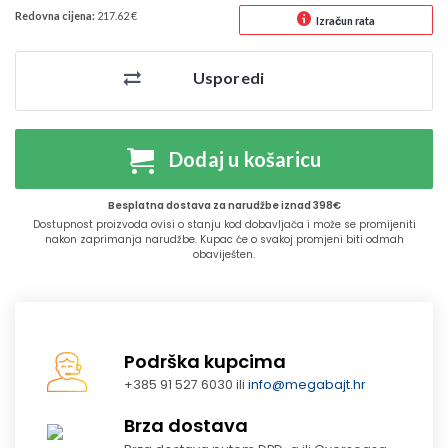
Redovna cijena:
217.62 €
Izračun rata
Usporedi
Dodaj u košaricu
Besplatna dostava za narudžbe iznad 398€
Dostupnost proizvoda ovisi o stanju kod dobavljača i može se promijeniti
nakon zaprimanja narudžbe. Kupac će o svakoj promjeni biti odmah
obaviješten.
Podrška kupcima
+385 91 527 6030 ili
info@megabajt.hr
Brza dostava