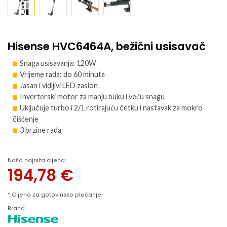
Hisense HVC6464A, bežični usisavač
Snaga usisavanja: 120W
Vrijeme rada: do 60 minuta
Jasan i vidljivi LED zaslon
Inverterski motor za manju buku i veću snagu
Uključuje turbo i 2/1 rotirajuću četku i nastavak za mokro
čišćenje
3 brzine rada
Naša najniža cijena:
194,78
€
* Cijena za gotovinsko plaćanje
Brand