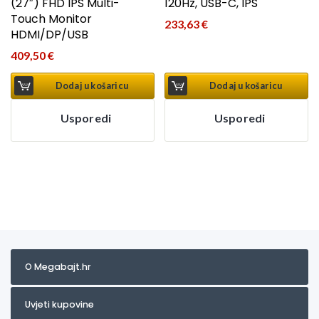
(27″) FHD IPS Multi-
120Hz, USB-C, IPS
Touch Monitor
233,63
€
HDMI/DP/USB
409,50
€
Dodaj u košaricu
Dodaj u košaricu
Usporedi
Usporedi
O Megabajt.hr
Uvjeti kupovine