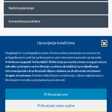
Načini plaćanja
Korisnička podrška
Upravljanje kolačićima
Megabajt.hr se prilagođava vama. Prema vašem ponašanju na stranici mi
prilagođavamo sadržaj i prikazujemo vam relevantne ponude i proizvode.
Pritiskom na gumb 'Svi kolačići' ili bilo koju poveznicu izvan ovog prostora
Za artikle kojih trenutno nema u ponudi obratite nam se na
također pristajete na korištenje cookiesa (kolačića) i proslijeđivanje
info@megabajt.hr. Sve cijene su informativnog karaktera i podložne su
informacija kako bi prikazivali ciljane reklame na
društvenim mrežama i
promjenama, a
drugim stranicama
.
Možete isključiti personalizaciju i ciljano oglašavanje u
iskazane su za avansno plaćanje(gotovina) u Eurima i uključuju PDV. Sve
bilo kojem trenutku u postavkama privatnosti.
cijene su iskazane isključivo za kupovinu putem webshop-a i mogu
se razlikovati od cijena u našim poslovnicama. Trudimo se dati što bolji
i točniji opis i sliku. Unatoč tome, ne možemo garantirati da su svi
Prihvaćam sve
navedeni podaci
i slike u potpunosti točni. Ne odgovaramo za eventualne pogreške
Prihvaćam samo nužne
nastale u opisu proizvoda, greške prilikom štampanja te promjene
cijena.