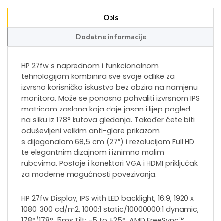
Opis
Dodatne informacije
HP 27fw s naprednom i funkcionalnom
tehnologijom kombinira sve svoje odlike za
izvrsno korisničko iskustvo bez obzira na namjenu
monitora. Može se ponosno pohvaliti izvrsnom IPS
matricom zaslona koja daje jasan i lijep pogled
na sliku iz 178° kutova gledanja. Također ćete biti
oduševljeni velikim anti-glare prikazom
s dijagonalom 68,5 cm (27″) i rezolucijom Full HD
te elegantnim dizajnom i iznimno malim
rubovima. Postoje i konektori VGA i HDMI priključak
za moderne mogućnosti povezivanja.
HP 27fw Display, IPS with LED backlight, 16:9, 1920 x
1080, 300 cd/m2, 1000:1 static/10000000:1 dynamic,
178°/178°, 5ms,Tilt: -5 to +25°, AMD FreeSync™