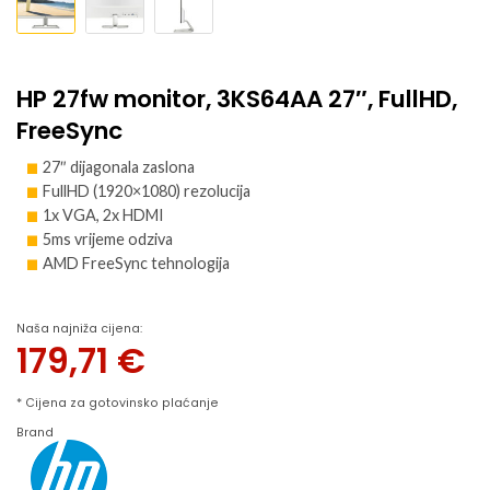
HP 27fw monitor, 3KS64AA 27″, FullHD,
FreeSync
27″ dijagonala zaslona
FullHD (1920×1080) rezolucija
1x VGA, 2x HDMI
5ms vrijeme odziva
AMD FreeSync tehnologija
Naša najniža cijena:
179,71
€
* Cijena za gotovinsko plaćanje
Brand