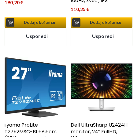
100Hz, Zvuč., IPS
190,20
€
110,25
€
Dodaj u košaricu
Dodaj u košaricu
Usporedi
Usporedi
iiyama ProLite
Dell UltraSharp U2424H
T2752MSC-B1 68,6cm
monitor, 24″ FullHD,