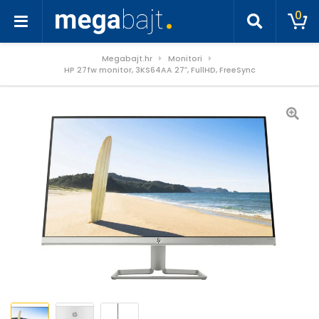
0
Megabajt.hr
Monitori
HP 27fw monitor, 3KS64AA 27″, FullHD, FreeSync