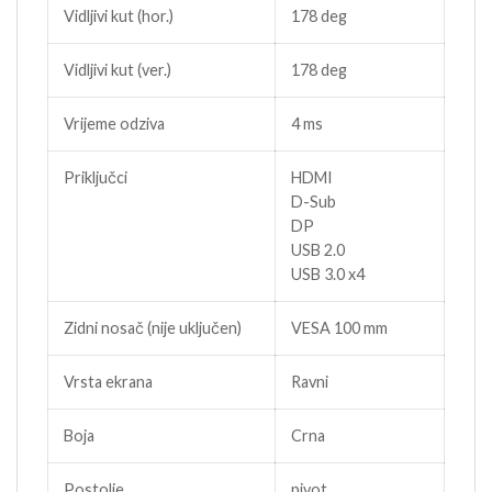
Vidljivi kut (hor.)
178 deg
Vidljivi kut (ver.)
178 deg
Vrijeme odziva
4 ms
Priključci
HDMI
D-Sub
DP
USB 2.0
USB 3.0 x4
Zidni nosač (nije uključen)
VESA 100 mm
Vrsta ekrana
Ravni
Boja
Crna
Postolje
pivot