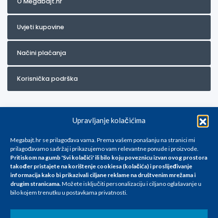
O Megabajt.hr
Uvjeti kupovine
Načini plaćanja
Korisnička podrška
Upravljanje kolačićima
Megabajt.hr se prilagođava vama. Prema vašem ponašanju na stranici mi
prilagođavamo sadržaj i prikazujemo vam relevantne ponude i proizvode.
Pritiskom na gumb 'Svi kolačići' ili bilo koju poveznicu izvan ovog prostora
Za artikle kojih trenutno nema u ponudi obratite nam se na
također pristajete na korištenje cookiesa (kolačića) i proslijeđivanje
info@megabajt.hr. Sve cijene su informativnog karaktera i podložne su
informacija kako bi prikazivali ciljane reklame na
društvenim mrežama i
promjenama, a
drugim stranicama
.
Možete isključiti personalizaciju i ciljano oglašavanje u
iskazane su za avansno plaćanje(gotovina) u Eurima i uključuju PDV. Sve
bilo kojem trenutku u postavkama privatnosti.
cijene su iskazane isključivo za kupovinu putem webshop-a i mogu
se razlikovati od cijena u našim poslovnicama. Trudimo se dati što bolji
i točniji opis i sliku. Unatoč tome, ne možemo garantirati da su svi