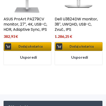
ASUS ProArt PA279CV
Dell U3824DW monitor,
monitor, 27″, 4K, USB-C,
38″, UWQHD, USB-C,
HDR, Adaptive Sync, IPS
Zvuč., IPS
382,93
€
1.286,25
€
Dodaj u košaricu
Dodaj u košaricu
Usporedi
Usporedi