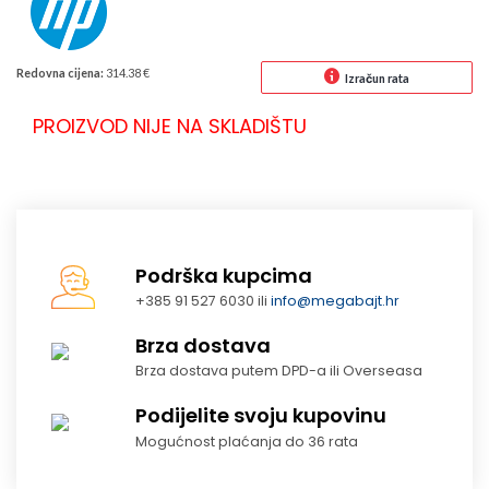
Redovna cijena:
314.38 €
Izračun rata
PROIZVOD NIJE NA SKLADIŠTU
Podrška kupcima
+385 91 527 6030 ili
info@megabajt.hr
Brza dostava
Brza dostava putem DPD-a ili Overseasa
Podijelite svoju kupovinu
Mogućnost plaćanja do 36 rata