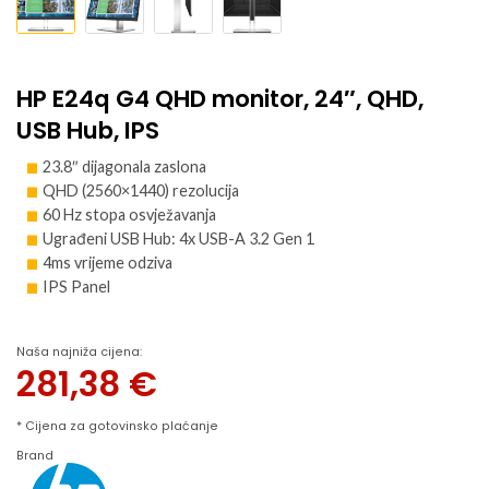
HP E24q G4 QHD monitor, 24″, QHD,
USB Hub, IPS
23.8″ dijagonala zaslona
QHD (2560×1440) rezolucija
60 Hz stopa osvježavanja
Ugrađeni USB Hub: 4x USB-A 3.2 Gen 1
4ms vrijeme odziva
IPS Panel
Naša najniža cijena:
281,38
€
* Cijena za gotovinsko plaćanje
Brand