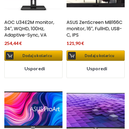
AOC U34E2M monitor,
ASUS ZenScreen MB166C
34″, WQHD, 100Hz,
monitor, 16″, FullHD, USB-
Adaptive-Sync, VA
C, IPS
254,44
€
121,90
€
Dodaj u košaricu
Dodaj u košaricu
Usporedi
Usporedi