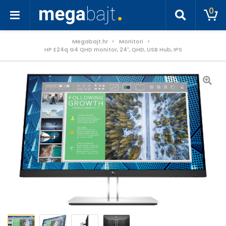
0
Megabajt.hr
Monitori
HP E24q G4 QHD monitor, 24″, QHD, USB Hub, IPS