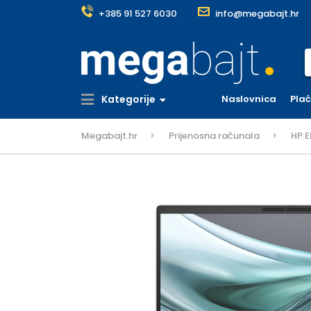
+385 91 527 6030
info@megabajt.hr
S
Kategorije
Naslovnica
Pla
Megabajt.hr
Prijenosna računala
HP E