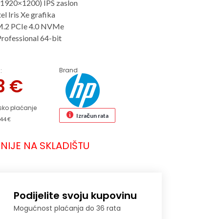
1920×1200) IPS zaslon
el Iris Xe grafika
M.2 PCIe 4.0 NVMe
rofessional 64-bit
Brand
:
53
€
sko plaćanje
Izračun rata
44 €
NIJE NA SKLADIŠTU
Podijelite svoju kupovinu
Mogućnost plaćanja do 36 rata