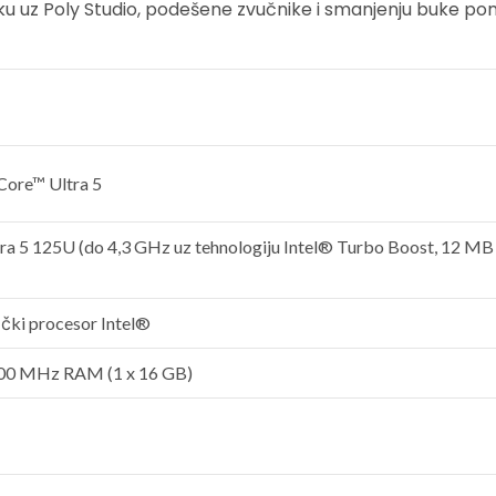
vuku uz Poly Studio, podešene zvučnike i smanjenju buke 
Core™ Ultra 5
ra 5 125U (do 4,3 GHz uz tehnologiju Intel® Turbo Boost, 12 MB 
ički procesor Intel®
0 MHz RAM (1 x 16 GB)