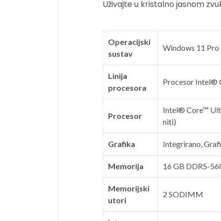
Uživajte u kristalno jasnom z
Operacijski
Windows 11
Pro
sustav
Linija
Procesor Intel® 
procesora
Intel® Core™ Ult
Procesor
niti)
Grafika
Integrirano, Graf
Memorija
16 GB DDR5-560
Memorijski
2 SODIMM
utori