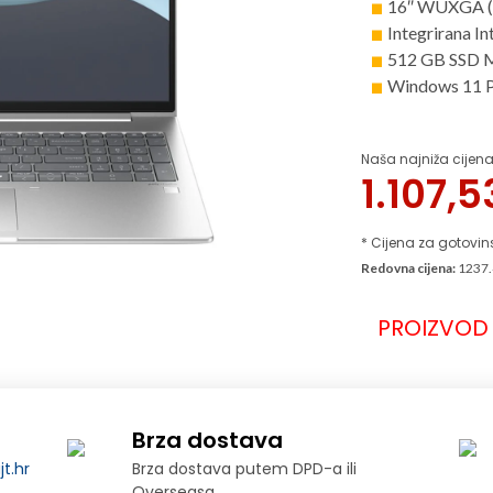
16″ WUXGA (
Integrirana Int
512 GB SSD 
Windows 11 P
Naša najniža cijena
1.107,
* Cijena za gotovin
Redovna cijena:
1237.
PROIZVOD 
Brza dostava
t.hr
Brza dostava putem DPD-a ili
Overseasa