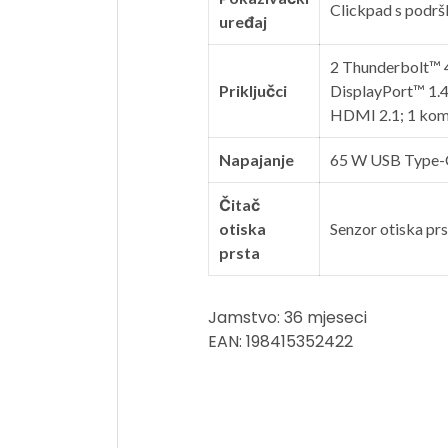
Clickpad s podrš
uređaj
2 Thunderbolt™ 4
Priključci
DisplayPort™ 1.4)
HDMI 2.1; 1 komb
Napajanje
65 W USB Type
Čitač
otiska
Senzor otiska pr
prsta
Jamstvo: 36 mjeseci
EAN: 198415352422