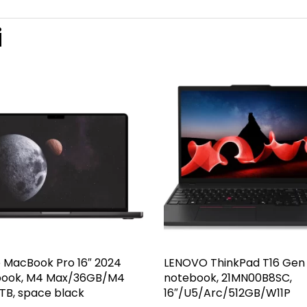
i
 MacBook Pro 16″ 2024
LENOVO ThinkPad T16 Gen
book, M4 Max/36GB/M4
notebook, 21MN00B8SC,
TB, space black
16″/U5/Arc/512GB/W11P