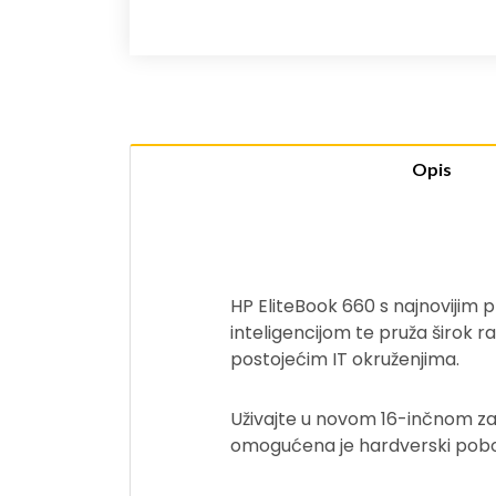
Opis
HP EliteBook 660 s najnovijim
p
inteligencijom te pruža širok r
postojećim IT okruženjima.
Uživajte u novom 16-inčnom zaslo
omogućena je hardverski pobol