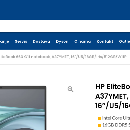
earch for:
ćanje
Servis
Dostava
Dyson
O nama
Kontakt
Outle
liteBook 660 G11 notebook, A37YMET, 16″/U5/16GB/Iris/512GB/W11P
HP EliteB
A37YMET,
16″/U5/16
Intel Core Ul
16GB DDR5 