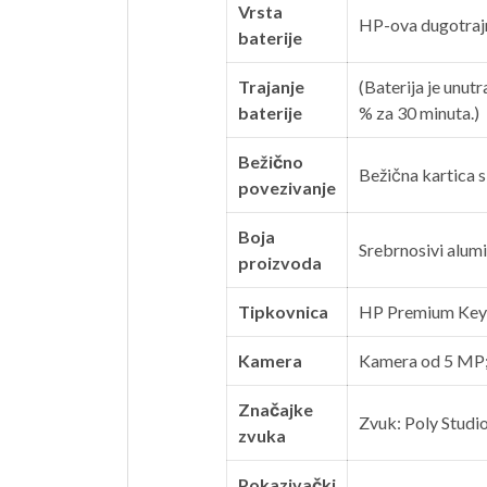
Vrsta
HP-ova dugotrajna
baterije
Trajanje
(Baterija je unut
baterije
% za 30 minuta.)
Bežično
Bežična kartica 
povezivanje
Boja
Srebrnosivi alumi
proizvoda
Tipkovnica
HP Premium Keybo
Kamera
Kamera od 5 MP;
Značajke
Zvuk: Poly Studio
zvuka
Pokazivački