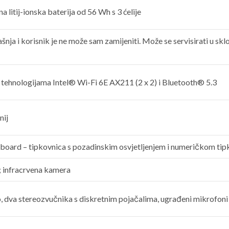
 litij-ionska baterija od 56 Wh s 3 ćelije
rašnja i korisnik je ne može sam zamijeniti. Može se servisirati u s
s tehnologijama Intel® Wi-Fi 6E AX211 (2 x 2) i Bluetooth® 5.3
nij
ard – tipkovnica s pozadinskim osvjetljenjem i numeričkom tipk
 infracrvena kamera
, dva stereozvučnika s diskretnim pojačalima, ugrađeni mikrofoni 