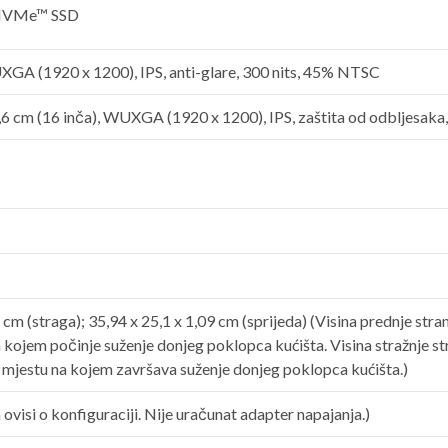
NVMe™ SSD
XGA (1920 x 1200), IPS, anti-glare, 300 nits, 45%
NTSC
,6 cm (16 inča), WUXGA (1920 x 1200), IPS, zaštita od odbljesaka
7 cm (straga); 35,94 x 25,1 x 1,09 cm (sprijeda)
(Visina prednje stran
 kojem počinje suženje donjeg poklopca kućišta. Visina stražnje str
 mjestu na kojem završava suženje donjeg poklopca kućišta.)
ovisi o konfiguraciji. Nije uračunat adapter napajanja.)