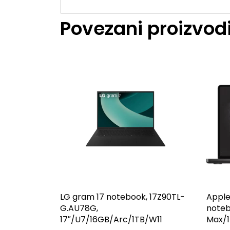
Povezani proizvod
LG gram 17 notebook, 17Z90TL-
Apple
G.AU78G,
note
17″/U7/16GB/Arc/1TB/W11
Max/1