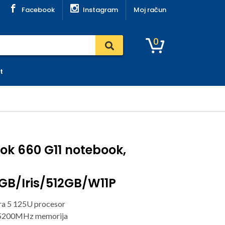
Facebook
Instagram
Moj račun
0
t
ook 660 G11 notebook,
GB/Iris/512GB/W11P
tra 5 125U procesor
5200MHz memorija