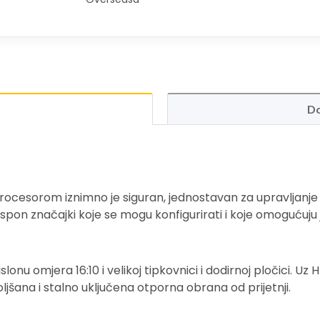
Do
rocesorom
iznimno je siguran, jednostavan za upravljanj
aspon značajki koje se mogu konfigurirati i koje omogućuju
nu omjera 16:10 i velikoj tipkovnici i dodirnoj pločici. Uz 
jšana i stalno uključena otporna obrana od
prijetnji.