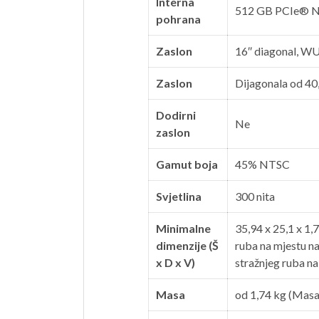
Interna
512 GB PCIe® 
pohrana
Zaslon
16″ diagonal, WU
Zaslon
Dijagonala od 40
Dodirni
Ne
zaslon
Gamut boja
45% NTSC
Svjetlina
300 nita
Minimalne
35,94 x 25,1 x 1,
dimenzije (Š
ruba na mjestu na
x D x V)
stražnjeg ruba na
Masa
od 1,74 kg
(Masa 