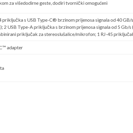
kom za višedodirne geste, dodiri tvornički omogućeni
 priključka s USB Type-C® brzinom prijenosa signala od 40 GB/s
; 2 USB Type-A priključka s brzinom prijenosa signala od 5 Gb/s (1
inirani priključak za stereoslušalice/mikrofon; 1 RJ-45 priključa
-C™
adapter
sta