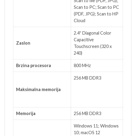
Scan to file (PDF, JPG);
Scan to PC; Scan to PC
(PDF, JPG); Scan to HP
Cloud
2.4″ Diagonal Color
Capacitive
Zaslon
Touchscreen (320 x
240)
Brzina procesora
800 MHz
256 MB DDR3
Maksimalna memorija
Memorija
256 MB DDR3
Windows 11; Windows
10; macOS 12