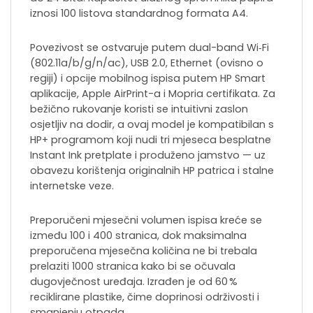
iznosi 100 listova standardnog formata A4.
Povezivost se ostvaruje putem dual-band Wi‑Fi
(802.11a/b/g/n/ac), USB 2.0, Ethernet (ovisno o
regiji) i opcije mobilnog ispisa putem HP Smart
aplikacije, Apple AirPrint-a i Mopria certifikata. Za
bežično rukovanje koristi se intuitivni zaslon
osjetljiv na dodir, a ovaj model je kompatibilan s
HP+ programom koji nudi tri mjeseca besplatne
Instant Ink pretplate i produženo jamstvo — uz
obavezu korištenja originalnih HP patrica i stalne
internetske veze.
Preporučeni mjesečni volumen ispisa kreće se
između 100 i 400 stranica, dok maksimalna
preporučena mjesečna količina ne bi trebala
prelaziti 1000 stranica kako bi se očuvala
dugovječnost uređaja. Izrađen je od 60 %
reciklirane plastike, čime doprinosi održivosti i
smanjenju otpada.