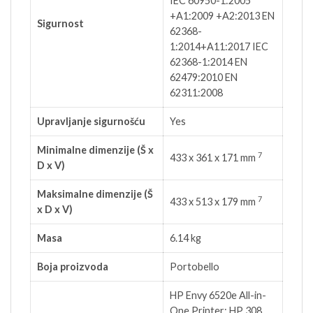
IEC 60950-1:2005
+A1:2009 +A2:2013 EN
Sigurnost
62368-
1:2014+A11:2017 IEC
62368-1:2014 EN
62479:2010 EN
62311:2008
Upravljanje sigurnošću
Yes
Minimalne dimenzije (Š x
7
433 x 361 x 171
mm
D x V)
Maksimalne dimenzije (Š
7
433 x 513 x 179
mm
x D x V)
Masa
6.14 kg
Boja proizvoda
Portobello
HP Envy 6520e All-in-
One Printer; HP 308