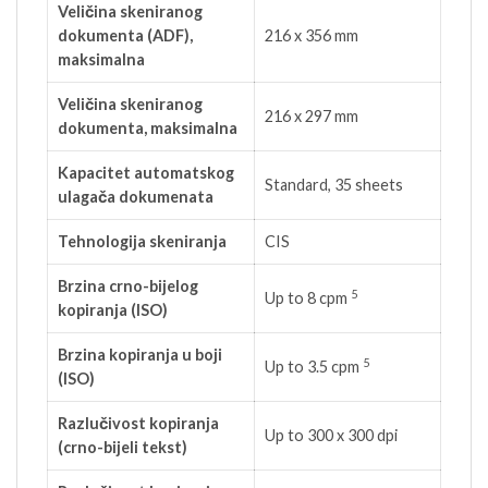
Veličina skeniranog
dokumenta (ADF),
216 x 356 mm
maksimalna
Veličina skeniranog
216 x 297 mm
dokumenta, maksimalna
Kapacitet automatskog
Standard, 35 sheets
ulagača dokumenata
Tehnologija skeniranja
CIS
Brzina crno-bijelog
5
Up to 8
cpm
kopiranja (ISO)
Brzina kopiranja u boji
5
Up to 3.5
cpm
(ISO)
Razlučivost kopiranja
Up to 300 x 300 dpi
(crno-bijeli tekst)