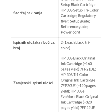
Setup Black Cartridge;
HP 308 Setup Tri-Color
Sadržaj pakiranja
Cartridge; Regulatory
flyer; Setup guide;
Reference guide;
Power cord
Ispisnih uložaka / bočica,
2 (1 each black, tri-
broj
color)
HP 308 Black Original
Ink Cartridge (~160
pages yield) 7FP21UE;
HP 308 Tri-Color
Original Ink Cartridge
Zamjenski ispisni ulošci
7FP20UE (~120 pages
yield); HP 308e
EvoMore Black Original
Ink Cartridge (~320
pages yield) 7FP22UE