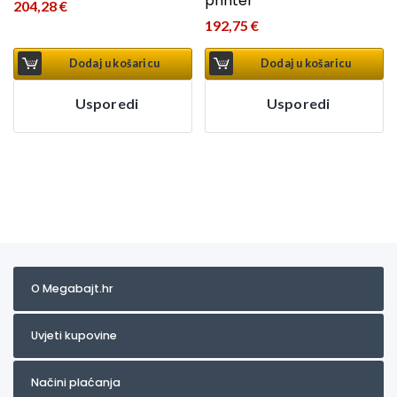
printer
204,28
€
192,75
€
Dodaj u košaricu
Dodaj u košaricu
Usporedi
Usporedi
O Megabajt.hr
Uvjeti kupovine
Načini plaćanja