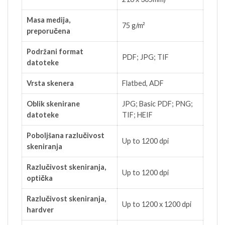
Masa medija,
75 g/m²
preporučena
Podržani format
PDF; JPG; TIF
datoteke
Vrsta skenera
Flatbed, ADF
Oblik skenirane
JPG; Basic PDF; PNG;
datoteke
TIF; HEIF
Poboljšana razlučivost
Up to 1200 dpi
skeniranja
Razlučivost skeniranja,
Up to 1200 dpi
optička
Razlučivost skeniranja,
Up to 1200 x 1200 dpi
hardver