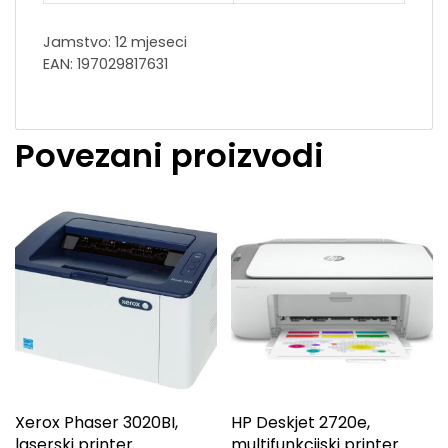
Jamstvo: 12 mjeseci
EAN: 197029817631
Povezani proizvodi
Xerox Phaser 3020BI,
HP Deskjet 2720e,
laserski printer
multifunkcijski printer