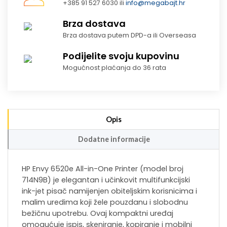
+385 91 527 6030 ili
info@megabajt.hr
Brza dostava
Brza dostava putem DPD-a ili Overseasa
Podijelite svoju kupovinu
Mogućnost plaćanja do 36 rata
Opis
Dodatne informacije
HP Envy 6520e All-in-One Printer (model broj
714N9B) je elegantan i učinkovit multifunkcijski
ink-jet pisač namijenjen obiteljskim korisnicima i
malim uredima koji žele pouzdanu i slobodnu
bežičnu upotrebu. Ovaj kompaktni uređaj
omogućuje ispis, skeniranje, kopiranje i mobilni