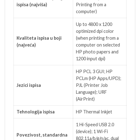
ispisa (najviša)
Printing from a
computer)
Up to 4800 x 1200
optimized dpi color
Kvaliteta ispisa u boji
(when printing from a
(najveća)
computer on selected
HP photo papers and
1200 input dpi)
HP PCL 3 GUI; HP
PCLm (HP Apps/UPD);
Jezici ispisa
PJL (Printer Job
Language); URF
(AirPrint)
Tehnologija ispisa
HP Thermal Inkjet
1 Hi-Speed USB 2.0
(device); 1 Wi-Fi
Povezivost, standardna
802.11a/b/g/n/ac, dual