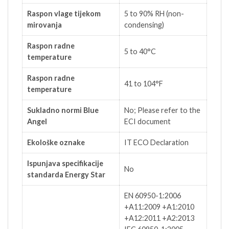
Raspon vlage tijekom
5 to 90% RH (non-
mirovanja
condensing)
Raspon radne
5 to 40°C
temperature
Raspon radne
41 to 104°F
temperature
Sukladno normi Blue
No; Please refer to the
Angel
ECI document
Ekološke oznake
IT ECO Declaration
Ispunjava specifikacije
No
standarda Energy Star
EN 60950-1:2006
+A11:2009 +A1:2010
+A12:2011 +A2:2013