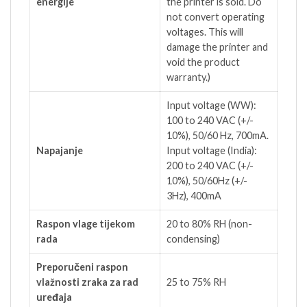
energije
the printer is sold. Do
not convert operating
voltages. This will
damage the printer and
void the product
warranty.)
Input voltage (WW):
100 to 240 VAC (+/-
10%), 50/60 Hz, 700mA.
Napajanje
Input voltage (India):
200 to 240 VAC (+/-
10%), 50/60Hz (+/-
3Hz), 400mA
Raspon vlage tijekom
20 to 80% RH (non-
rada
condensing)
Preporučeni raspon
vlažnosti zraka za rad
25 to 75% RH
uređaja