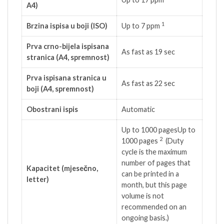
A4)
1
Brzina ispisa u boji (ISO)
Up to 7
ppm
Prva crno-bijela ispisana
As fast as 19 sec
stranica (A4, spremnost)
Prva ispisana stranica u
As fast as 22 sec
boji (A4, spremnost)
Obostrani ispis
Automatic
Up to 1000 pagesUp to
2
1000
pages
(Duty
cycle is the maximum
number of pages that
Kapacitet (mjesečno,
can be printed in a
letter)
month, but this page
volume is not
recommended on an
ongoing basis.)