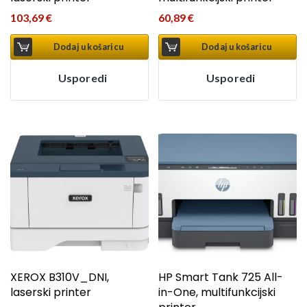
103,69
€
60,89
€
Dodaj u košaricu
Dodaj u košaricu
Usporedi
Usporedi
XEROX B310V_DNI,
HP Smart Tank 725 All-
laserski printer
in-One, multifunkcijski