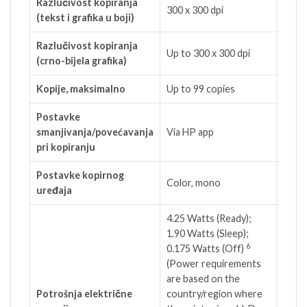
Razlučivost kopiranja
300 x 300 dpi
(tekst i grafika u boji)
Razlučivost kopiranja
Up to 300 x 300 dpi
(crno-bijela grafika)
Kopije, maksimalno
Up to 99 copies
Postavke
smanjivanja/povećavanja
Via HP app
pri kopiranju
Postavke kopirnog
Color, mono
uređaja
4.25 Watts (Ready);
1.90 Watts (Sleep);
6
0.175 Watts
(Off)
(Power requirements
are based on the
Potrošnja električne
country/region where