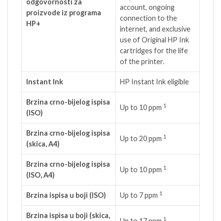
odgovornosti za
account, ongoing
proizvode iz programa
connection to the
HP+
internet, and exclusive
use of Original HP Ink
cartridges for the life
of the printer.
Instant Ink
HP Instant Ink eligible
Brzina crno-bijelog ispisa
1
Up to 10
ppm
(ISO)
Brzina crno-bijelog ispisa
1
Up to 20
ppm
(skica, A4)
Brzina crno-bijelog ispisa
1
Up to 10
ppm
(ISO, A4)
1
Brzina ispisa u boji (ISO)
Up to 7
ppm
Brzina ispisa u boji (skica,
1
Up to 17
ppm