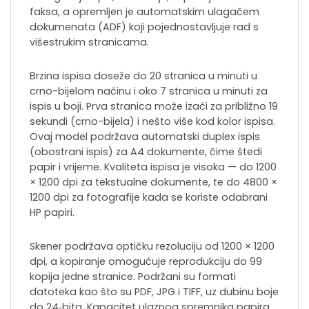
faksa, a opremljen je automatskim ulagačem
dokumenata (ADF) koji pojednostavljuje rad s
višestrukim stranicama.
Brzina ispisa doseže do 20 stranica u minuti u
crno-bijelom načinu i oko 7 stranica u minuti za
ispis u boji. Prva stranica može izaći za približno 19
sekundi (crno-bijela) i nešto više kod kolor ispisa.
Ovaj model podržava automatski duplex ispis
(obostrani ispis) za A4 dokumente, čime štedi
papir i vrijeme. Kvaliteta ispisa je visoka — do 1200
× 1200 dpi za tekstualne dokumente, te do 4800 ×
1200 dpi za fotografije kada se koriste odabrani
HP papiri.
Skener podržava optičku rezoluciju od 1200 × 1200
dpi, a kopiranje omogućuje reprodukciju do 99
kopija jedne stranice. Podržani su formati
datoteka kao što su PDF, JPG i TIFF, uz dubinu boje
do 24‑bita. Kapacitet ulaznog spremnika papira