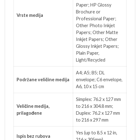
Paper; HP Glossy
Brochure or
Vrste medija
Professional Paper;
Other Photo Inkjet
Papers; Other Matte
Inkjet Papers; Other
Glossy Inkjet Papers;
Plain Paper,
Light/Recycled
A4; A5; B5; DL
Podržane veličine medija
envelope; C6 envelope,
A6, 10 x 15 cm
Simplex: 76.2 x 127 mm
Veličine medija,
to 216 x 304.8 mm;
prilagođene
Duplex: 76.2 x 127 mm
to 216 x 297 mm
Yes (up to 8.5 x 12 in,
Ispis bez rubova
216 x 305mm)