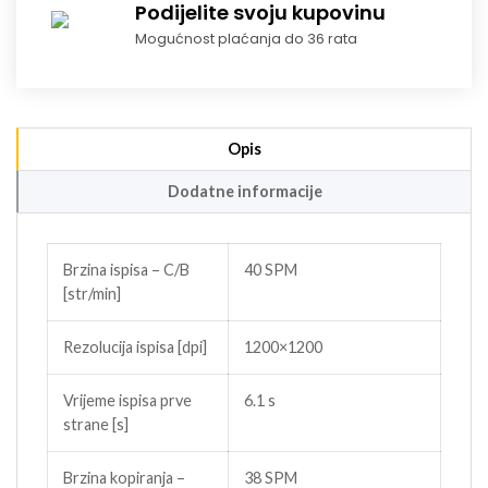
Podijelite svoju kupovinu
Mogućnost plaćanja do 36 rata
Opis
Dodatne informacije
Brzina ispisa – C/B
40 SPM
[str/min]
Rezolucija ispisa [dpi]
1200×1200
Vrijeme ispisa prve
6.1 s
strane [s]
Brzina kopiranja –
38 SPM