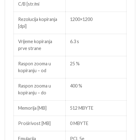
C/B [str/mi
Rezolucija kopiranja
1200×1200
[dpi]
Vrijeme kopiranja
6.3 s
prve strane
Raspon zooma u
25 %
kopiranju – od
Raspon zooma u
400 %
kopiranju – do
Memorija [MB]
512 MBYTE
Proširivost [MB]
0 MBYTE
Emulacija
PCL 5e