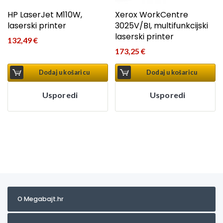
HP LaserJet M110W,
Xerox WorkCentre
laserski printer
3025V/BI, multifunkcijski
laserski printer
132,49
€
173,25
€
Dodaj u košaricu
Dodaj u košaricu
Usporedi
Usporedi
O Megabajt.hr