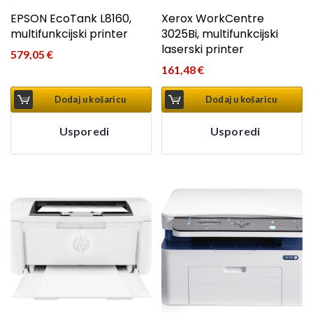
EPSON EcoTank L8160,
Xerox WorkCentre
multifunkcijski printer
3025Bi, multifunkcijski
laserski printer
579,05
€
161,48
€
Dodaj u košaricu
Dodaj u košaricu
Usporedi
Usporedi