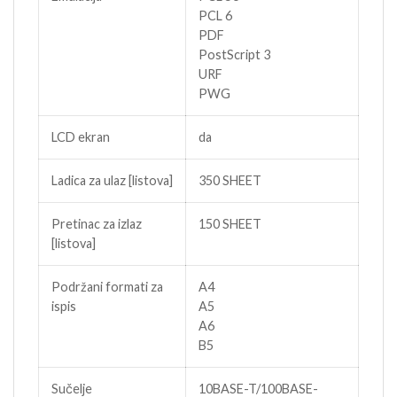
PCL 6
PDF
PostScript 3
URF
PWG
LCD ekran
da
Ladica za ulaz [listova]
350 SHEET
Pretinac za izlaz
150 SHEET
[listova]
Podržani formati za
A4
ispis
A5
A6
B5
Sučelje
10BASE-T/100BASE-