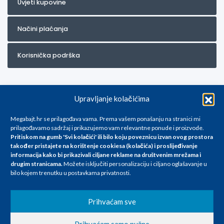
Uvjeti kupovine
Načini plaćanja
Korisnička podrška
Upravljanje kolačićima
Megabajt.hr se prilagođava vama. Prema vašem ponašanju na stranici mi
prilagođavamo sadržaj i prikazujemo vam relevantne ponude i proizvode.
Pritiskom na gumb 'Svi kolačići' ili bilo koju poveznicu izvan ovog prostora
Za artikle kojih trenutno nema u ponudi obratite nam se na
također pristajete na korištenje cookiesa (kolačića) i proslijeđivanje
info@megabajt.hr. Sve cijene su informativnog karaktera i podložne su
informacija kako bi prikazivali ciljane reklame na
društvenim mrežama i
promjenama, a
drugim stranicama
.
Možete isključiti personalizaciju i ciljano oglašavanje u
iskazane su za avansno plaćanje(gotovina) u Eurima i uključuju PDV. Sve
bilo kojem trenutku u postavkama privatnosti.
cijene su iskazane isključivo za kupovinu putem webshop-a i mogu
se razlikovati od cijena u našim poslovnicama. Trudimo se dati što bolji
i točniji opis i sliku. Unatoč tome, ne možemo garantirati da su svi
Prihvaćam sve
navedeni podaci
i slike u potpunosti točni. Ne odgovaramo za eventualne pogreške
Prihvaćam samo nužne