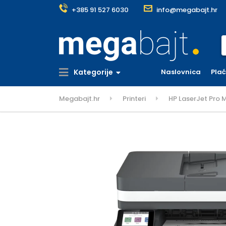
+385 91 527 6030
info@megabajt.hr
S
Kategorije
Naslovnica
Pla
Megabajt.hr
Printeri
HP LaserJet Pro M