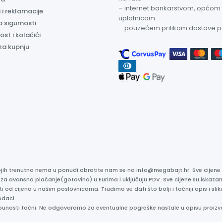
– internet bankarstvom, općom
 i reklamacije
uplatnicom
o sigurnosti
– pouzećem prilikom dostave 
ost i kolačići
za kupnju
kojih trenutno nema u ponudi obratite nam se na info@megabajt.hr. Sve cijen
 za avansno plaćanje(gotovina) u Eurima i uključuju PDV. Sve cijene su iskaz
ti od cijena u našim poslovnicama. Trudimo se dati što bolji i točniji opis i s
odaci
otpunosti točni. Ne odgovaramo za eventualne pogreške nastale u opisu proizv