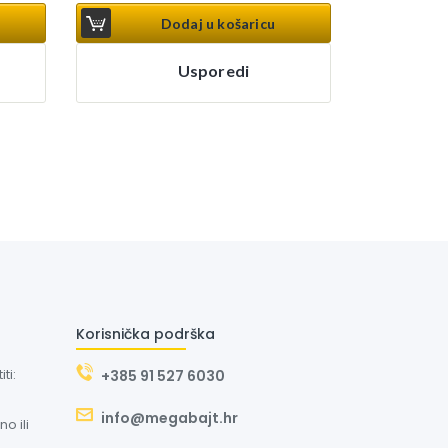
Dodaj u košaricu
Usporedi
Korisnička podrška
ti:
+385 91 527 6030
info@megabajt.hr
o ili