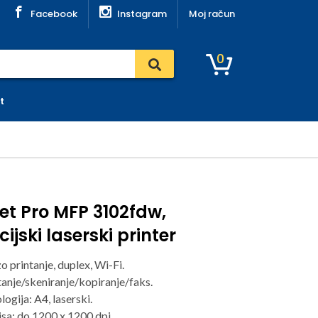
Facebook
Instagram
Moj račun
0
t
et Pro MFP 3102fdw,
ijski laserski printer
o printanje, duplex, Wi-Fi.
tanje/skeniranje/kopiranje/faks.
logija: A4, laserski.
isa: do 1200 x 1200 dpi.