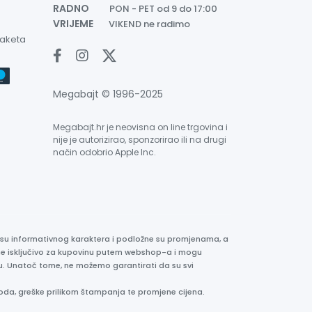
RADNO
PON - PET od 9 do 17:00
VRIJEME
VIKEND ne radimo
paketa
Megabajt © 1996-2025
Megabajt.hr je neovisna on line trgovina i
nije je autorizirao, sponzorirao ili na drugi
način odobrio Apple Inc.
e su informativnog karaktera i podložne su promjenama, a
ane isključivo za kupovinu putem webshop-a i mogu
liku. Unatoč tome, ne možemo garantirati da su svi
oda, greške prilikom štampanja te promjene cijena.