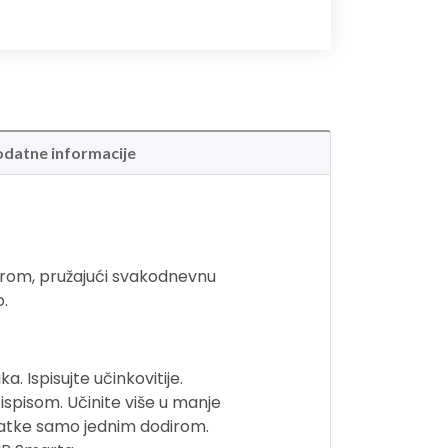
datne informacije
erom, pružajući svakodnevnu
o.
 Ispisujte učinkovitije.
ispisom. Učinite više u manje
atke samo jednim dodirom.