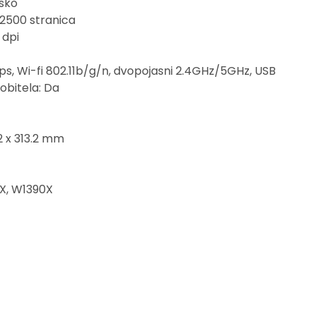
sko
 2500 stranica
 dpi
s, Wi-fi 802.11b/g/n, dvopojasni 2.4GHz/5GHz, USB
bitela: Da
2 x 313.2 mm
9X, W1390X