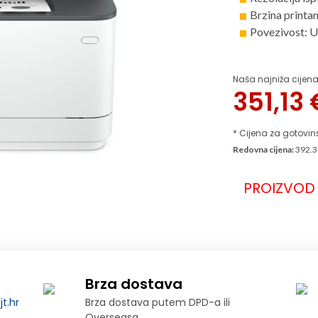
Brzina printan
Povezivost: U
Naša najniža cijena
351,13
* Cijena za gotovin
Redovna cijena:
392.3
PROIZVOD 
Brza dostava
t.hr
Brza dostava putem DPD-a ili
Overseasa