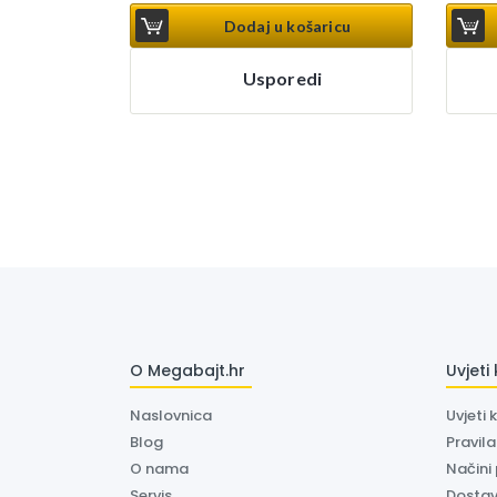
Dodaj u košaricu
Usporedi
O Megabajt.hr
Uvjeti
Naslovnica
Uvjeti 
Blog
Pravil
O nama
Načini
Servis
Dosta