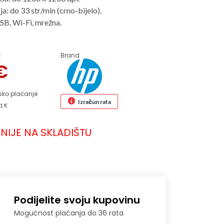
ja: do 33 str/min (crno-bijelo).
SB, Wi-Fi, mrežna.
Brand
:
€
sko plaćanje
Izračun rata
1 €
NIJE NA SKLADIŠTU
Podijelite svoju kupovinu
Mogućnost plaćanja do 36 rata