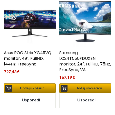
Asus ROG Strix XG49VQ
Samsung
monitor, 49″, FullHD,
LC24T550FDUXEN
144Hz, FreeSync
monitor, 24″, FullHD, 75Hz,
FreeSync, VA
727,43
€
167,19
€
Dodaj u košaricu
Dodaj u košaricu
Usporedi
Usporedi