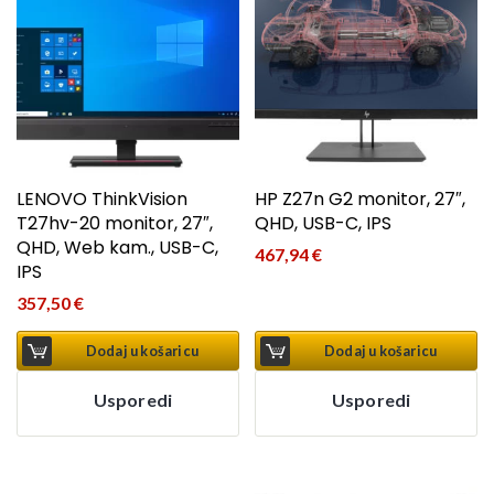
LENOVO ThinkVision
HP Z27n G2 monitor, 27″,
T27hv-20 monitor, 27″,
QHD, USB-C, IPS
QHD, Web kam., USB-C,
467,94
€
IPS
357,50
€
Dodaj u košaricu
Dodaj u košaricu
Usporedi
Usporedi