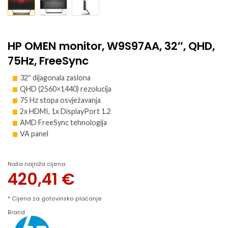
HP OMEN monitor, W9S97AA, 32″, QHD,
75Hz, FreeSync
32″ dijagonala zaslona
QHD (2560×1440) rezolucija
75 Hz stopa osvježavanja
2x HDMI, 1x DisplayPort 1.2
AMD FreeSync tehnologija
VA panel
Naša najniža cijena:
420,41
€
* Cijena za gotovinsko plaćanje
Brand