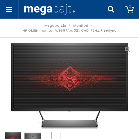
0
Megabajt.hr
Monitori
HP OMEN monitor, W9S97AA, 32″, QHD, 75Hz, FreeSync