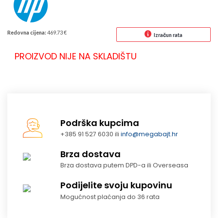
Redovna cijena:
469.73 €
Izračun rata
PROIZVOD NIJE NA SKLADIŠTU
Podrška kupcima
+385 91 527 6030 ili
info@megabajt.hr
Brza dostava
Brza dostava putem DPD-a ili Overseasa
Podijelite svoju kupovinu
Mogućnost plaćanja do 36 rata