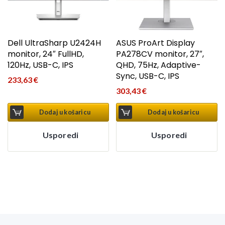
Dell UltraSharp U2424H
ASUS ProArt Display
monitor, 24″ FullHD,
PA278CV monitor, 27″,
120Hz, USB-C, IPS
QHD, 75Hz, Adaptive-
Sync, USB-C, IPS
233,63
€
303,43
€
Dodaj u košaricu
Dodaj u košaricu
Usporedi
Usporedi