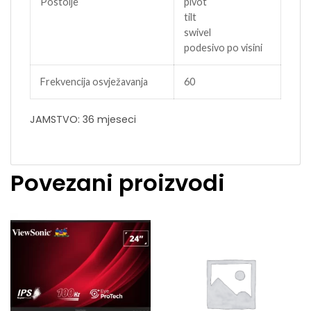
Postolje
pivot
tilt
swivel
podesivo po visini
Frekvencija osvježavanja
60
JAMSTVO: 36 mjeseci
Povezani proizvodi