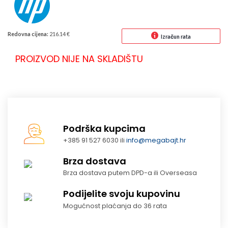
Redovna cijena:
216.14 €
Izračun rata
PROIZVOD NIJE NA SKLADIŠTU
Podrška kupcima
+385 91 527 6030 ili
info@megabajt.hr
Brza dostava
Brza dostava putem DPD-a ili Overseasa
Podijelite svoju kupovinu
Mogućnost plaćanja do 36 rata