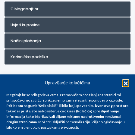
O Megabajt.hr
Uvjeti kupovine
Načini plaćanja
Korisnička podrška
Upravljanje kolačićima
Megabajt.hr se prilagođava vama. Prema vašem ponašanju na stranici mi
prilagođavamo sadržaj i prikazujemo vam relevantne ponude i proizvode.
Pritiskom na gumb 'Svi kolačići' ili bilo koju poveznicu izvan ovog prostora
Za artikle kojih trenutno nema u ponudi obratite nam se na
također pristajete na korištenje cookiesa (kolačića) i proslijeđivanje
info@megabajt.hr. Sve cijene su informativnog karaktera i podložne su
informacija kako bi prikazivali ciljane reklame na
društvenim mrežama i
promjenama, a
drugim stranicama
.
Možete isključiti personalizaciju i ciljano oglašavanje u
iskazane su za avansno plaćanje(gotovina) u Eurima i uključuju PDV. Sve
bilo kojem trenutku u postavkama privatnosti.
cijene su iskazane isključivo za kupovinu putem webshop-a i mogu