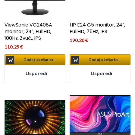
ViewSonic VG2408A
HP E24 G5 monitor, 24″,
monitor, 24″, FullHD,
FullHD, 75Hz, IPS
100Hz, Zvuč., IPS
190,20
€
110,25
€
Dodaj u košaricu
Dodaj u košaricu
Usporedi
Usporedi