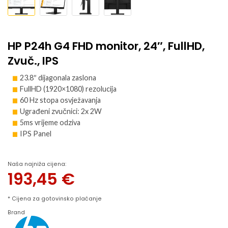
HP P24h G4 FHD monitor, 24″, FullHD,
Zvuč., IPS
23.8″ dijagonala zaslona
FullHD (1920×1080) rezolucija
60 Hz stopa osvježavanja
Ugrađeni zvučnici: 2x 2W
5ms vrijeme odziva
IPS Panel
Naša najniža cijena:
193,45
€
* Cijena za gotovinsko plaćanje
Brand