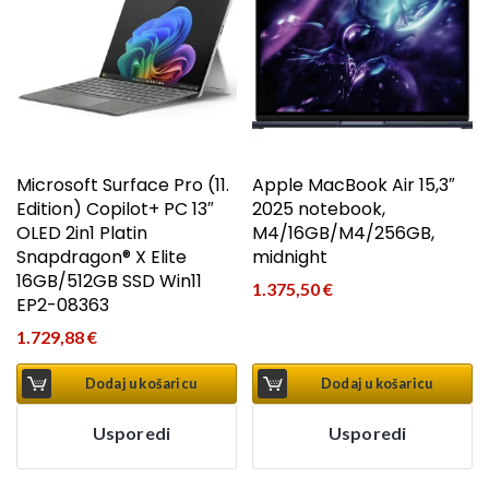
Microsoft Surface Pro (11.
Apple MacBook Air 15,3″
Edition) Copilot+ PC 13″
2025 notebook,
OLED 2in1 Platin
M4/16GB/M4/256GB,
Snapdragon® X Elite
midnight
16GB/512GB SSD Win11
1.375,50
€
EP2-08363
1.729,88
€
Dodaj u košaricu
Dodaj u košaricu
Usporedi
Usporedi