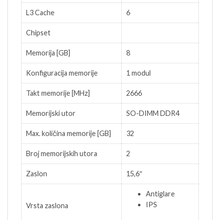
L3 Cache
6
Chipset
Memorija [GB]
8
Konfiguracija memorije
1 modul
Takt memorije [MHz]
2666
Memorijski utor
SO-DIMM DDR4
Max. količina memorije [GB]
32
Broj memorijskih utora
2
Zaslon
15,6″
Antiglare
IPS
Vrsta zaslona