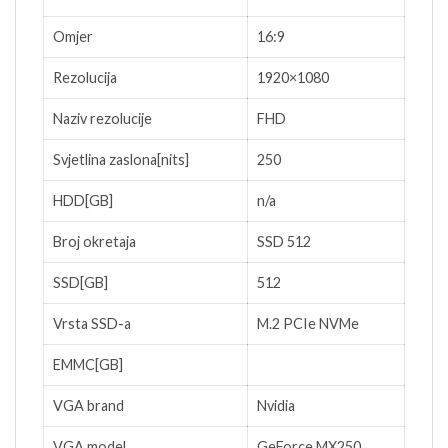
Omjer
16:9
Rezolucija
1920×1080
Naziv rezolucije
FHD
Svjetlina zaslona[nits]
250
HDD[GB]
n/a
Broj okretaja
SSD 512
SSD[GB]
512
Vrsta SSD-a
M.2 PCIe NVMe
EMMC[GB]
VGA brand
Nvidia
VGA model
GeForce MX250