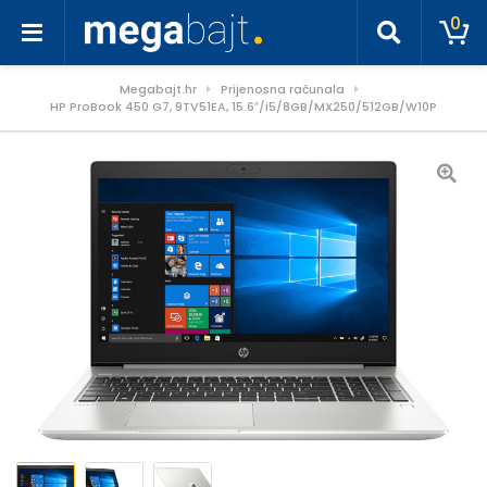
0
Megabajt.hr
Prijenosna računala
HP ProBook 450 G7, 9TV51EA, 15.6″/i5/8GB/MX250/512GB/W10P