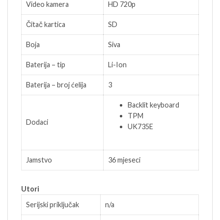
Video kamera
HD 720p
Čitač kartica
SD
Boja
Siva
Baterija – tip
Li-Ion
Baterija – broj ćelija
3
Backlit keyboard
TPM
Dodaci
UK735E
Jamstvo
36 mjeseci
Utori
Serijski priključak
n/a