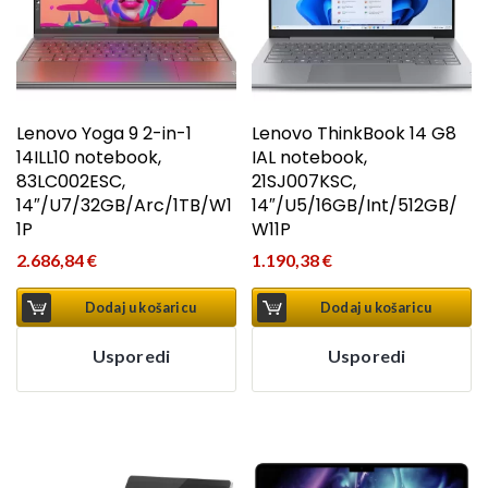
Lenovo Yoga 9 2-in-1
Lenovo ThinkBook 14 G8
14ILL10 notebook,
IAL notebook,
83LC002ESC,
21SJ007KSC,
14″/U7/32GB/Arc/1TB/W1
14″/U5/16GB/Int/512GB/
1P
W11P
2.686,84
€
1.190,38
€
Dodaj u košaricu
Dodaj u košaricu
Usporedi
Usporedi