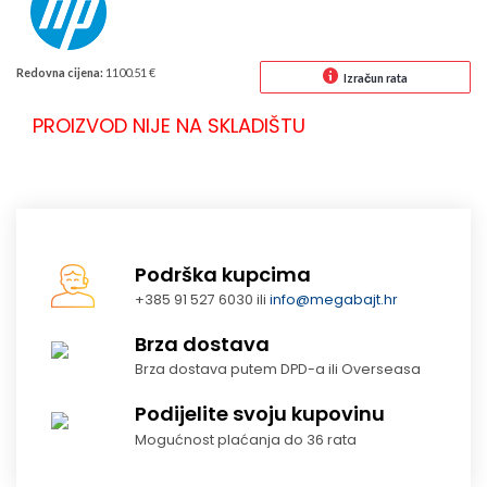
Redovna cijena:
1100.51 €
Izračun rata
PROIZVOD NIJE NA SKLADIŠTU
Podrška kupcima
+385 91 527 6030 ili
info@megabajt.hr
Brza dostava
Brza dostava putem DPD-a ili Overseasa
Podijelite svoju kupovinu
Mogućnost plaćanja do 36 rata