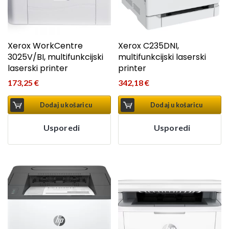
Xerox WorkCentre
Xerox C235DNI,
3025V/BI, multifunkcijski
multifunkcijski laserski
laserski printer
printer
173,25
€
342,18
€
Dodaj u košaricu
Dodaj u košaricu
Usporedi
Usporedi