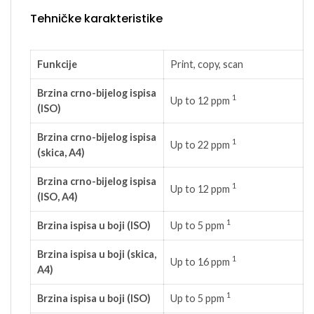
Tehničke karakteristike
Funkcije
Print, copy, scan
Brzina crno-bijelog ispisa
1
Up to 12
ppm
(ISO)
Brzina crno-bijelog ispisa
1
Up to 22
ppm
(skica, A4)
Brzina crno-bijelog ispisa
1
Up to 12
ppm
(ISO, A4)
1
Brzina ispisa u boji (ISO)
Up to 5
ppm
Brzina ispisa u boji (skica,
1
Up to 16
ppm
A4)
1
Brzina ispisa u boji (ISO)
Up to 5
ppm