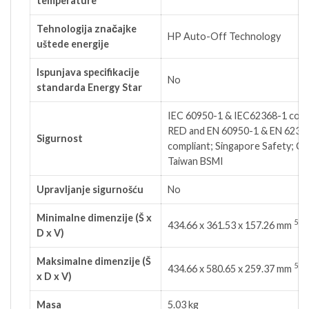
temperature
Tehnologija značajke
HP Auto-Off Technology
uštede energije
Ispunjava specifikacije
No
standarda Energy Star
IEC 60950-1 & IEC62368-1 comp
RED and EN 60950-1 & EN 6236
Sigurnost
compliant; Singapore Safety; C
Taiwan BSMI
Upravljanje sigurnošću
No
Minimalne dimenzije (Š x
5
434.66 x 361.53 x 157.26
mm
D x V)
Maksimalne dimenzije (Š
5
434.66 x 580.65 x 259.37
mm
x D x V)
Masa
5.03 kg