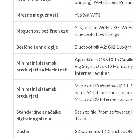
2
printing); Wi-Fi Direct
Printing
Mrežne mogućnosti
Yes (via WiFi)
Yes, built-in Wi-Fi 2.4G, Wi-Fi Di
Mogućnost bežične veze
Bluetooth Low Energy
Bežične tehnologije
Bluetooth® 4.2; 802.11b/g/n
Apple® macOS v10.15 Catalina,
Minimalni sistemski
Big Sur, macOS v12 Monterey; 
preduvjeti za Macintosh
Internet required
Microsoft® Windows® 11, 10, 7
Minimalni sistemski
bit or 64-bit, Internet connectio
preduvjeti
Microsoft® Internet Explorer o
Standardne značajke
Scan to file (from software); H
digitalnog slanja
Tasks
Zaslon
33 segments + 1.2-inch iCON LC