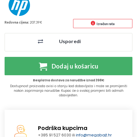
Redovna cijena:
207.39 €
Izračun rata
Usporedi
Dodaj u košaricu
Besplatna dostava za narudžbe iznad 398€
Dostupnost proizvoda ovisi o stanju kod dobavljača i može se promijeniti
nakon zaprimanja narudžbe. Kupac će o svakoj promjeni biti odmah
obaviješten.
Podrška kupcima
+385 91 527 6030 ili
info@megabajt.hr