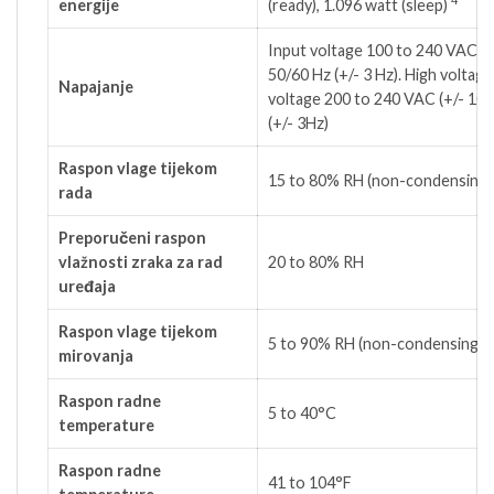
energije
(ready), 1.096 watt
(sleep)
Input voltage 100 to 240 VAC (+
50/60 Hz (+/- 3 Hz). High voltage
Napajanje
voltage 200 to 240 VAC (+/- 10%
(+/- 3Hz)
Raspon vlage tijekom
15 to 80% RH (non-condensing)
rada
Preporučeni raspon
vlažnosti zraka za rad
20 to 80% RH
uređaja
Raspon vlage tijekom
5 to 90% RH (non-condensing)
mirovanja
Raspon radne
5 to 40°C
temperature
Raspon radne
41 to 104°F