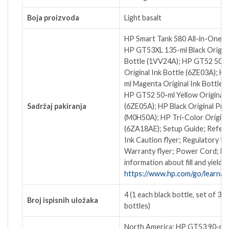
Boja proizvoda
Light basalt
HP Smart Tank 580 All-in-One Pr
HP GT53XL 135-ml Black Origina
Bottle (1VV24A); HP GT52 50-m
Original Ink Bottle (6ZE03A); H
ml Magenta Original Ink Bottle 
HP GT52 50-ml Yellow Original I
Sadržaj pakiranja
(6ZE05A); HP Black Original Pri
(M0H50A); HP Tri-Color Origina
(6ZA18AE); Setup Guide; Refer
Ink Caution flyer; Regulatory fly
Warranty flyer; Power Cord; F
information about fill and yield, 
https://www.hp.com/go/learnab
4 (1 each black bottle, set of 3 c
Broj ispisnih uložaka
bottles)
North America: HP GT53 90-ml 