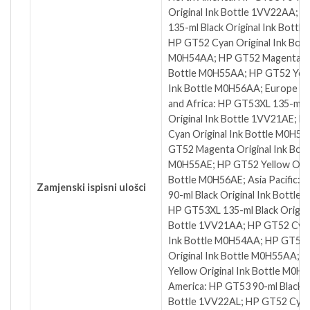
Original Ink Bottle 1VV22AA; 
135-ml Black Original Ink Bottl
HP GT52 Cyan Original Ink Bott
M0H54AA; HP GT52 Magenta Ori
Bottle M0H55AA; HP GT52 Yello
Ink Bottle M0H56AA; Europe Mi
and Africa: HP GT53XL 135-ml B
Original Ink Bottle 1VV21AE; 
Cyan Original Ink Bottle M0H54
GT52 Magenta Original Ink Bott
M0H55AE; HP GT52 Yellow Origi
Bottle M0H56AE; Asia Pacific:
Zamjenski ispisni ulošci
90-ml Black Original Ink Bottle
HP GT53XL 135-ml Black Origina
Bottle 1VV21AA; HP GT52 Cyan
Ink Bottle M0H54AA; HP GT52
Original Ink Bottle M0H55AA; 
Yellow Original Ink Bottle M0H5
America: HP GT53 90-ml Black Or
Bottle 1VV22AL; HP GT52 Cyan 