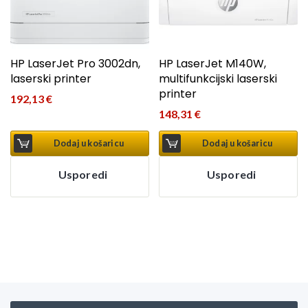
HP LaserJet Pro 3002dn,
HP LaserJet M140W,
laserski printer
multifunkcijski laserski
printer
192,13
€
148,31
€
Dodaj u košaricu
Dodaj u košaricu
Usporedi
Usporedi