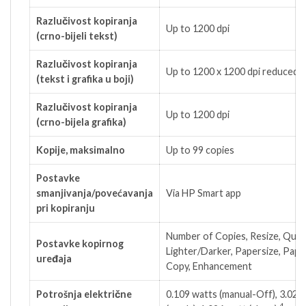
Razlučivost kopiranja
Up to 1200 dpi
(crno-bijeli tekst)
Razlučivost kopiranja
Up to 1200 x 1200 dpi reduced 
(tekst i grafika u boji)
Razlučivost kopiranja
Up to 1200 dpi
(crno-bijela grafika)
Kopije, maksimalno
Up to 99 copies
Postavke
smanjivanja/povećavanja
Via HP Smart app
pri kopiranju
Number of Copies, Resize, Quali
Postavke kopirnog
Lighter/Darker, Papersize, Pape
uređaja
Copy, Enhancement
Potrošnja električne
0.109 watts (manual-Off), 3.023
4