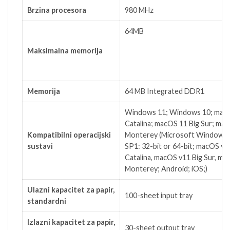
Brzina procesora
980 MHz
64MB
Maksimalna memorija
Memorija
64 MB Integrated DDR1
Windows 11; Windows 10; mac
Catalina; macOS 11 Big Sur; ma
Kompatibilni operacijski
Monterey
(Microsoft Windows 1
sustavi
SP1: 32-bit or 64-bit; macOS v1
Catalina, macOS v11 Big Sur, m
Monterey; Android; iOS;)
Ulazni kapacitet za papir,
100-sheet input tray
standardni
Izlazni kapacitet za papir,
30-sheet output tray