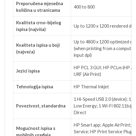
Preporučena mjesečna
400 to 800
količina u stranicama
Kvaliteta crno-bijelog
Up to 1200 x 1200 rendered dpi
ispisa (najviša)
Up to 4800 x 1200 optimized dpi
Kvaliteta ispisa u boji
(when printing from a computer
(najveća)
input dpi)
HP PCL 3 GUI; HP PCLm (HP A
Jezici ispisa
URF (AirPrint)
Tehnologija ispisa
HP Thermal Inkjet
1 Hi-Speed USB 2.0 (device); 1 
Povezivost, standardna
Low Energy; 1 Wi-Fi 802.11b/g/n
Direct
HP Smart app; Apple AirPrint; M
Mogućnost ispisa s
Service; HP Print Service Plugin
mobilnih uređaja