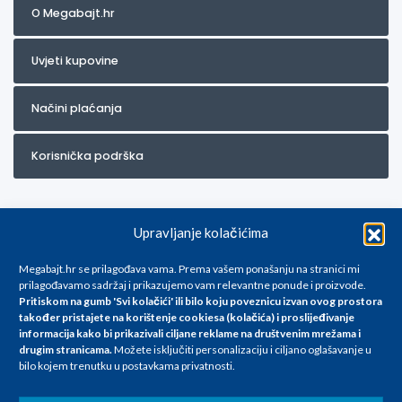
O Megabajt.hr
Uvjeti kupovine
Načini plaćanja
Korisnička podrška
Upravljanje kolačićima
Megabajt.hr se prilagođava vama. Prema vašem ponašanju na stranici mi
prilagođavamo sadržaj i prikazujemo vam relevantne ponude i proizvode.
Pritiskom na gumb 'Svi kolačići' ili bilo koju poveznicu izvan ovog prostora
Za artikle kojih trenutno nema u ponudi obratite nam se na
također pristajete na korištenje cookiesa (kolačića) i proslijeđivanje
info@megabajt.hr. Sve cijene su informativnog karaktera i podložne su
informacija kako bi prikazivali ciljane reklame na
društvenim mrežama i
promjenama, a
drugim stranicama
.
Možete isključiti personalizaciju i ciljano oglašavanje u
iskazane su za avansno plaćanje(gotovina) u Eurima i uključuju PDV. Sve
bilo kojem trenutku u postavkama privatnosti.
cijene su iskazane isključivo za kupovinu putem webshop-a i mogu
se razlikovati od cijena u našim poslovnicama. Trudimo se dati što bolji