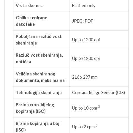
Vrsta skenera
Flatbed only
Oblik skenirane
JPEG; PDF
datoteke
Poboljšana razlučivost
Up to 1200 dpi
skeniranja
Razlučivost skeniranja,
Up to 1200 dpi
optička
Veličina skeniranog
216 x 297 mm
dokumenta, maksimalna
Tehnologija skeniranja
Contact Image Sensor (CIS)
Brzina crno-bijelog
3
Up to 10
cpm
kopiranja (ISO)
Brzina kopiranja u boji
3
Up to 2
cpm
(ISO)