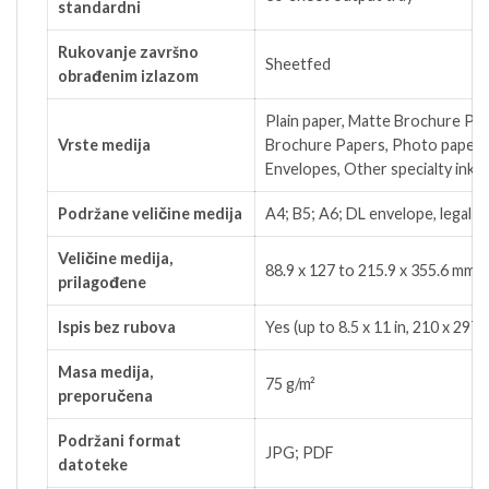
standardni
Rukovanje završno
Sheetfed
obrađenim izlazom
Plain paper, Matte Brochure Pa
Vrste medija
Brochure Papers, Photo papers
Envelopes, Other specialty inkje
Podržane veličine medija
A4; B5; A6; DL envelope, legal
Veličine medija,
88.9 x 127 to 215.9 x 355.6 mm
prilagođene
Ispis bez rubova
Yes (up to 8.5 x 11 in, 210 x 297
Masa medija,
75 g/m²
preporučena
Podržani format
JPG; PDF
datoteke