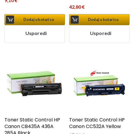
9,10
€
42,80
€
Dodaj u košaricu
Dodaj u košaricu
Usporedi
Usporedi
Toner Static Control HP
Toner Static Control HP
Canon CB435A 436A
Canon CC532A Yellow
285A Black