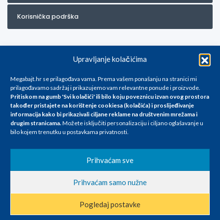
Korisnička podrška
Upravljanje kolačićima
Megabajt.hr se prilagođava vama. Prema vašem ponašanju na stranici mi
prilagođavamo sadržaj i prikazujemo vam relevantne ponude i proizvode.
Pritiskom na gumb 'Svi kolačići' ili bilo koju poveznicu izvan ovog prostora
Za artikle kojih trenutno nema u ponudi obratite nam se na
također pristajete na korištenje cookiesa (kolačića) i proslijeđivanje
info@megabajt.hr. Sve cijene su informativnog karaktera i podložne su
informacija kako bi prikazivali ciljane reklame na
društvenim mrežama i
promjenama, a
drugim stranicama
.
Možete isključiti personalizaciju i ciljano oglašavanje u
iskazane su za avansno plaćanje(gotovina) u Eurima i uključuju PDV. Sve
bilo kojem trenutku u postavkama privatnosti.
cijene su iskazane isključivo za kupovinu putem webshop-a i mogu
se razlikovati od cijena u našim poslovnicama. Trudimo se dati što bolji
i točniji opis i sliku. Unatoč tome, ne možemo garantirati da su svi
Prihvaćam sve
navedeni podaci
i slike u potpunosti točni. Ne odgovaramo za eventualne pogreške
Prihvaćam samo nužne
nastale u opisu proizvoda, greške prilikom štampanja te promjene
cijena.
Pogledaj postavke