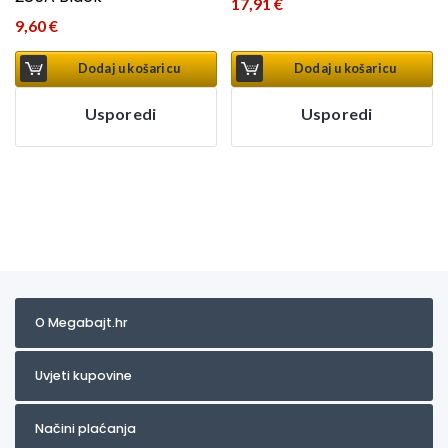
17,91
€
9,60
€
Dodaj u košaricu
Dodaj u košaricu
Usporedi
Usporedi
O Megabajt.hr
Uvjeti kupovine
Načini plaćanja