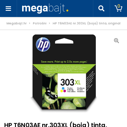
0
Megabajt.hr
Potrošni
HP T6N03AE nr.303XL (boja) tinta, original
HP T6N03AE nr.303XL (boja) tinta,