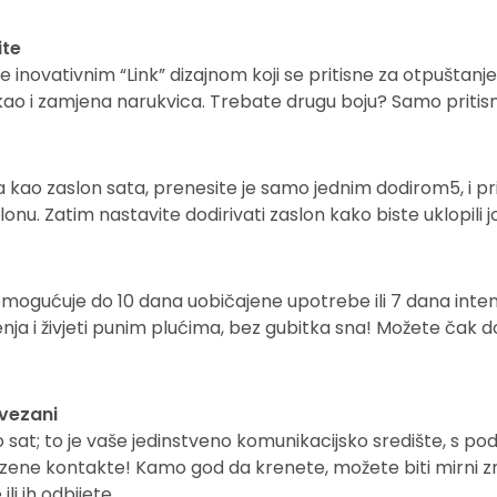
ite
inovativnim “Link” dizajnom koji se pritisne za otpuštanje,
o i zamjena narukvica. Trebate drugu boju? Samo pritisni
a kao zaslon sata, prenesite je samo jednim dodirom5, i prik
. Zatim nastavite dodirivati ​​zaslon kako biste uklopili jo
ogućuje do 10 dana uobičajene upotrebe ili 7 dana intenz
ja i živjeti punim plućima, bez gubitka sna! Možete čak dobi
ovezani
at; to je vaše jedinstveno komunikacijsko središte, s po
ene kontakte! Kamo god da krenete, možete biti mirni zna
li ih odbijete.