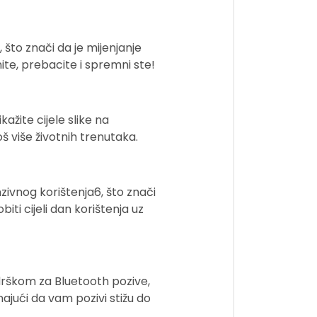
 što znači da je mijenjanje
te, prebacite i spremni ste!
ažite cijele slike na
š više životnih trenutaka.
ivnog korištenja6, što znači
ti cijeli dan korištenja uz
drškom za Bluetooth pozive,
jući da vam pozivi stižu do