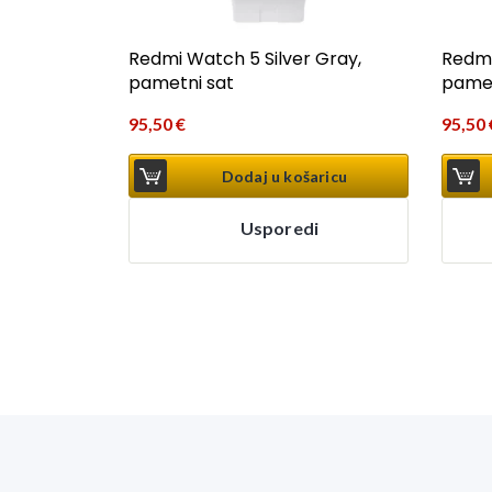
Redmi Watch 5 Silver Gray,
Redmi
pametni sat
pamet
95,50
€
95,50
Dodaj u košaricu
Usporedi