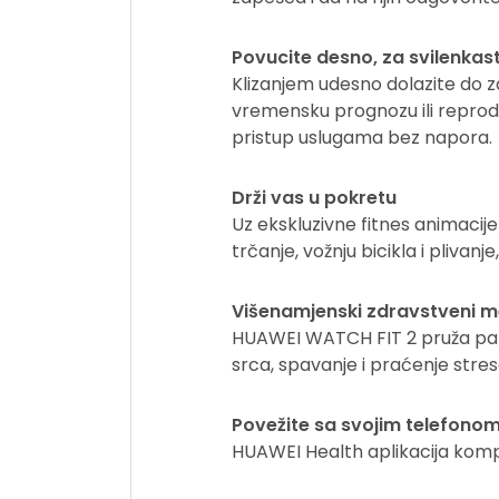
Povucite desno, za svilenkas
Klizanjem udesno dolazite do 
vremensku prognozu ili reprodu
pristup uslugama bez napora.
Drži vas u pokretu
Uz ekskluzivne fitnes animacije
trčanje, vožnju bicikla i pliva
Višenamjenski zdravstveni 
HUAWEI WATCH FIT 2 pruža pame
srca, spavanje i praćenje stres
Povežite sa svojim telefono
HUAWEI Health aplikacija kompa