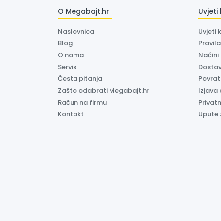
O Megabajt.hr
Uvjeti
Naslovnica
Uvjeti 
Blog
Pravil
O nama
Načini
Servis
Dosta
Česta pitanja
Povrati
Zašto odabrati Megabajt.hr
Izjava 
Račun na firmu
Privatn
Kontakt
Upute 