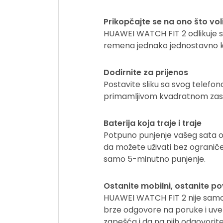
Prikopčajte se na ono što vol
HUAWEI WATCH FIT 2 odlikuje se 
remena jednako jednostavno ka
Dodirnite za prijenos
Postavite sliku sa svog telefon
primamljivom kvadratnom zaslonu
Baterija koja traje i traje
Potpuno punjenje vašeg sata om
da možete uživati bez ograničen
samo 5-minutno punjenje.
Ostanite mobilni, ostanite p
HUAWEI WATCH FIT 2 nije samo s
brze odgovore na poruke i uvez
zapešća i da na njih odgovorite i