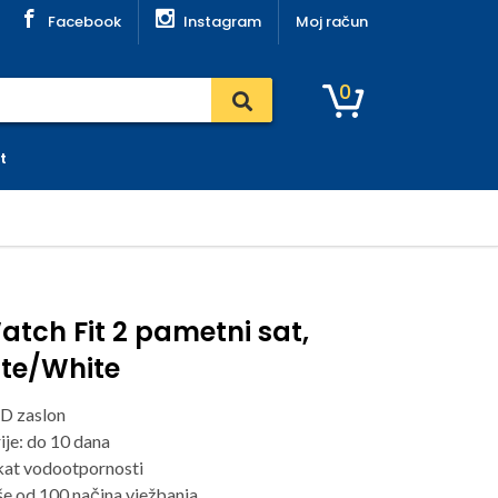
Facebook
Instagram
Moj račun
0
t
tch Fit 2 pametni sat,
te/White
D zaslon
ije: do 10 dana
kat vodootpornosti
še od 100 načina vježbanja