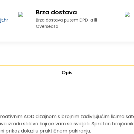
Brza dostava
t.hr
Brza dostava putem DPD-a ili
Overseasa
Opis
eativnim AOD dizajnom s brojnim zadivljujućim licima sat
ava izradu stilova koji će vam se svidjeti. Spretan brojčani
ni prikaz dolazi u praktičnom pakiranju.