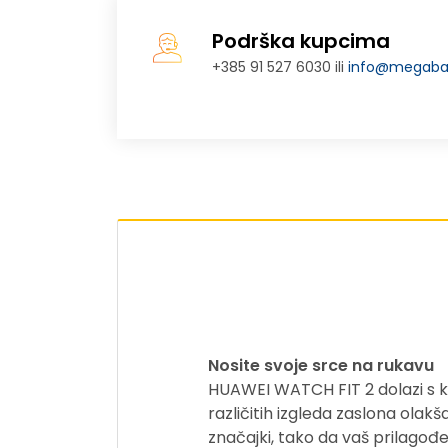
Podrška kupcima
+385 91 527 6030 ili
info@megabaj
Nosite svoje srce na rukavu
HUAWEI WATCH FIT 2 dolazi s kr
različitih izgleda zaslona olakš
značajki, tako da vaš prilagođe