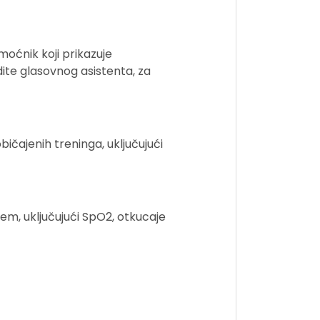
oćnik koji prikazuje
ite glasovnog asistenta, za
bičajenih treninga, uključujući
m, uključujući SpO2, otkucaje