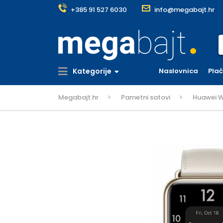
+385 91 527 6030
info@megabajt.hr
S
Kategorije
Naslovnica
Pla
Megabajt.hr
Pametni satovi
Huawei W