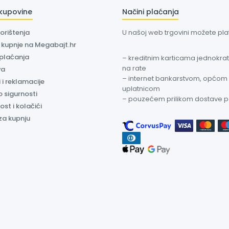
 kupovine
Načini plaćanja
korištenja
U našoj web trgovini možete plati
a kupnje na Megabajt.hr
 plaćanja
– kreditnim karticama jednokratn
na rate
va
– internet bankarstvom, općom
 i reklamacije
uplatnicom
o sigurnosti
– pouzećem prilikom dostave 
ost i kolačići
za kupnju