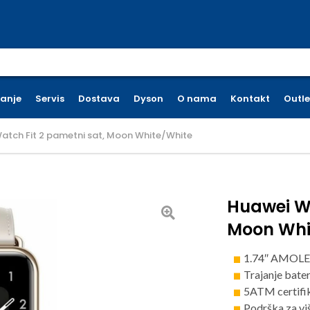
earch for:
ćanje
Servis
Dostava
Dyson
O nama
Kontakt
Outle
atch Fit 2 pametni sat, Moon White/White
Huawei Wa
Moon Whi
1.74″ AMOLE
Trajanje bater
5ATM certifi
Podrška za vi