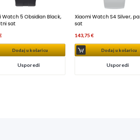
 Watch 5 Obsidian Black,
Xiaomi Watch S4 Silver, p
ni sat
sat
€
143,75
€
Dodaj u košaricu
Dodaj u košaricu
Usporedi
Usporedi