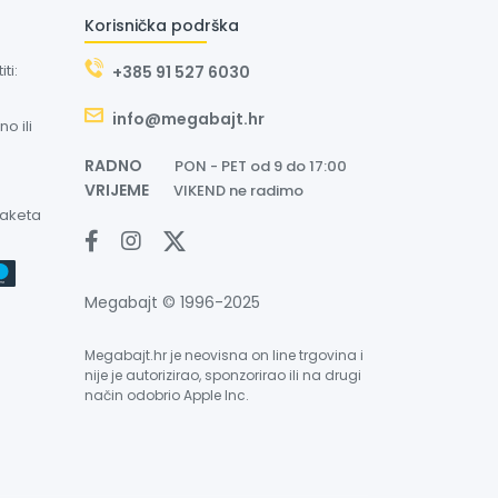
Korisnička podrška
ti:
+385 91 527 6030
info@megabajt.hr
o ili
RADNO
PON - PET od 9 do 17:00
VRIJEME
VIKEND ne radimo
paketa
Megabajt © 1996-2025
Megabajt.hr je neovisna on line trgovina i
nije je autorizirao, sponzorirao ili na drugi
način odobrio Apple Inc.