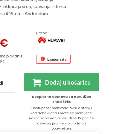
 otkucaja srca, spavanja i stresa
 sa iOS-om i Androidom
Brand
:
€
sko plaćanje
Izračun rata
9 €
Dodaj u košaricu
di
Besplatna dostava za narudžbe
iznad 398€
Dostupnost proizvoda ovisi o stanju
kod dobavljača i može se promijeniti
nakon zaprimanja narudžbe. Kupac će
o svakoj promjeni biti odmah
obaviješten.