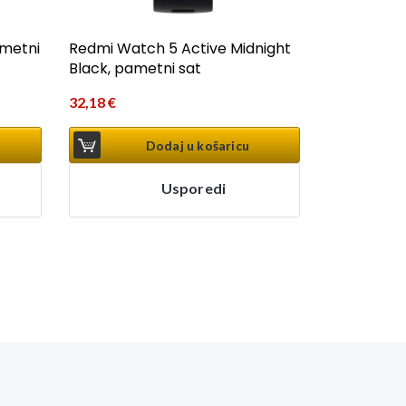
ametni
Redmi Watch 5 Active Midnight
Black, pametni sat
32,18
€
Dodaj u košaricu
Usporedi