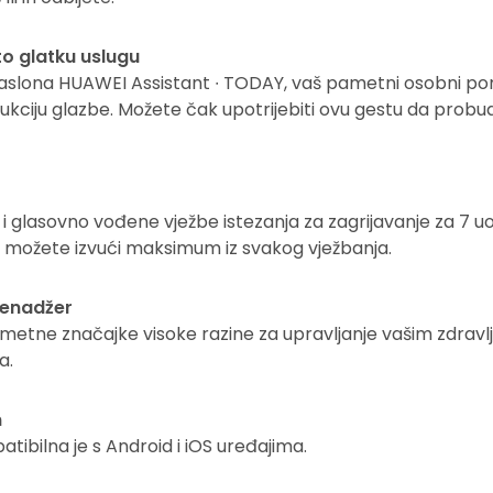
to glatku uslugu
zaslona HUAWEI Assistant ∙ TODAY, vaš pametni osobni pom
kciju glazbe. Možete čak upotrijebiti ovu gestu da probud
 i glasovno vođene vježbe istezanja za zagrijavanje za 7 uo
nje, možete izvući maksimum iz svakog vježbanja.
menadžer
tne značajke visoke razine za upravljanje vašim zdravlje
a.
m
tibilna je s Android i iOS uređajima.