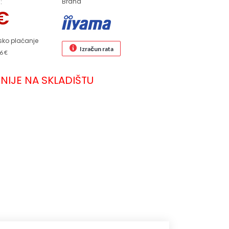
Brand
:
€
sko plaćanje
Izračun rata
6 €
NIJE NA SKLADIŠTU