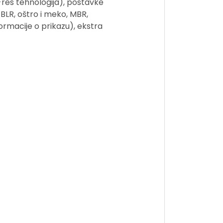
X-res tehnologija), postavke
BLR, oštro i meko, MBR,
ormacije o prikazu), ekstra