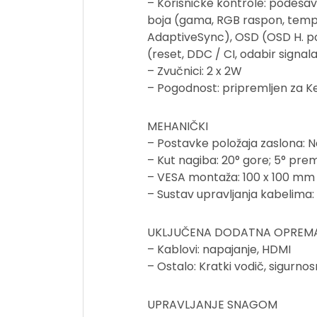
– Korisničke kontrole: podešava
boja (gama, RGB raspon, tempe
AdaptiveSync), OSD (OSD H. polo
(reset, DDC / CI, odabir signala
– Zvučnici: 2 x 2W
– Pogodnost: pripremljen za 
MEHANIČKI
– Postavke položaja zaslona: N
– Kut nagiba: 20° gore; 5° pre
– VESA montaža: 100 x 100 mm
– Sustav upravljanja kabelima:
UKLJUČENA DODATNA OPREM
– Kablovi: napajanje, HDMI
– Ostalo: Kratki vodič, sigurnos
UPRAVLJANJE SNAGOM