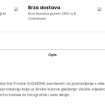
Brza dostava
t.hr
Brza dostava putem DPD-a ili
Overseasa
Opis
ba čini ProLite XU2493HS savršenim za postavljanje s više
eprodukciju boja uz široke kutove gledanja. Visoke vrijedno
erformanse za fotografski i web dizajn.