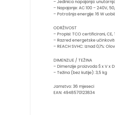
– Jedinica napajanja: unutarnj
– Napajanje: AC 100 – 240V, 5
– Potrošnja energije: 16 W uobi
ODRŽIVOST
– Propisi: TCO certificirani, 
– Razred energetske učinkovito
– REACH SVHC: Iznad 0,1%: Olo
DIMENZIJE / TEŽINA
– Dimenzije proizvoda Š x V x D
– Težina (bez kutije): 3,5 kg
Jamstvo: 36 mjeseci
EAN: 4948570123834