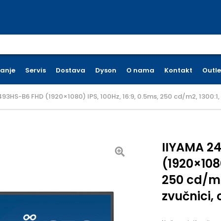
earch for:
ćanje
Servis
Dostava
Dyson
O nama
Kontakt
Outle
93HS-B6 FHD (1920×1080) IPS, 100Hz, 16:9, 0.5ms, 250 cd/m2, 1300:1, 1
IIYAMA 2
(1920×1080
250 cd/m2
zvučnici, 