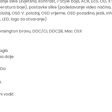
nje slike (svjetlina, kontrast, i-Style boja, ACR, Eco, OD, 
ratura boje), postavke slike (podešavanje video načina, 
žaj, OSD V. položaj, OSD vrijeme, OSD pozadina, jezik, inf
, LED, logo za otvaranje)
Kensington bravu, DDC/CI, DDC2B, Mac OSX
agib
ma dolje
 Da
A
ni vodič