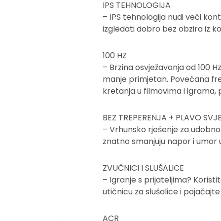
IPS TEHNOLOGIJA
– IPS tehnologija nudi veći kon
izgledati dobro bez obzira iz k
100 HZ
– Brzina osvježavanja od 100 Hz
manje primjetan. Povećana frek
kretanja u filmovima i igrama,
BEZ TREPERENJA + PLAVO SVJ
– Vrhunsko rješenje za udobnost
znatno smanjuju napor i umor u
ZVUČNICI I SLUŠALICE
– Igranje s prijateljima? Korist
utičnicu za slušalice i pojačajte
ACR