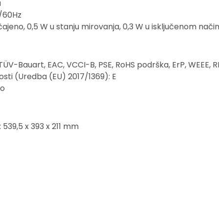
a
0/60Hz
čajeno, 0,5 W u stanju mirovanja, 0,3 W u isključenom nači
CE, TÜV-Bauart, EAC, VCCI-B, PSE, RoHS podrška, ErP, WEEE,
sti (Uredba (EU) 2017/1369): E
vo
: 539,5 x 393 x 211 mm