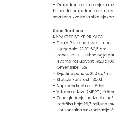
– Omjer kontrasta je mjera razl
Napredni omjer kontrasta je zn
savršena kvaliteta slike tijekom
Specifications
KARAKTERISTIKE PRIKAZA
– Dizajn: 3 strane bez obruba
– Dijagonala: 23,8″, 60,5 cm
– Panel: IPS LED tehnologija pan
– Izvorna razlučivost: 1920 x 1
– Omjer slike: 16:9
– Svjetlina panela: 250 cd/m2
– Statički kontrast: 1300:1
– Napredni kontrast: 80M:1
– Vrijeme odziva (MPRT): 0.5m
– Zona gledanja: horizontalno/v
– Podrška boja: 16,7 milijuna (
– Horizontalna sinkronizacija: 3