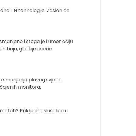
rdne TN tehnologije. Zaslon će
smanjeno i stoga je i umor očiju
h boja, glatkije scene
om smanjenja plavog svjetla
čajenih monitora.
metati? Priključite slušalice u