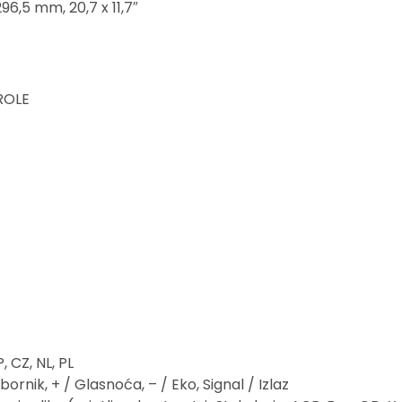
296,5 mm, 20,7 x 11,7″
ROLE
P, CZ, NL, PL
bornik, + / Glasnoća, – / Eko, Signal / Izlaz