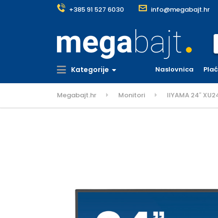
+385 91 527 6030
info@megabajt.hr
S
Kategorije
Naslovnica
Pla
Megabajt.hr
Monitori
IIYAMA 24″ XU24