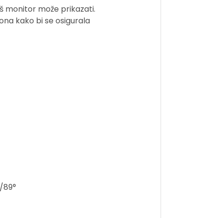
aš monitor može prikazati.
ona kako bi se osigurala
°/89°