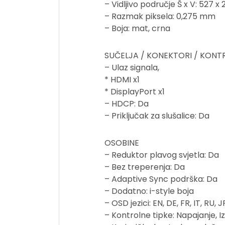
– Vidljivo područje Š x V: 527 x 
– Razmak piksela: 0,275 mm
– Boja: mat, crna
SUČELJA / KONEKTORI / KONT
– Ulaz signala,
* HDMI x1
* DisplayPort x1
– HDCP: Da
– Priključak za slušalice: Da
OSOBINE
– Reduktor plavog svjetla: Da
– Bez treperenja: Da
– Adaptive Sync podrška: Da
– Dodatno: i-style boja
– OSD jezici: EN, DE, FR, IT, RU, J
– Kontrolne tipke: Napajanje, Iz