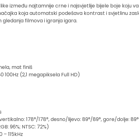
ike između najtamnije crne i najsvjetlije bijele boje koju v
ačajka koja automatski podešava kontrast i svjetlinu zasl
 gledanja filmova i igranja igara.
ela, mat finiš
080 100Hz (2,1 megapiksela Full HD)
s
ertikalno: 178°/178°, desno/lijevo: 89°/89°, gore/dolje: 89
sRGB: 96%; NTSC: 72%)
0 – 115kHz