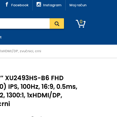
Facebook
Instagram
Moj račun
0
t
xHDMI/DP, zvučnici, crni
4″ XU2493HS-B6 FHD
) IPS, 100Hz, 16:9, 0.5ms,
, 1300:1, 1xHDMI/DP,
crni