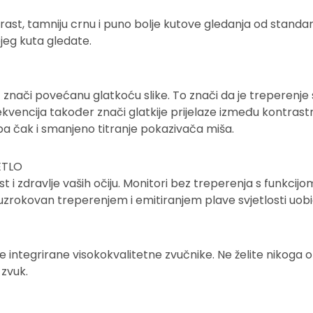
trast, tamniju crnu i puno bolje kutove gledanja od standa
ojeg kuta gledate.
 znači povećanu glatkoću slike. To znači da je treperenje 
vencija također znači glatkije prijelaze između kontrastni
 pa čak i smanjeno titranje pokazivača miša.
ETLO
 i zdravlje vaših očiju. Monitori bez treperenja s funkcij
zrokovan treperenjem i emitiranjem plave svjetlosti uobi
ite integrirane visokokvalitetne zvučnike. Ne želite nikoga o
 zvuk.