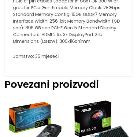
PCIe 8-pin cables (adapter in box) OR 300 W or
greater PCIe Gen 5 cable Memory Clock: 28Gbps
Standard Memory Config: 16GB GDDR7 Memory
Interface Width: 256-bit Memory Bandwidth (GB
sec): 896 GB sec PCI-E Gen 5 Standard Display
Connectors: HDMI 2.1b, 3x DisplayPort 2.1b
Dimensions (LxHxW): 300x116x41mm
Jamstvo: 36 mjeseci
Povezani proizvodi