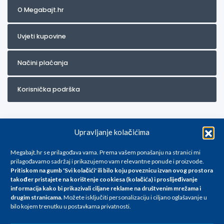
O Megabajt.hr
Uvjeti kupovine
Načini plaćanja
Korisnička podrška
Upravljanje kolačićima
Megabajt.hr se prilagođava vama. Prema vašem ponašanju na stranici mi
prilagođavamo sadržaj i prikazujemo vam relevantne ponude i proizvode.
Pritiskom na gumb 'Svi kolačići' ili bilo koju poveznicu izvan ovog prostora
Za artikle kojih trenutno nema u ponudi obratite nam se na
također pristajete na korištenje cookiesa (kolačića) i proslijeđivanje
info@megabajt.hr. Sve cijene su informativnog karaktera i podložne su
informacija kako bi prikazivali ciljane reklame na
društvenim mrežama i
promjenama, a
drugim stranicama
.
Možete isključiti personalizaciju i ciljano oglašavanje u
iskazane su za avansno plaćanje(gotovina) u Eurima i uključuju PDV. Sve
bilo kojem trenutku u postavkama privatnosti.
cijene su iskazane isključivo za kupovinu putem webshop-a i mogu
se razlikovati od cijena u našim poslovnicama. Trudimo se dati što bolji