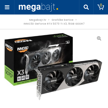
0
Megabajt.hr
Grafičke kartice
INNO3D GeForce RTX 5070 TI X3, 16GB GDDR7