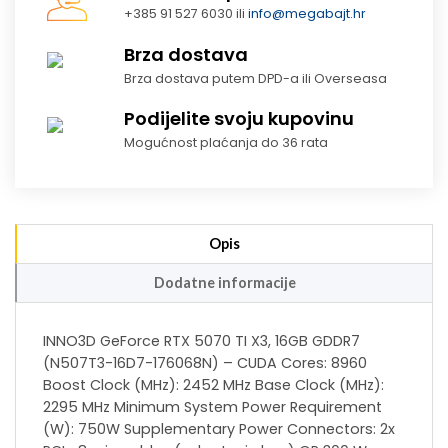
+385 91 527 6030 ili
info@megabajt.hr
Brza dostava
Brza dostava putem DPD-a ili Overseasa
Podijelite svoju kupovinu
Mogućnost plaćanja do 36 rata
Opis
Dodatne informacije
INNO3D GeForce RTX 5070 TI X3, 16GB GDDR7
(N507T3-16D7-176068N) – CUDA Cores: 8960
Boost Clock (MHz): 2452 MHz Base Clock (MHz):
2295 MHz Minimum System Power Requirement
(W): 750W Supplementary Power Connectors: 2x