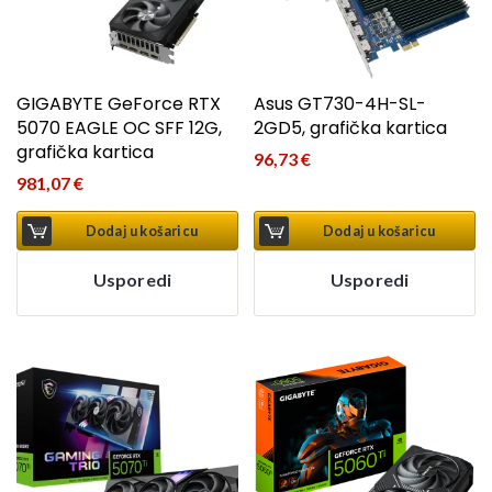
GIGABYTE GeForce RTX
Asus GT730-4H-SL-
5070 EAGLE OC SFF 12G,
2GD5, grafička kartica
grafička kartica
96,73
€
981,07
€
Dodaj u košaricu
Dodaj u košaricu
Usporedi
Usporedi