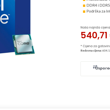
DDR4 i DDR5
Podrška za In
Naša najniža cijena
540,71
* Cijena za gotovin
Redovna cijena:
604.1
Uspore