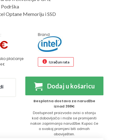
 Podrška
tel Optane Memoriju i SSD
Brand
:
€
sko plaćanje
Izračun rata
4 €
Dodaj u košaricu
di
Besplatna dostava za narudžbe
iznad 398€
Dostupnost proizvoda ovisi o stanju
kod dobavljača i može se promijeniti
nakon zaprimanja narudžbe. Kupac će
o svakoj promjeni biti odmah
obaviješten.