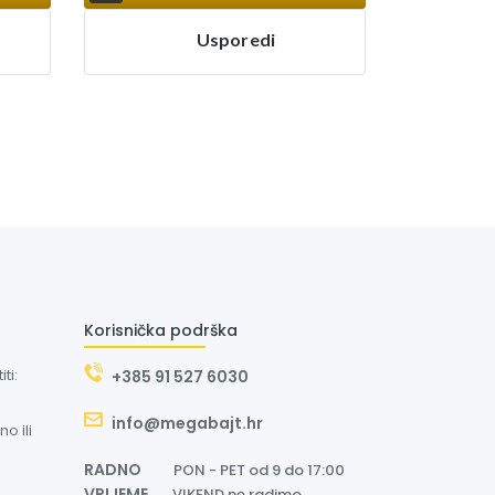
Usporedi
Korisnička podrška
ti:
+385 91 527 6030
info@megabajt.hr
o ili
RADNO
PON - PET od 9 do 17:00
VRIJEME
VIKEND ne radimo