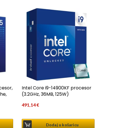
cesor,
Intel Core i9-14900KF procesor
he,
(3.2GHz, 36MB, 125W)
491,14
€
Dodaj u košaricu