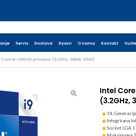
earch for:
ćanje
Servis
Dostava
Dyson
O nama
Kontakt
Outle
l Core i9-14900K procesor (3.2GHz, 36MB, 125W)
Intel Cor
(3.2GHz, 
14. Generacij
Integrirana 
Socket LGA 17
Maksimalna T