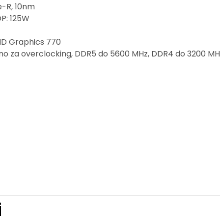
e-R, 10nm
DP: 125W
 UHD Graphics 770
ano za overclocking, DDR5 do 5600 MHz, DDR4 do 3200 MHz
i