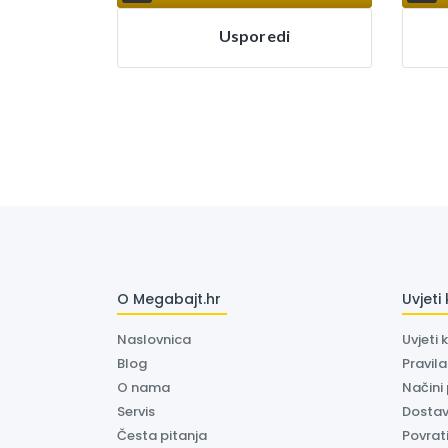
Usporedi
O Megabajt.hr
Uvjeti
Naslovnica
Uvjeti 
Blog
Pravil
O nama
Načini
Servis
Dosta
Česta pitanja
Povrati