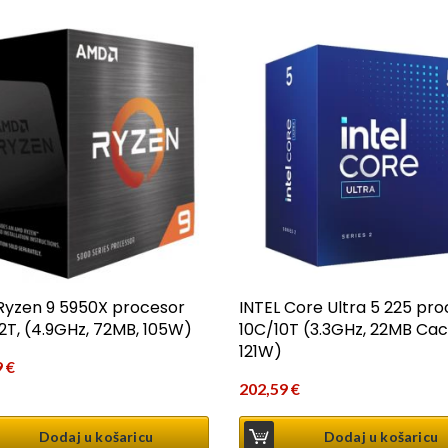
yzen 9 5950X procesor
INTEL Core Ultra 5 225 pro
2T, (4.9GHz, 72MB, 105W)
10C/10T (3.3GHz, 22MB Cac
121W)
9
€
202,59
€
Dodaj u košaricu
Dodaj u košaricu