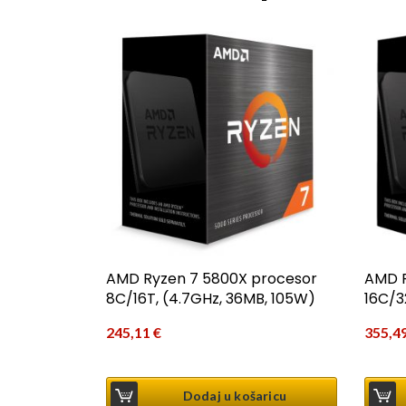
AMD Ryzen 7 5800X procesor
AMD R
8C/16T, (4.7GHz, 36MB, 105W)
16C/3
245,11
€
355,4
Dodaj u košaricu