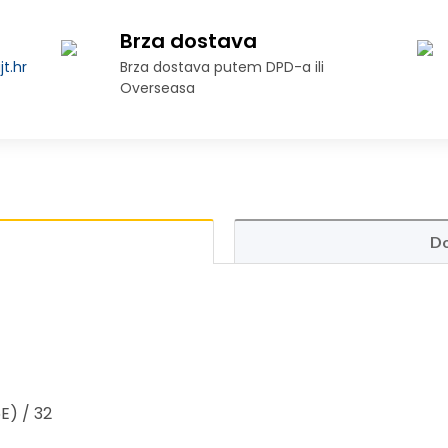
Brza dostava
t.hr
Brza dostava putem DPD-a ili
Overseasa
Do
E) / 32