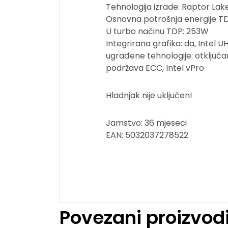
Tehnologija izrade: Raptor Lak
Osnovna potrošnja energije T
U turbo načinu TDP: 253W
Integrirana grafika: da, Intel
ugrađene tehnologije: otključ
podržava ECC, Intel vPro
Hladnjak nije uključen!
Jamstvo: 36 mjeseci
EAN: 5032037278522
Povezani proizvod