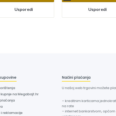
Usporedi
Usporedi
 kupovine
Načini plaćanja
korištenja
U našoj web trgovini možete plati
a kupnje na Megabajt.hr
 plaćanja
– kreditnim karticama jednokratn
na rate
va
– internet bankarstvom, općom
 i reklamacije