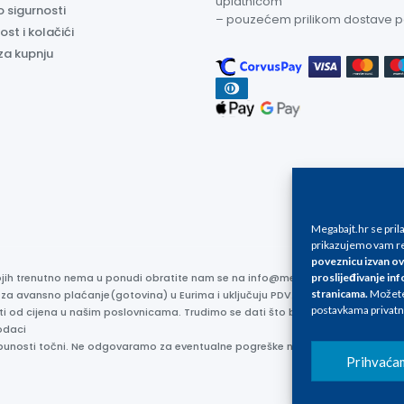
uplatnicom
o sigurnosti
– pouzećem prilikom dostave 
ost i kolačići
za kupnju
Megabajt.hr se pri
prikazujemo vam re
poveznicu izvan ov
kojih trenutno nema u ponudi obratite nam se na info@megabajt.hr. Sve cijen
proslijeđivanje inf
stranicama
.
Možete 
 za avansno plaćanje(gotovina) u Eurima i uključuju PDV. Sve cijene su iskaz
postavkama privatn
ti od cijena u našim poslovnicama. Trudimo se dati što bolji i točniji opis i s
odaci
otpunosti točni. Ne odgovaramo za eventualne pogreške nastale u opisu proizv
Prihvaća