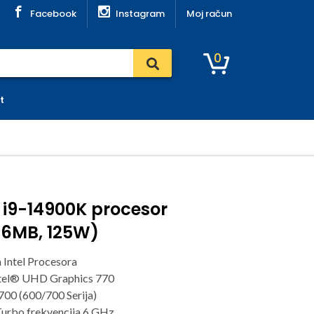
Facebook
Instagram
Moj račun
0
t
e i9-14900K procesor
36MB, 125W)
a Intel Procesora
Intel® UHD Graphics 770
00 (600/700 Serija)
urbo frekvencija 6 GHz