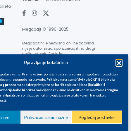
paketa
Megabajt © 1996-2025
Megabajt.hr je neovisna on line trgovina i
nije je autorizirao, sponzorirao ili na drugi
način odobrio Apple Inc.
Upravljanje kolačićima
lagođava vama. Prema vašem ponašanju na stranici mi prilagođavamo sadržaj i
levantne ponude i proizvode.
Pritiskom na gumb 'Svi kolačići' ili bilo koju
og prostora također pristajete na korištenje cookiesa (kolačića) i
e su informativnog karaktera i podložne su promjenama, a
ormacija kako bi prikazivali ciljane reklame na
društvenim mrežama i drugim
isključiti personalizaciju i ciljano oglašavanje u bilo kojem trenutku u
ane isključivo za kupovinu putem webshop-a i mogu
osti.
liku. Unatoč tome, ne možemo garantirati da su svi
oda, greške prilikom štampanja te promjene cijena.
m sve
Prihvaćam samo nužne
Pogledaj postavke