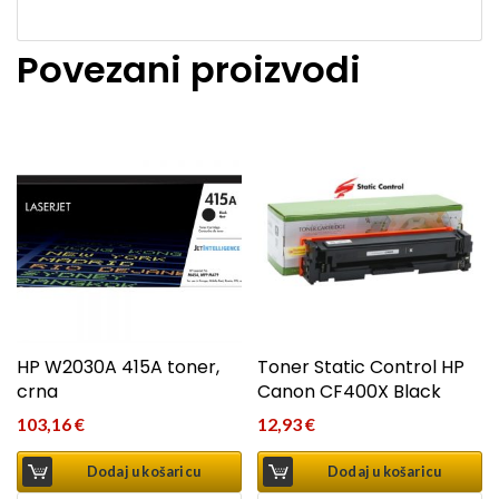
Povezani proizvodi
HP W2030A 415A toner,
Toner Static Control HP
crna
Canon CF400X Black
103,16
€
12,93
€
Dodaj u košaricu
Dodaj u košaricu