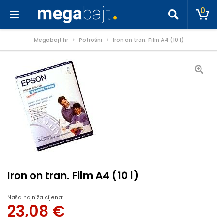
0
Megabajt.hr
Potrošni
Iron on tran. Film A4 (10 l)
Iron on tran. Film A4 (10 l)
Naša najniža cijena:
23,08
€