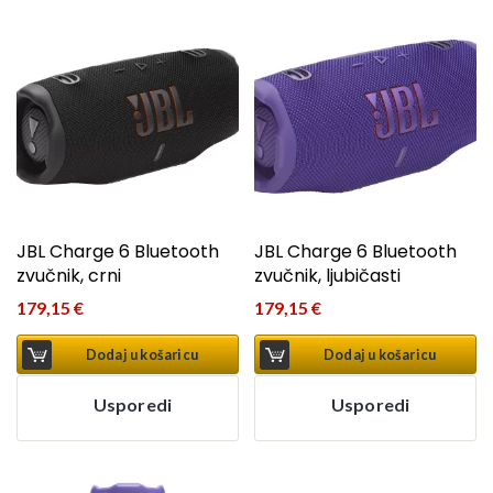
JBL Charge 6 Bluetooth
JBL Charge 6 Bluetooth
zvučnik, crni
zvučnik, ljubičasti
179,15
€
179,15
€
Dodaj u košaricu
Dodaj u košaricu
Usporedi
Usporedi