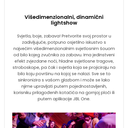
Višedimenzionalni, dinamični
lightshow
Svjetla, boje, zabava! Pretvorite svoj prostor u
zadivljujuće, potpuno osjetilno iskustvo s
najvećim višedimenzionalnim svjetlosnim šouom
od bilo kojeg zvučnika za zabavu. Ima jedinstveni
efekt zvjezdane noći, hladne svjetlosne tragove,
stroboskope, pa čak i svjetla koja se projiciraju na
bilo koju površinu na kojoj se nalazi. Sve se to
sinkronizira s vašom glazbom i može se lako
njime upravljati putem pojednostavljenih,
korisniku prilagođenih kotačića na gornjoj ploči ili
putem aplikacije JBL One.