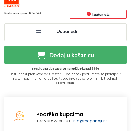
Redovna cijena:
1067.54 €
Izračun rata
Usporedi
Dodaj u košaricu
Besplatna dostava za narudžbe iznad 398€
Dostupnost proizvoda ovisi o stanju kod dobavljača i može se promijeniti
nakon zaprimanja narudžbe. Kupac će o svakoj promjeni biti odmah
obaviješten.
Podrška kupcima
+385 91 527 6030 ili
info@megabajt.hr