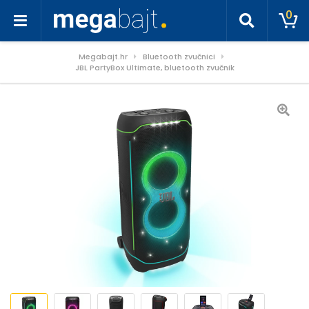
0
Megabajt.hr
Bluetooth zvučnici
JBL PartyBox Ultimate, bluetooth zvučnik