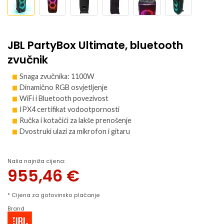
JBL PartyBox Ultimate, bluetooth
zvučnik
Snaga zvučnika: 1100W
Dinamično RGB osvjetljenje
WiFi i Bluetooth povezivost
IPX4 certifikat vodootpornosti
Ručka i kotačići za lakše prenošenje
Dvostruki ulazi za mikrofon i gitaru
Naša najniža cijena:
955,46
€
* Cijena za gotovinsko plaćanje
Brand