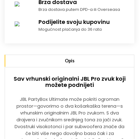
Brza dostava
Brza dostava putem DPD-a ili Overseasa
Podijelite svoju kupovinu
Mogućnost plaćanja do 36 rata
Opis
Sav vrhunski originalni JBL Pro zvuk koji
možete podnijeti
JBL PartyBox Ultimate može pokriti ogroman
prostor—govorimo o dva košarkaška terena—s
vrhunskim originalnim JBL Pro zvukom. S dva
drajvera i zvučnikom srednjeg tona za jači zvuk.
Dvostruki visokotonci i par subwoofera znače da
će biti više nego dovoljno basa čak i za