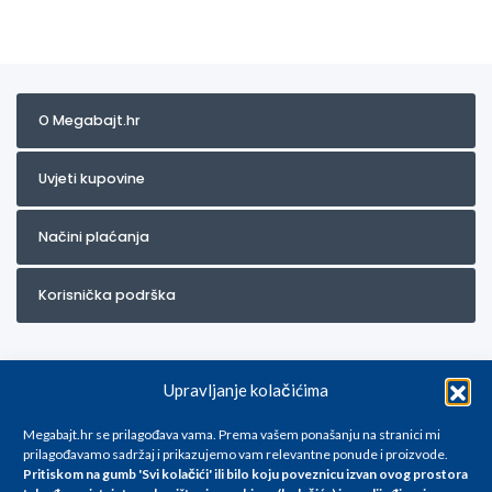
O Megabajt.hr
Uvjeti kupovine
Načini plaćanja
Korisnička podrška
Upravljanje kolačićima
Megabajt.hr se prilagođava vama. Prema vašem ponašanju na stranici mi
prilagođavamo sadržaj i prikazujemo vam relevantne ponude i proizvode.
Pritiskom na gumb 'Svi kolačići' ili bilo koju poveznicu izvan ovog prostora
Za artikle kojih trenutno nema u ponudi obratite nam se na