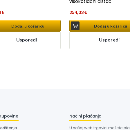
č
visokotlačni čistač
4
€
254,03
€
Dodaj u košaricu
Dodaj u košaricu
Usporedi
Usporedi
 kupovine
Načini plaćanja
korištenja
U našoj web trgovini možete plati