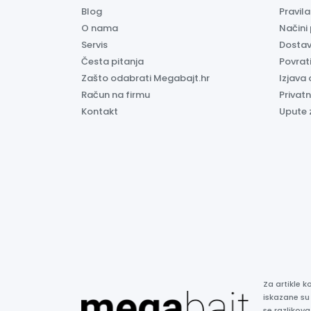
Blog
Pravil
O nama
Načini
Servis
Dosta
Česta pitanja
Povrati
Zašto odabrati Megabajt.hr
Izjava 
Račun na firmu
Privatn
Kontakt
Upute 
Za artikle 
iskazane su
se razlikova