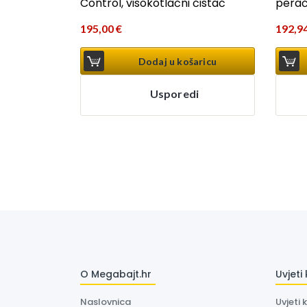
Control, visokotlačni čistač
pera
195,00
€
192,9
Dodaj u košaricu
Usporedi
O Megabajt.hr
Uvjeti
Naslovnica
Uvjeti 