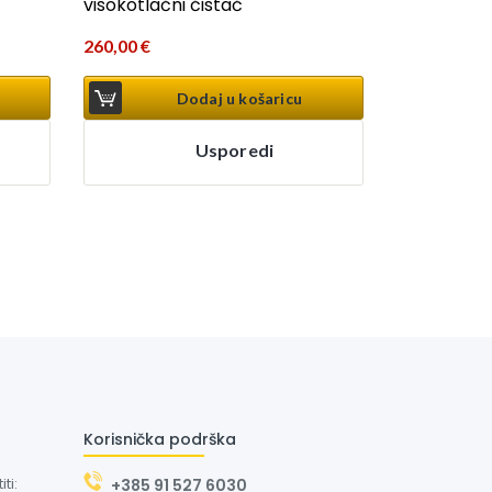
visokotlačni čistač
260,00
€
Dodaj u košaricu
Usporedi
Korisnička podrška
ti:
+385 91 527 6030