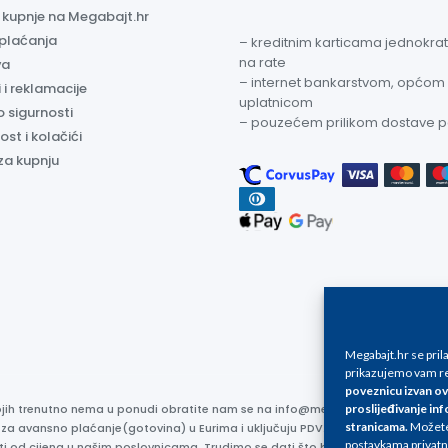
a kupnje na Megabajt.hr
 plaćanja
– kreditnim karticama jednokratn
na rate
va
– internet bankarstvom, općom
 i reklamacije
uplatnicom
o sigurnosti
– pouzećem prilikom dostave 
ost i kolačići
za kupnju
Megabajt.hr se pri
prikazujemo vam re
poveznicu izvan ov
kojih trenutno nema u ponudi obratite nam se na info@megabajt.hr. Sve cijen
proslijeđivanje inf
stranicama
.
Možete 
 za avansno plaćanje(gotovina) u Eurima i uključuju PDV. Sve cijene su iskaz
postavkama privatn
ti od cijena u našim poslovnicama. Trudimo se dati što bolji i točniji opis i s