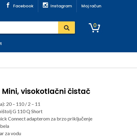
Facebook
Instagram
Moj račun
0
t
Mini, visokotlačni čistač
): 20 – 110 / 2 – 11
pištolj G 110 Q Short
ick Connect adapterom za brzo priključenje
bela
tar za vodu