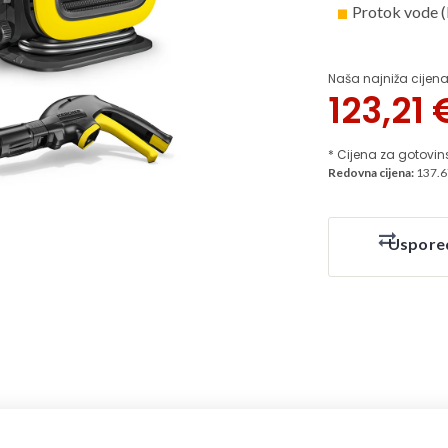
Protok vode (l
Naša najniža cijena
123,21
* Cijena za gotovin
Redovna cijena:
137.6
Uspore