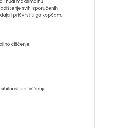
a i nudi maksimalnu
ladištenje svih isporučenih
đaja i pričvrstiti ga kopčom.
ilno čišćenje.
bilnost pri čišćenju.