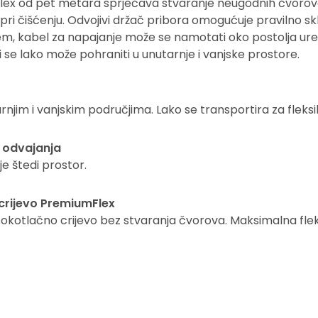
lex
od pet metara sprječava stvaranje neugodnih čvorov
a pri čišćenju. Odvojivi držač pribora omogućuje pravilno sk
jem, kabel za napajanje može se namotati oko postolja ure
i se lako može pohraniti u unutarnje i vanjske prostore.
njim i vanjskim područjima. Lako se transportira za fleksib
 odvajanja
e štedi prostor.
crijevo PremiumFlex
okotlačno crijevo bez stvaranja čvorova. Maksimalna fleksi