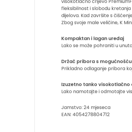
visokotlačno crijevo
PremiumF
fleksibilnost i slobodu kretanj
dijelova. Kad završite s čišćen
Zbog svoje male veličine, K Min
Kompaktan i lagan uređaj
Lako se može pohraniti u unutar
Držač pribora s mogućnošću
Prikladno odlaganje pribora koj
Izuzetno tanko visokotlačno 
Lako namotajte i odmotajte vis
Jamstvo: 24 mjeseca
EAN: 4054278804712