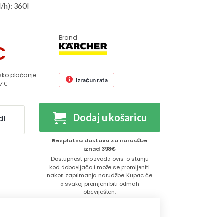
/h): 360l
Brand
:
€
sko plaćanje
Izračun rata
7 €
Dodaj u košaricu
di
Besplatna dostava za narudžbe
iznad 398€
Dostupnost proizvoda ovisi o stanju
kod dobavljača i može se promijeniti
nakon zaprimanja narudžbe. Kupac će
o svakoj promjeni biti odmah
obaviješten.