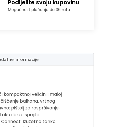
Podijelite svoju kupovinu
Mogućnost plaćanja do 36 rata
datne informacije
i kompaktnoj veličini i maloj
to čišćenje balkona, vrtnog
no: pištolj za raspršivanje,
Lako i brzo spojite
k Connect
. Izuzetno tanko