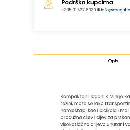
Podrška kupcima
+385 91 527 6030 ili
info@megabaj
Opis
Kompaktan i lagan: K Mini je Kä
težini, može se lako transportir
namještaja, kao i bicikala i ma
produžna cijev i cijev za prska
visokotlačno crijevo unutar i 