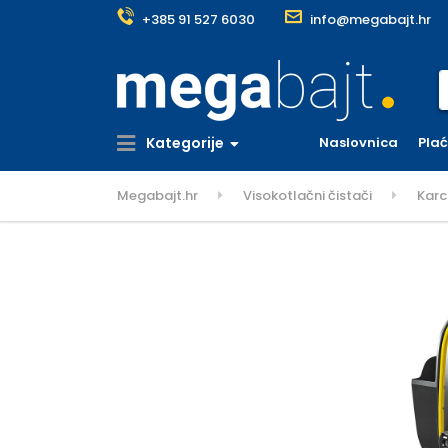
+385 91 527 6030
info@megabajt.hr
S
Kategorije
Naslovnica
Pla
Megabajt.hr
Visokotlačni čistači
Karc