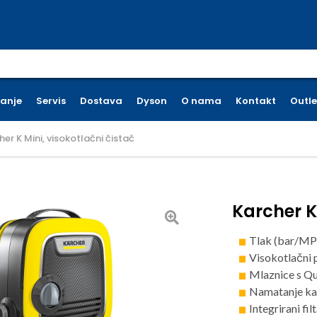
earch for:
ćanje
Servis
Dostava
Dyson
O nama
Kontakt
Outle
her K Mini, visokotlačni čistač
Karcher K 
Tlak (bar/MPa
Visokotlačni 
Mlaznice s Qu
Namatanje ka
Integrirani fil