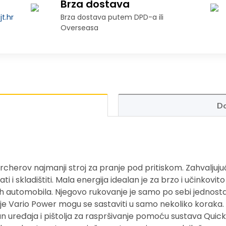
Brza dostava
t.hr
Brza dostava putem DPD-a ili
Overseasa
Do
rcherov najmanji stroj za pranje pod pritiskom. Zahvaljujuć
ati i skladištiti. Mala energija idealan je za brzo i učinkovi
lih automobila. Njegovo rukovanje je samo po sebi jednostav
nje Vario Power mogu se sastaviti u samo nekoliko koraka. 
van uređaja i pištolja za raspršivanje pomoću sustava
Quic