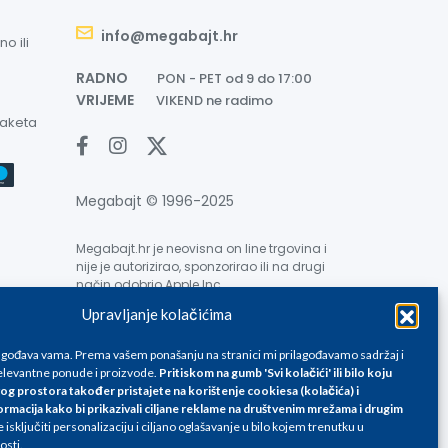
info@megabajt.hr
o ili
RADNO
PON - PET od 9 do 17:00
VRIJEME
VIKEND ne radimo
paketa
Megabajt © 1996-2025
Megabajt.hr je neovisna on line trgovina i
nije je autorizirao, sponzorirao ili na drugi
način odobrio Apple Inc.
Upravljanje kolačićima
lagođava vama. Prema vašem ponašanju na stranici mi prilagođavamo sadržaj i
levantne ponude i proizvode.
Pritiskom na gumb 'Svi kolačići' ili bilo koju
og prostora također pristajete na korištenje cookiesa (kolačića) i
e su informativnog karaktera i podložne su promjenama, a
ormacija kako bi prikazivali ciljane reklame na
društvenim mrežama i drugim
isključiti personalizaciju i ciljano oglašavanje u bilo kojem trenutku u
ane isključivo za kupovinu putem webshop-a i mogu
osti.
liku. Unatoč tome, ne možemo garantirati da su svi