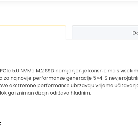
Do
e 5.0 NVMe M.2 SSD namijenjen je korisnicima s visokim z
 za najnovije performanse generacije 5×4. S nevjerojatni
egove ekstremne performanse ubrzavaju vrijeme učitavanja i
 dok ga izniman dizajn održava hladnim.
: