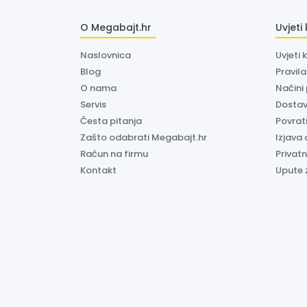
O Megabajt.hr
Uvjeti
Naslovnica
Uvjeti 
Blog
Pravil
O nama
Načini
Servis
Dosta
Česta pitanja
Povrati
Zašto odabrati Megabajt.hr
Izjava 
Račun na firmu
Privatn
Kontakt
Upute 