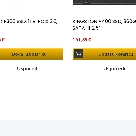
t P300 SSD, 1TB, PCIe 3.0,
KINGSTON A400 SSD, 960G
SATA III, 2.5”
5
€
161,39
€
Dodaj u košaricu
Dodaj u košaricu
Usporedi
Usporedi