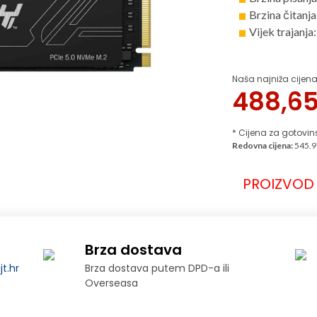
Brzina čitanj
Vijek trajanj
Naša najniža cijena
488,6
* Cijena za gotovin
Redovna cijena:
545.9
PROIZVOD 
Brza dostava
t.hr
Brza dostava putem DPD-a ili
Overseasa