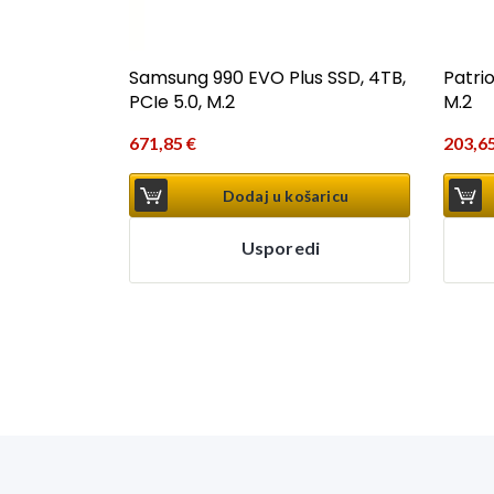
Samsung 990 EVO Plus SSD, 4TB,
Patrio
PCIe 5.0, M.2
M.2
671,85
€
203,6
Dodaj u košaricu
Usporedi