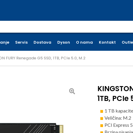
earch for:
ćanje
Servis
Dostava
Dyson
O nama
Kontakt
Outle
N FURY Renegade G5 SSD, 1TB, PCIe 5.0, M.2
KINGSTON
1TB, PCIe 
1 TB kapacit
Veličina: M.2
PCI Express 5
Brzina pisanj