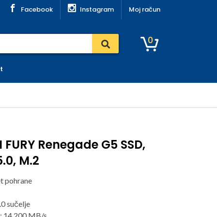
Facebook
Instagram
Moj račun
0
t
 FURY Renegade G5 SSD,
5.0, M.2
et pohrane
.0 sučelje
a: 14 200 MB/s