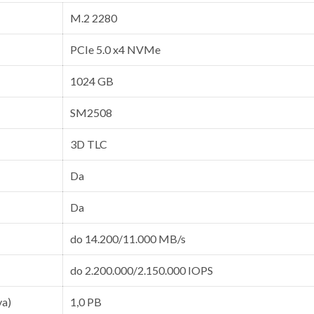
M.2 2280
PCIe 5.0 x4 NVMe
1024 GB
SM2508
3D TLC
Da
Da
do 14.200/11.000 MB/s
do 2.200.000/2.150.000 IOPS
va)
1,0 PB