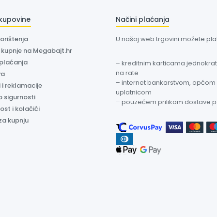
 kupovine
Načini plaćanja
korištenja
U našoj web trgovini možete plati
a kupnje na Megabajt.hr
 plaćanja
– kreditnim karticama jednokratn
na rate
va
– internet bankarstvom, općom
 i reklamacije
uplatnicom
o sigurnosti
– pouzećem prilikom dostave 
ost i kolačići
za kupnju