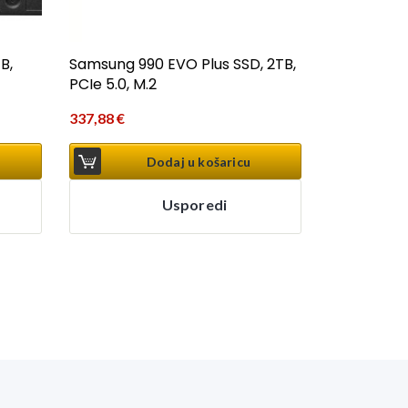
B,
Samsung 990 EVO Plus SSD, 2TB,
PCIe 5.0, M.2
337,88
€
Dodaj u košaricu
Usporedi