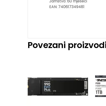
Jamstvo: 60 mjeseci
EAN: 740617349481
Povezani proizvod