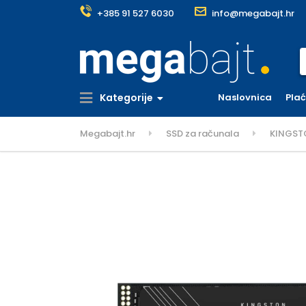
+385 91 527 6030
info@megabajt.hr
S
Kategorije
Naslovnica
Pla
Megabajt.hr
SSD za računala
KINGSTO