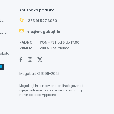
Korisnička podrška
ti:
+385 91 527 6030
info@megabajt.hr
o ili
RADNO
PON - PET od 9 do 17:00
VRIJEME
VIKEND ne radimo
paketa
Megabajt © 1996-2025
Megabajt.hr je neovisna on line trgovina i
nije je autorizirao, sponzorirao ili na drugi
način odobrio Apple Inc.