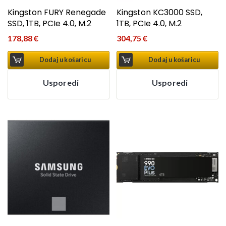
Kingston FURY Renegade
Kingston KC3000 SSD,
SSD, 1TB, PCIe 4.0, M.2
1TB, PCIe 4.0, M.2
178,88
€
304,75
€
Dodaj u košaricu
Dodaj u košaricu
Usporedi
Usporedi