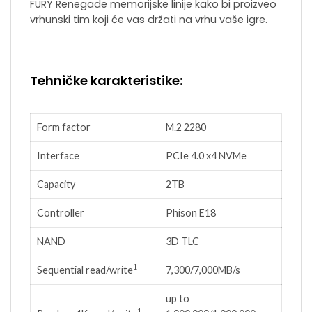
FURY Renegade memorijske linije kako bi proizveo
vrhunski tim koji će vas držati na vrhu vaše igre.
Tehničke karakteristike:
Form factor
M.2 2280
Interface
PCIe 4.0 x4 NVMe
Capacity
2TB
Controller
Phison E18
NAND
3D TLC
1
Sequential read/write
7,300/7,000MB/s
up to
1