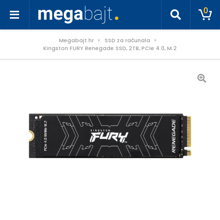
0
Megabajt.hr
SSD za računala
Kingston FURY Renegade SSD, 2TB, PCIe 4.0, M.2