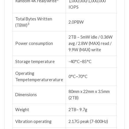
Random 4K read/write
1,000,000/1,000,000
IOPS
Total Bytes Written
2.0PBW
3
(TBW)
2TB – 5mW idle / 0.36W
Power consumption
avg / 2.8W (MAX) read /
9.9W (MAX) write
Storage temperature
-40°C~85°C
Operating
0°C~70°C
Tempetemperaturerature
80mm x 22mm x 3.5mm
Dimensions
(2TB)
Weight
2TB– 9.7g
Vibration operating
2.17G peak (7-800Hz)