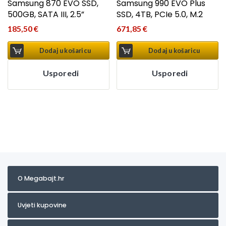
Samsung 870 EVO SSD,
Samsung 990 EVO Plus
500GB, SATA III, 2.5”
SSD, 4TB, PCIe 5.0, M.2
185,50
€
671,85
€
Dodaj u košaricu
Dodaj u košaricu
Usporedi
Usporedi
O Megabajt.hr
Uvjeti kupovine