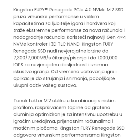
Kingston FURY™ Renegade PCIe 4.0 NVMe M.2 SSD
pruža vrhunske performanse u velikim
kapacitetima za ljubitelje igara i hardvera koji
traže ekstremne performanse za nova računala i
nadogradnje računala. Koristeći najnoviji Gen 4×4
NVMe kontroler i 3D TLC NAND, Kingston FURY
Renegade SSD nudi nevjerojatne brzine do
7,300/7,000MB/s čitanja/pisanja i do 1,000,000
IOPS za nevjerojatnu dosljednost i iznimno
iskustvo igranja. Od vremena učitavanja igre i
aplikacije do strujanja i snimanja, poboljšajte
ukupni odziv vašeg sustava.
Tanak faktor M.2 oblika u kombinaciji s niskim
profilom, raspršivačem topline od grafena
aluminija optimiziran je za intenzivnu upotrebu u
igraćim uređajima, prijenosnim računalima i
matičnim pločama. Kingston FURY Renegade SSD
odgovara vrhunskim performansama Kingston