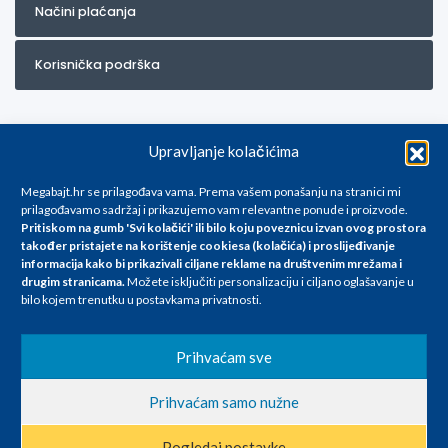
Načini plaćanja
Korisnička podrška
Upravljanje kolačićima
Megabajt.hr se prilagođava vama. Prema vašem ponašanju na stranici mi
prilagođavamo sadržaj i prikazujemo vam relevantne ponude i proizvode.
Pritiskom na gumb 'Svi kolačići' ili bilo koju poveznicu izvan ovog prostora
Za artikle kojih trenutno nema u ponudi obratite nam se na
također pristajete na korištenje cookiesa (kolačića) i proslijeđivanje
info@megabajt.hr. Sve cijene su informativnog karaktera i podložne su
informacija kako bi prikazivali ciljane reklame na
društvenim mrežama i
promjenama, a
drugim stranicama
.
Možete isključiti personalizaciju i ciljano oglašavanje u
iskazane su za avansno plaćanje(gotovina) u Eurima i uključuju PDV. Sve
bilo kojem trenutku u postavkama privatnosti.
cijene su iskazane isključivo za kupovinu putem webshop-a i mogu
se razlikovati od cijena u našim poslovnicama. Trudimo se dati što bolji
i točniji opis i sliku. Unatoč tome, ne možemo garantirati da su svi
Prihvaćam sve
navedeni podaci
i slike u potpunosti točni. Ne odgovaramo za eventualne pogreške
Prihvaćam samo nužne
nastale u opisu proizvoda, greške prilikom štampanja te promjene
cijena.
Pogledaj postavke