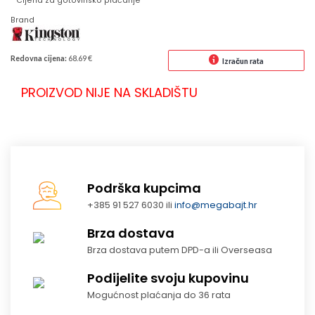
* Cijena za gotovinsko plaćanje
Brand
Redovna cijena:
68.69 €
Izračun rata
PROIZVOD NIJE NA SKLADIŠTU
Podrška kupcima
+385 91 527 6030 ili
info@megabajt.hr
Brza dostava
Brza dostava putem DPD-a ili Overseasa
Podijelite svoju kupovinu
Mogućnost plaćanja do 36 rata