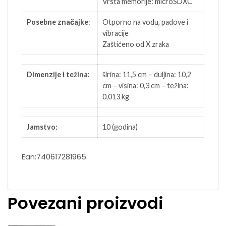
Vrsta memorije: microSDXC
Posebne značajke
:
Otporno na vodu, padove i
vibracije
Zaštićeno od X zraka
Dimenzije i težina:
širina: 11,5 cm – duljina: 10,2
cm – visina: 0,3 cm – težina:
0,013 kg
Jamstvo:
10 (godina)
Ean:740617281965
Povezani proizvodi