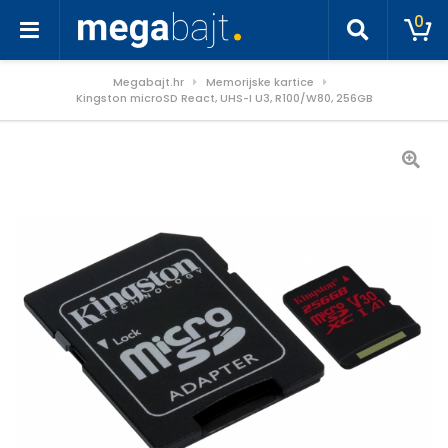
0
Megabajt.hr
Memorijske kartice
Kingston microSD React, UHS-I U3, R100/W80, 256GB