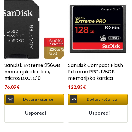
SanDisk Extreme 256GB
SanDisk Compact Flash
memorijska kartica,
Extreme PRO, 128GB,
microSDXC, C10
memorijska kartica
76,09
€
122,83
€
Dodaj u košaricu
Dodaj u košaricu
Usporedi
Usporedi