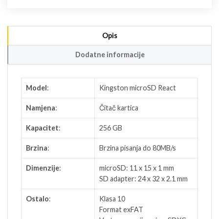
Opis
Dodatne informacije
Model
:
Kingston microSD React
Namjena
:
Čitač kartica
Kapacitet
:
256 GB
Brzina
:
Brzina pisanja do 80MB/s
Dimenzije
:
microSD: 11 x 15 x 1 mm
SD adapter: 24 x 32 x 2.1 mm
Ostalo
:
Klasa 10
Format exFAT