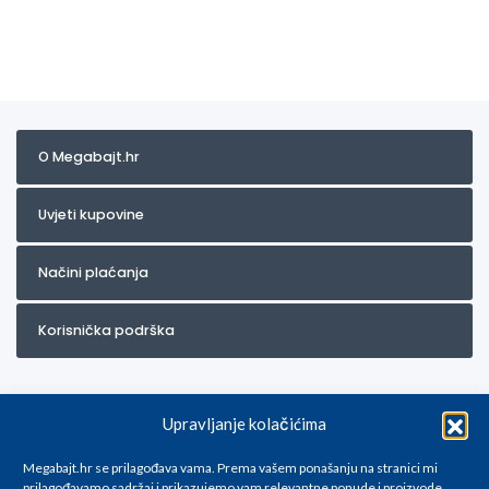
O Megabajt.hr
Uvjeti kupovine
Načini plaćanja
Korisnička podrška
Upravljanje kolačićima
Megabajt.hr se prilagođava vama. Prema vašem ponašanju na stranici mi
prilagođavamo sadržaj i prikazujemo vam relevantne ponude i proizvode.