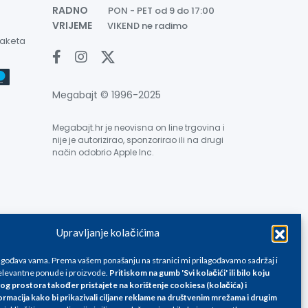
RADNO
PON - PET od 9 do 17:00
VRIJEME
VIKEND ne radimo
paketa
Megabajt © 1996-2025
Megabajt.hr je neovisna on line trgovina i
nije je autorizirao, sponzorirao ili na drugi
način odobrio Apple Inc.
Upravljanje kolačićima
e su informativnog karaktera i podložne su promjenama, a
ane isključivo za kupovinu putem webshop-a i mogu
lagođava vama. Prema vašem ponašanju na stranici mi prilagođavamo sadržaj i
liku. Unatoč tome, ne možemo garantirati da su svi
levantne ponude i proizvode.
Pritiskom na gumb 'Svi kolačići' ili bilo koju
og prostora također pristajete na korištenje cookiesa (kolačića) i
oda, greške prilikom štampanja te promjene cijena.
ormacija kako bi prikazivali ciljane reklame na
društvenim mrežama i drugim