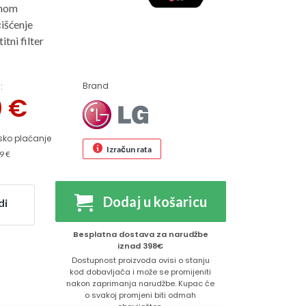
onom
išćenje
itni filter
Brand
:
0
€
sko plaćanje
Izračun rata
9 €
Dodaj u košaricu
di
Besplatna dostava za narudžbe
iznad 398€
Dostupnost proizvoda ovisi o stanju
kod dobavljača i može se promijeniti
nakon zaprimanja narudžbe. Kupac će
o svakoj promjeni biti odmah