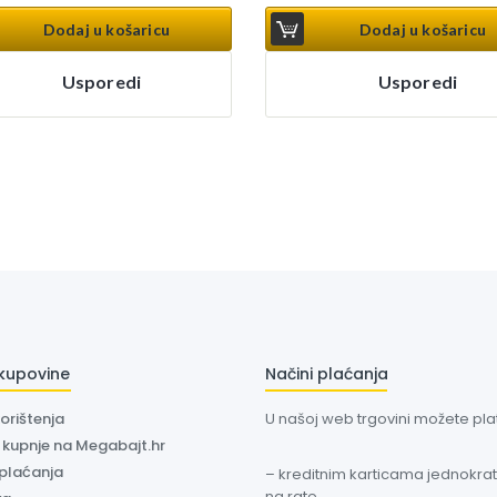
Dodaj u košaricu
Dodaj u košaricu
Usporedi
Usporedi
 kupovine
Načini plaćanja
korištenja
U našoj web trgovini možete plati
a kupnje na Megabajt.hr
 plaćanja
– kreditnim karticama jednokratn
na rate