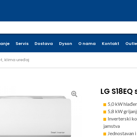
earch for:
ćanje
Servis
Dostava
Dyson
O nama
Kontakt
Outle
t, klima uređaj
LG S18EQ 
5,0 kW hlađen
5,8 kW grijanj
Inverterski k
jamstva
Jednostavan i 