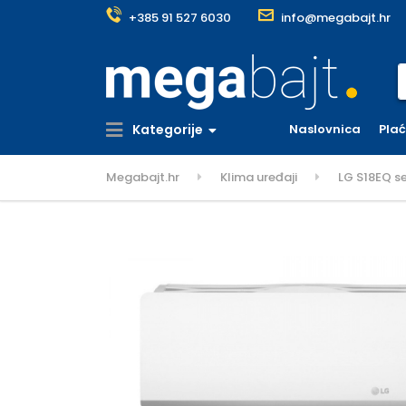
+385 91 527 6030
info@megabajt.hr
S
Kategorije
Naslovnica
Pla
Megabajt.hr
Klima uređaji
LG S18EQ se