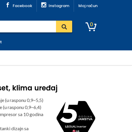
Facebook
Instagram
Moj račun
0
t
set, klima uređaj
je (u rasponu 0,9~5,5)
e (u rasponu 0,9~6,4)
ompresor sa 10 godina
tanki dizajn sa