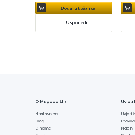
Dodaj u košaricu
Usporedi
O Megabajt.hr
Uvjeti
Naslovnica
Uvjeti 
Blog
Pravil
O nama
Načini