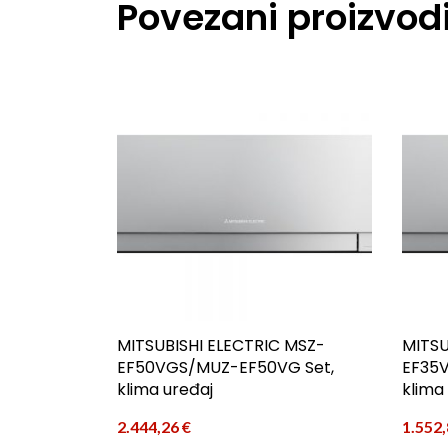
Povezani proizvod
MITSUBISHI ELECTRIC MSZ-
MITSU
EF50VGS/MUZ-EF50VG Set,
EF35
klima uređaj
klima
2.444,26
€
1.552