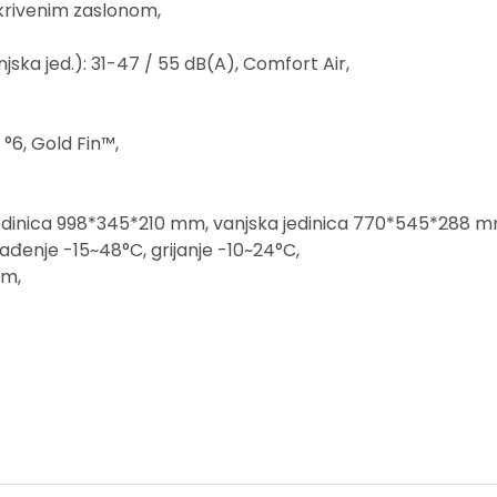
skrivenim zaslonom,
jska jed.): 31-47 / 55 dB(A), Comfort Air,
°6, Gold Fin™,
jedinica 998*345*210 mm, vanjska jedinica 770*545*288 m
đenje -15~48°C, grijanje -10~24°C,
mm,