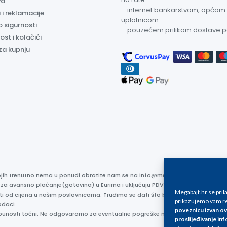
va
– internet bankarstvom, općom
 i reklamacije
uplatnicom
o sigurnosti
– pouzećem prilikom dostave 
ost i kolačići
za kupnju
kojih trenutno nema u ponudi obratite nam se na info@megabajt.hr. Sve cijen
 za avansno plaćanje(gotovina) u Eurima i uključuju PDV. Sve cijene su iskaz
Megabajt.hr se pri
ti od cijena u našim poslovnicama. Trudimo se dati što bolji i točniji opis i s
prikazujemo vam re
odaci
poveznicu izvan ov
otpunosti točni. Ne odgovaramo za eventualne pogreške nastale u opisu proizv
proslijeđivanje inf