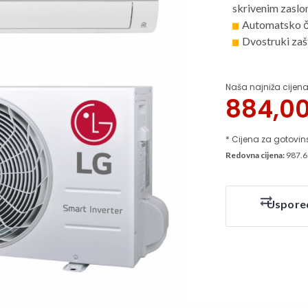
skrivenim zasl
Automatsko č
Dvostruki zašt
Naša najniža cijena
884,0
* Cijena za gotovin
Redovna cijena:
987.6
Uspore