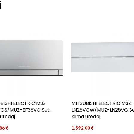
i
BISHI ELECTRIC MSZ-
MITSUBISHI ELECTRIC MSZ-
VGS/MUZ-EF35VG Set,
LN25VGW/MUZ-LN25VG Se
 uređaj
klima uređaj
,86
€
1.592,00
€