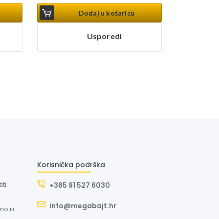
Dodaj u košaricu
Usporedi
Korisnička podrška
ti:
+385 91 527 6030
info@megabajt.hr
o ili