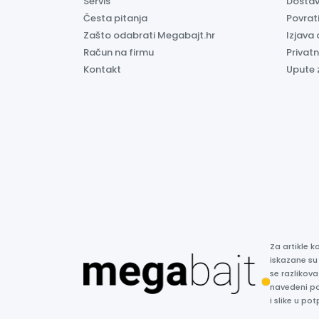
Servis
Dosta
Česta pitanja
Povrati
Zašto odabrati Megabajt.hr
Izjava 
Račun na firmu
Privatn
Kontakt
Upute 
Za artikle 
iskazane su
se razlikova
navedeni p
i slike u p