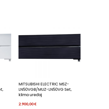
MITSUBISHI ELECTRIC MSZ-
t,
LN50VGB/MUZ-LN50VG Set,
klima uređaj
2.900,00
€