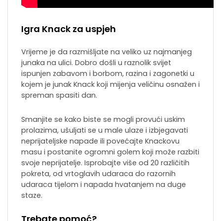
Igra Knack za uspjeh
Vrijeme je da razmišljate na veliko uz najmanjeg
junaka na ulici. Dobro došli u raznolik svijet
ispunjen zabavom i borbom, razina i zagonetki u
kojem je junak Knack koji mijenja veličinu osnažen i
spreman spasiti dan.
Smanjite se kako biste se mogli provući uskim
prolazima, ušuljati se u male ulaze i izbjegavati
neprijateljske napade ili povećajte Knackovu
masu i postanite ogromni golem koji može razbiti
svoje neprijatelje. Isprobajte više od 20 različitih
pokreta, od vrtoglavih udaraca do razornih
udaraca tijelom i napada hvatanjem na duge
staze.
Trebate pomoć?