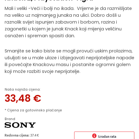
Mali i veliki -Veći i bolji no ikada. Vrijeme je da razmišljate
na veliko uz najmanjeg junaka na ulici. Dobro došli u
raznolik svijet ispunjen zabavom i borbom, razina i
zagonetki u kojem je junak Knack koji mijenja veličinu
osnažen i spreman spasiti dan.
Smanjite se kako biste se mogli provući uskim prolazima,
ušuljati se u male ulaze i izbjegavati neprijateljske napade
ili povećajte Knackovu masu i postanite ogromni golem
koji može razbiti svoje neprijatelje.
Naša najniža cijena:
33,48
€
* Cijena za gotovinsko plaćanje
Brand
Redovna cijena:
37.4 €
Izračun rata