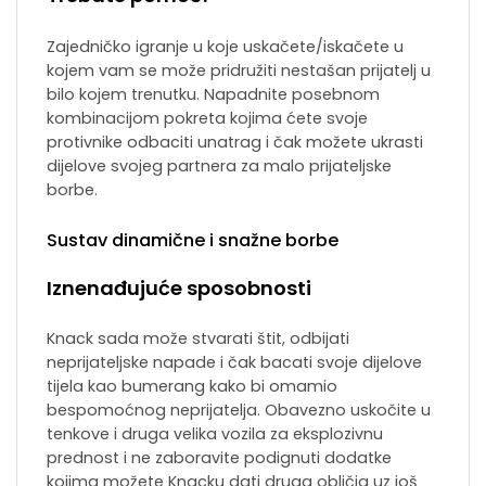
Zajedničko igranje u koje uskačete/iskačete u
kojem vam se može pridružiti nestašan prijatelj u
bilo kojem trenutku. Napadnite posebnom
kombinacijom pokreta kojima ćete svoje
protivnike odbaciti unatrag i čak možete ukrasti
dijelove svojeg partnera za malo prijateljske
borbe.
Sustav dinamične i snažne borbe
Iznenađujuće sposobnosti
Knack sada može stvarati štit, odbijati
neprijateljske napade i čak bacati svoje dijelove
tijela kao bumerang kako bi omamio
bespomoćnog neprijatelja. Obavezno uskočite u
tenkove i druga velika vozila za eksplozivnu
prednost i ne zaboravite podignuti dodatke
kojima možete Knacku dati druga obličja uz još