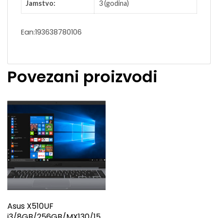
Jamstvo:
3 (godina)
Ean:193638780106
Povezani proizvodi
Asus X510UF
i3/8GB/256GB/MX130/15.