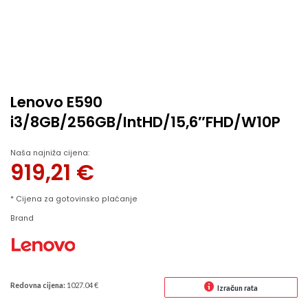
Lenovo E590
i3/8GB/256GB/IntHD/15,6″FHD/W10P
Naša najniža cijena:
919,21
€
* Cijena za gotovinsko plaćanje
Brand
Redovna cijena:
1027.04 €
Izračun rata