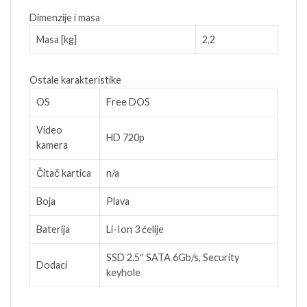
Dimenzije i masa
Masa [kg]
2,2
Ostale karakteristike
OS
Free DOS
Video
HD 720p
kamera
Čitač kartica
n/a
Boja
Plava
Baterija
Li-Ion 3 ćelije
SSD 2.5″ SATA 6Gb/s, Security
Dodaci
keyhole