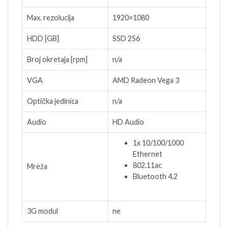
Max. rezolucija
1920×1080
HDD [GB]
SSD 256
Broj okretaja [rpm]
n/a
VGA
AMD Radeon Vega 3
Optička jedinica
n/a
Audio
HD Audio
1x 10/100/1000
Ethernet
802.11ac
Mreža
Bluetooth 4.2
3G modul
ne