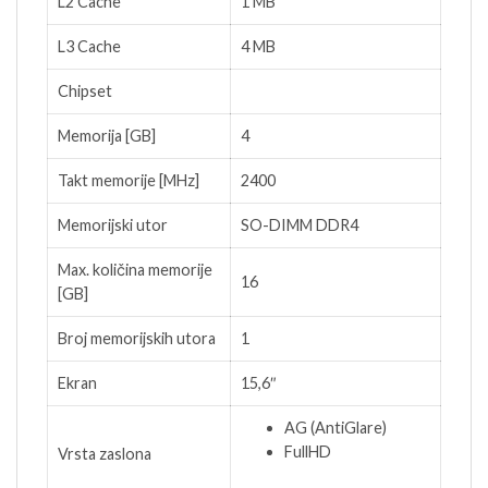
L2 Cache
1 MB
L3 Cache
4 MB
Chipset
Memorija [GB]
4
Takt memorije [MHz]
2400
Memorijski utor
SO-DIMM DDR4
Max. količina memorije
16
[GB]
Broj memorijskih utora
1
Ekran
15,6″
AG (AntiGlare)
FullHD
Vrsta zaslona