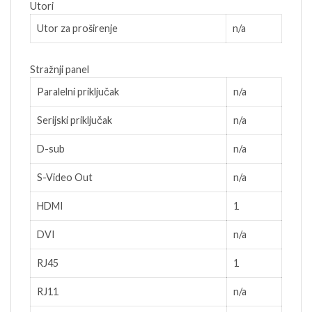
Utori
Utor za proširenje
n/a
Stražnji panel
Paralelni priključak
n/a
Serijski priključak
n/a
D-sub
n/a
S-Video Out
n/a
HDMI
1
DVI
n/a
RJ45
1
RJ11
n/a