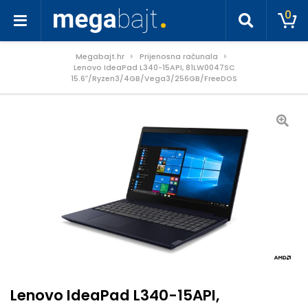
0
Megabajt.hr
Prijenosna računala
Lenovo IdeaPad L340-15API, 81LW0047SC
15.6″/Ryzen3/4GB/Vega3/256GB/FreeDOS
Lenovo IdeaPad L340-15API,