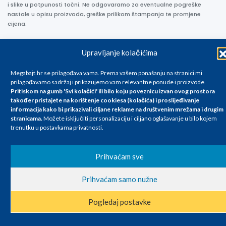
i slike u potpunosti točni. Ne odgovaramo za eventualne pogreške
nastale u opisu proizvoda, greške prilikom štampanja te promjene
cijena.
Upravljanje kolačićima
Megabajt.hr se prilagođava vama. Prema vašem ponašanju na stranici mi
prilagođavamo sadržaj i prikazujemo vam relevantne ponude i proizvode.
Pritiskom na gumb 'Svi kolačići' ili bilo koju poveznicu izvan ovog prostora
također pristajete na korištenje cookiesa (kolačića) i proslijeđivanje
informacija kako bi prikazivali ciljane reklame na
društvenim mrežama i drugim
stranicama
.
Možete isključiti personalizaciju i ciljano oglašavanje u bilo kojem
trenutku u postavkama privatnosti.
Prihvaćam sve
Prihvaćam samo nužne
Pogledaj postavke