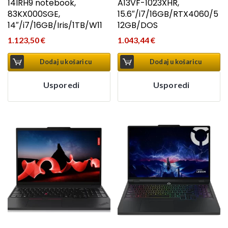
14IRH9 notebook,
A13VF-1023XHR,
83KX000SGE,
15.6″/i7/16GB/RTX4060/5
14″/i7/16GB/Iris/1TB/W11
12GB/DOS
1.123,50
€
1.043,44
€
Dodaj u košaricu
Dodaj u košaricu
Usporedi
Usporedi