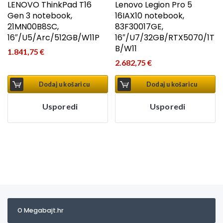
LENOVO ThinkPad T16
Lenovo Legion Pro 5
Gen 3 notebook,
16IAX10 notebook,
21MN00B8SC,
83F30017GE,
16″/U5/Arc/512GB/W11P
16″/U7/32GB/RTX5070/1T
B/W11
1.841,75
€
2.682,75
€
Dodaj u košaricu
Dodaj u košaricu
Usporedi
Usporedi
O Megabajt.hr