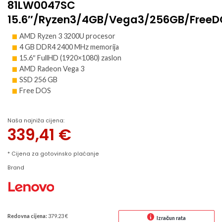
81LW0047SC
15.6″/Ryzen3/4GB/Vega3/256GB/FreeD
AMD Ryzen 3 3200U procesor
4 GB DDR4 2400 MHz memorija
15.6″ FullHD (1920×1080) zaslon
AMD Radeon Vega 3
SSD 256 GB
Free DOS
Naša najniža cijena:
339,41
€
* Cijena za gotovinsko plaćanje
Brand
Redovna cijena:
379.23 €
Izračun rata