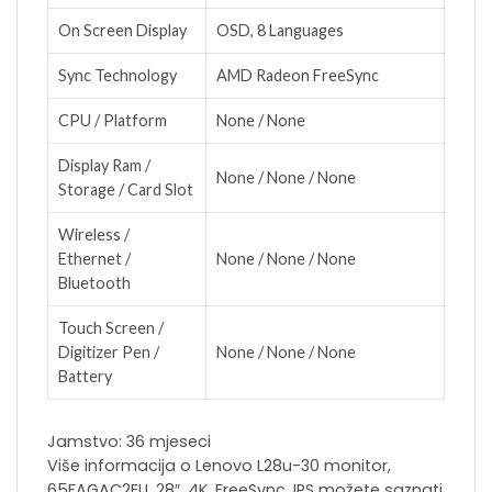
On Screen Display
OSD, 8 Languages
Sync Technology
AMD Radeon FreeSync
CPU / Platform
None / None
Display Ram /
None / None / None
Storage / Card Slot
Wireless /
Ethernet /
None / None / None
Bluetooth
Touch Screen /
Digitizer Pen /
None / None / None
Battery
Jamstvo: 36 mjeseci
Više informacija o Lenovo L28u-30 monitor,
65FAGAC2EU, 28″, 4K, FreeSync, IPS možete saznati