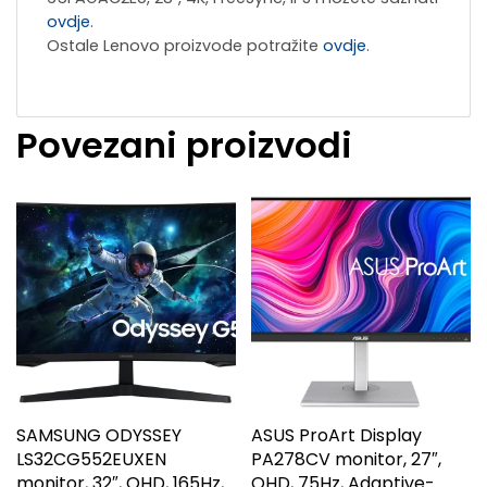
ovdje
.
Ostale Lenovo proizvode potražite
ovdje
.
Povezani proizvodi
SAMSUNG ODYSSEY
ASUS ProArt Display
LS32CG552EUXEN
PA278CV monitor, 27″,
monitor, 32″, QHD, 165Hz,
QHD, 75Hz, Adaptive-