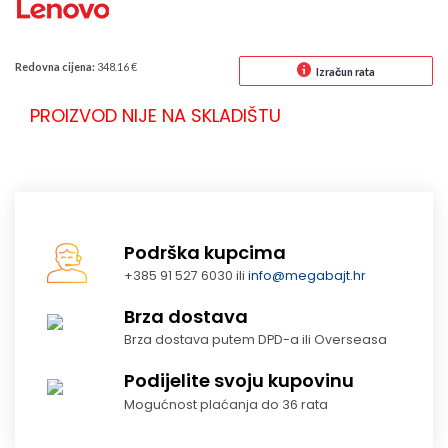
Redovna cijena:
348.16 €
Izračun rata
PROIZVOD NIJE NA SKLADIŠTU
Podrška kupcima
+385 91 527 6030 ili
info@megabajt.hr
Brza dostava
Brza dostava putem DPD-a ili Overseasa
Podijelite svoju kupovinu
Mogućnost plaćanja do 36 rata