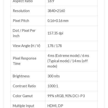
Aspect Ratio
16:9
Resolution
3840×2160
Pixel Pitch
0.16×0.16 mm
Dot / Pixel Per
157.35 dpi
Inch
View Angle (H / V)
178 / 178
4 ms (Extreme mode) / 6 ms
Pixel Response
(Typical mode) / 14 ms (off
Time
mode)
Brightness
300 nits
Contrast Ratio
1000:1
Color Gamut
99% sRGB, 90% DCI-P3
Multiple Input
HDMI, DP