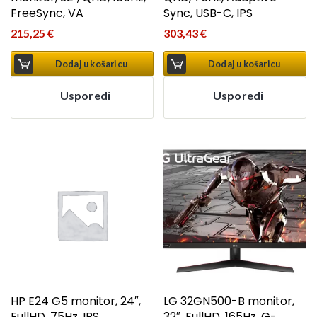
FreeSync, VA
Sync, USB-C, IPS
215,25
€
303,43
€
Dodaj u košaricu
Dodaj u košaricu
Usporedi
Usporedi
HP E24 G5 monitor, 24″,
LG 32GN500-B monitor,
FullHD, 75Hz, IPS
32″, FullHD, 165Hz, G-