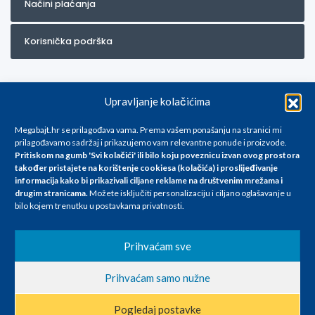
Načini plaćanja
Korisnička podrška
Upravljanje kolačićima
Megabajt.hr se prilagođava vama. Prema vašem ponašanju na stranici mi
prilagođavamo sadržaj i prikazujemo vam relevantne ponude i proizvode.
Pritiskom na gumb 'Svi kolačići' ili bilo koju poveznicu izvan ovog prostora
Za artikle kojih trenutno nema u ponudi obratite nam se na
također pristajete na korištenje cookiesa (kolačića) i proslijeđivanje
info@megabajt.hr. Sve cijene su informativnog karaktera i podložne su
informacija kako bi prikazivali ciljane reklame na
društvenim mrežama i
promjenama, a
drugim stranicama
.
Možete isključiti personalizaciju i ciljano oglašavanje u
iskazane su za avansno plaćanje(gotovina) u Eurima i uključuju PDV. Sve
bilo kojem trenutku u postavkama privatnosti.
cijene su iskazane isključivo za kupovinu putem webshop-a i mogu
se razlikovati od cijena u našim poslovnicama. Trudimo se dati što bolji
i točniji opis i sliku. Unatoč tome, ne možemo garantirati da su svi
Prihvaćam sve
navedeni podaci
i slike u potpunosti točni. Ne odgovaramo za eventualne pogreške
Prihvaćam samo nužne
nastale u opisu proizvoda, greške prilikom štampanja te promjene
cijena.
Pogledaj postavke