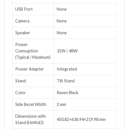
USB Port
None
Camera
None
Speaker
None
Power
Comsuption
31W / 48W
(Typical / Maximum)
Power Adapter
Integrated
Stand
Tilt Stand
Color
Raven Black
Side Bezel Width
2 mm
Dimensions with
450.82×636.94×219.98 mm
Stand (HxWxD)