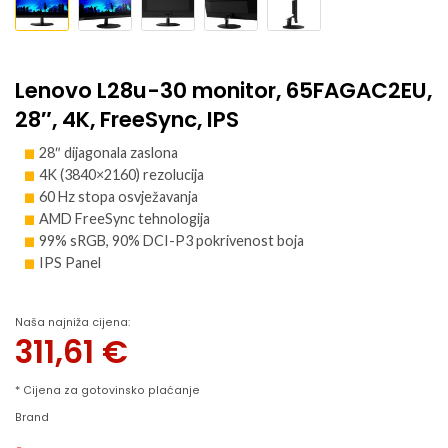
Lenovo L28u-30 monitor, 65FAGAC2EU,
28″, 4K, FreeSync, IPS
28″ dijagonala zaslona
4K (3840×2160) rezolucija
60 Hz stopa osvježavanja
AMD FreeSync tehnologija
99% sRGB, 90% DCI-P3 pokrivenost boja
IPS Panel
Naša najniža cijena:
311,61
€
* Cijena za gotovinsko plaćanje
Brand