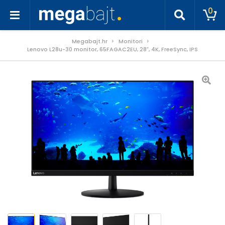
0
Megabajt.hr
Monitori
Lenovo L28u-30 monitor, 65FAGAC2EU, 28″, 4K, FreeSync, IPS