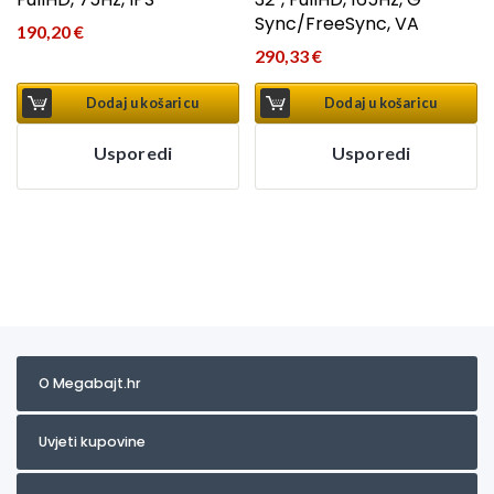
Sync/FreeSync, VA
190,20
€
290,33
€
Dodaj u košaricu
Dodaj u košaricu
Usporedi
Usporedi
O Megabajt.hr
Uvjeti kupovine