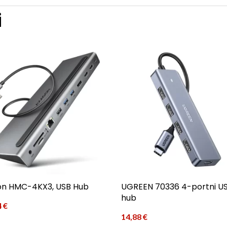
i
on HMC-4KX3, USB Hub
UGREEN 70336 4-portni U
hub
4
€
14,88
€