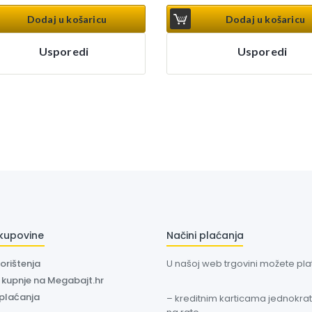
Dodaj u košaricu
Dodaj u košaricu
Usporedi
Usporedi
 kupovine
Načini plaćanja
korištenja
U našoj web trgovini možete plati
a kupnje na Megabajt.hr
 plaćanja
– kreditnim karticama jednokratn