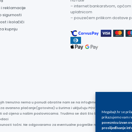
na rate
va
– internet bankarstvom, općom
 i reklamacije
uplatnicom
o sigurnosti
– pouzećem prilikom dostave 
ost i kolačići
za kupnju
kojih trenutno nema u ponudi obratite nam se na info@megabajt.hr. Sve cijen
 za avansno plaćanje(gotovina) u Eurima i uključuju PDV. Sve cijene su iskaz
Megabajt.hr se pri
ti od cijena u našim poslovnicama. Trudimo se dati što bolji i točniji opis i s
prikazujemo vam re
odaci
poveznicu izvan ov
otpunosti točni. Ne odgovaramo za eventualne pogreške nastale u opisu proizv
proslijeđivanje inf