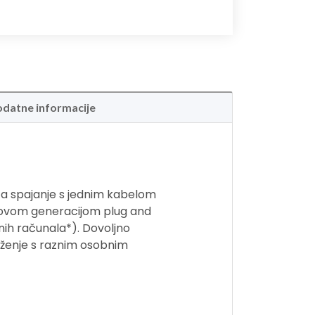
datne informacije
za spajanje s jednim kabelom
 novom generacijom plug and
nih računala*). Dovoljno
uženje s raznim osobnim