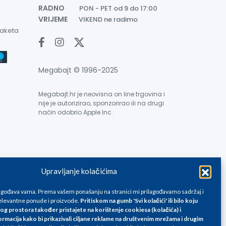
RADNO
PON - PET od 9 do 17:00
VRIJEME
VIKEND ne radimo
paketa
Megabajt © 1996-2025
Megabajt.hr je neovisna on line trgovina i
nije je autorizirao, sponzorirao ili na drugi
način odobrio Apple Inc.
Upravljanje kolačićima
e su informativnog karaktera i podložne su promjenama, a
ane isključivo za kupovinu putem webshop-a i mogu
lagođava vama. Prema vašem ponašanju na stranici mi prilagođavamo sadržaj i
liku. Unatoč tome, ne možemo garantirati da su svi
levantne ponude i proizvode.
Pritiskom na gumb 'Svi kolačići' ili bilo koju
og prostora također pristajete na korištenje cookiesa (kolačića) i
oda, greške prilikom štampanja te promjene cijena.
ormacija kako bi prikazivali ciljane reklame na
društvenim mrežama i drugim