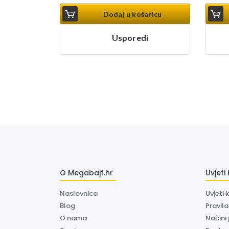
Dodaj u košaricu
Usporedi
O Megabajt.hr
Uvjeti
Naslovnica
Uvjeti 
Blog
Pravil
O nama
Načini