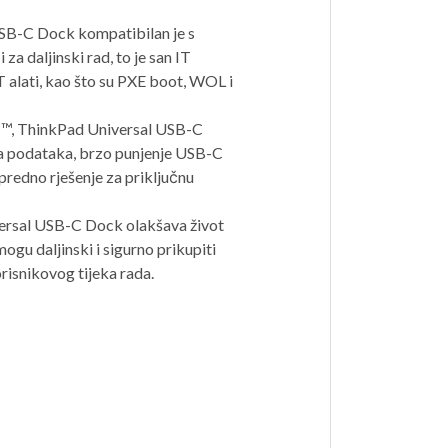
USB-C Dock kompatibilan je s
za daljinski rad, to je san IT
IT alati, kao što su PXE boot, WOL i
MI™, ThinkPad Universal USB-C
a podataka, brzo punjenje USB-C
predno rješenje za priključnu
versal USB-C Dock olakšava život
mogu daljinski i sigurno prikupiti
orisnikovog tijeka rada.