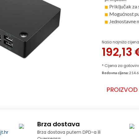
Priključak za 
Mogućnost pu
Jednostavne na
Naša najniža cijena
192,13
* Cijena za gotovin
Redovna cijena:
214.6
PROIZVOD 
Brza dostava
t.hr
Brza dostava putem DPD-a ili
Overseasa