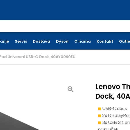
earch for:
ćanje
Servis
Dostava
Dyson
O nama
Kontakt
Outle
Pad Universal USB-C Dock, 40AY0090EU
Lenovo T
Dock, 40
USB-C dock
2x DisplayPor
3x USB 3.1 pr
priključak