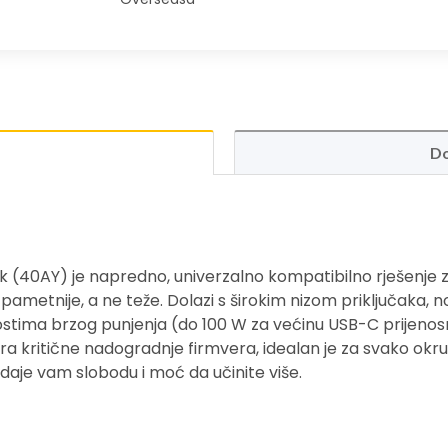
Do
 (40AY) je napredno, univerzalno kompatibilno rješenje 
ametnije, a ne teže. Dolazi s širokim nizom priključaka,
ostima brzog punjenja (do 100 W za većinu USB-C prijenos
a kritične nadogradnje firmvera, idealan je za svako okr
daje vam slobodu i moć da učinite više.