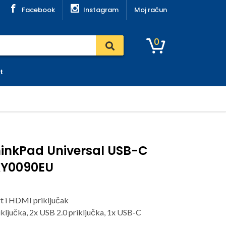
Facebook
Instagram
Moj račun
0
t
hinkPad Universal USB-C
AY0090EU
t i HDMI priključak
iključka, 2x USB 2.0 priključka, 1x USB-C