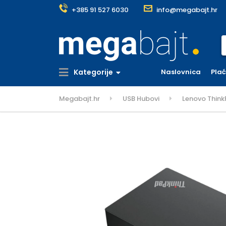
+385 91 527 6030
info@megabajt.hr
S
Kategorije
Naslovnica
Pla
Megabajt.hr
USB Hubovi
Lenovo Think