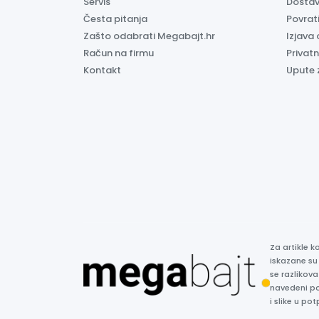
Servis
Dosta
Česta pitanja
Povrati
Zašto odabrati Megabajt.hr
Izjava 
Račun na firmu
Privatn
Kontakt
Upute 
Za artikle 
iskazane su
se razlikova
navedeni p
i slike u p