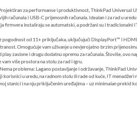
Projektiran za performanse i produktivnost, ThinkPad Universal 
h računala i USB-C prijenosnih računala. Idealan i za rad u uredu i 
a firmvera instaliraju se automatski, a podržani su i tradicionalni 
Uz pogodnost od 11+ priključaka, uključujući DisplayPort™ i HD
tranost. Omogućuje vam uživanje u nevjerojatno brzim prijenosim
nd play zaslone i drugu dodatnu opremu za računala. Štoviše, ovo na
vam više prostora na stolu za rad i igru.
. Nema problema: Lagano postavljanje i održavanje, ThinkPad Uni
ji korisnici u uredu, na radnom stolu ili rade od kuće, IT menadžeri 
noj stanici i na nju priključenim uređajima – uz minimalan prekid k