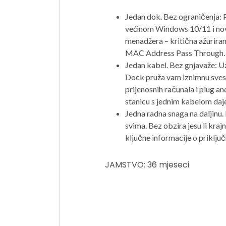
Jedan dok. Bez ograničenja: 
većinom Windows 10/11 i noviji
menadžera – kritična ažuriranj
MAC Address Pass Through.
Jedan kabel. Bez gnjavaže: 
Dock pruža vam iznimnu sves
prijenosnih računala i plug a
stanicu s jednim kabelom daje 
Jedna radna snaga na daljinu
svima. Bez obzira jesu li krajn
ključne informacije o priključ
JAMSTVO: 36 mjeseci