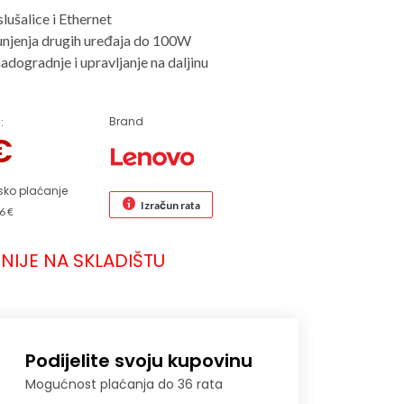
slušalice i Ethernet
njenja drugih uređaja do 100W
dogradnje i upravljanje na daljinu
Brand
:
€
sko plaćanje
Izračun rata
6 €
NIJE NA SKLADIŠTU
Podijelite svoju kupovinu
Mogućnost plaćanja do 36 rata