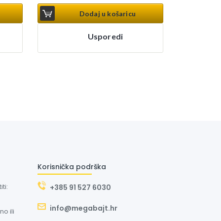
Dodaj u košaricu
Usporedi
Korisnička podrška
ti:
+385 91 527 6030
info@megabajt.hr
o ili