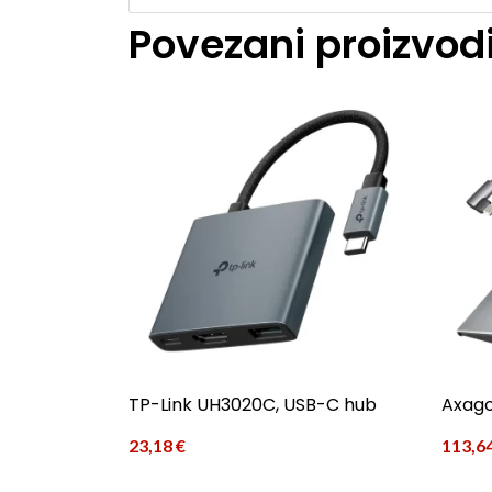
Povezani proizvod
TP-Link UH3020C, USB-C hub
Axag
23,18
€
113,6