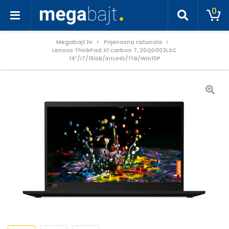
0
Megabajt.hr
Prijenosna računala
Lenovo ThinkPad X1 carbon 7, 20QD003LSC
14″/i7/16GB/IntUHD/1TB/Win10P