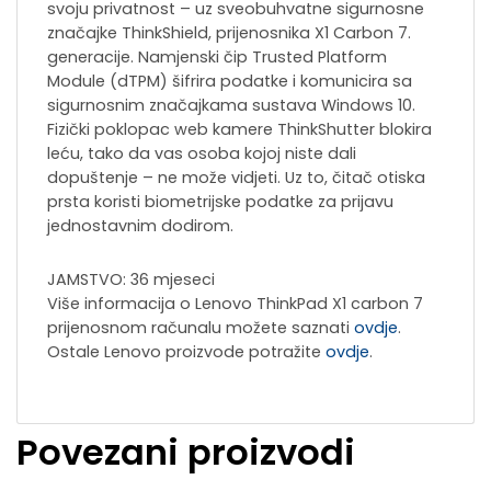
svoju privatnost – uz sveobuhvatne sigurnosne
značajke ThinkShield, prijenosnika X1 Carbon 7.
generacije. Namjenski čip Trusted Platform
Module (dTPM) šifrira podatke i komunicira sa
sigurnosnim značajkama sustava Windows 10.
Fizički poklopac web kamere ThinkShutter blokira
leću, tako da vas osoba kojoj niste dali
dopuštenje – ne može vidjeti. Uz to, čitač otiska
prsta koristi biometrijske podatke za prijavu
jednostavnim dodirom.
JAMSTVO: 36 mjeseci
Više informacija o Lenovo ThinkPad X1 carbon 7
prijenosnom računalu možete saznati
ovdje
.
Ostale Lenovo proizvode potražite
ovdje
.
Povezani proizvodi