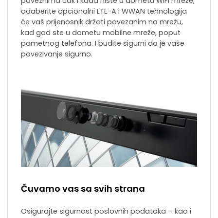
poveznima čak i kada niste u dometu WiFi mreže;
odaberite opcionalni LTE-A i WWAN tehnologija
će vaš prijenosnik držati povezanim na mrežu,
kad god ste u dometu mobilne mreže, poput
pametnog telefona. I budite sigurni da je vaše
povezivanje sigurno.
Čuvamo vas sa svih strana
Osigurajte sigurnost poslovnih podataka – kao i