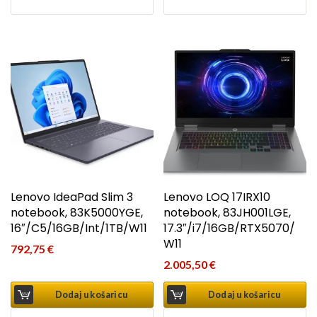
Lenovo IdeaPad Slim 3
Lenovo LOQ 17IRX10
notebook, 83K5000YGE,
notebook, 83JH001LGE,
16″/C5/16GB/Int/1TB/W11
17.3″/i7/16GB/RTX5070/
W11
792,75
€
2.005,50
€
Dodaj u košaricu
Dodaj u košaricu