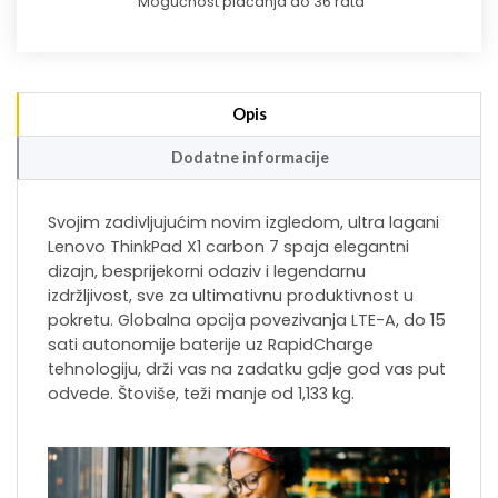
Mogućnost plaćanja do 36 rata
Opis
Dodatne informacije
Svojim zadivljujućim novim izgledom, ultra lagani
Lenovo ThinkPad X1 carbon 7 spaja elegantni
dizajn, besprijekorni odaziv i legendarnu
izdržljivost, sve za ultimativnu produktivnost u
pokretu. Globalna opcija povezivanja LTE-A, do 15
sati autonomije baterije uz RapidCharge
tehnologiju, drži vas na zadatku gdje god vas put
odvede. Štoviše, teži manje od 1,133 kg.