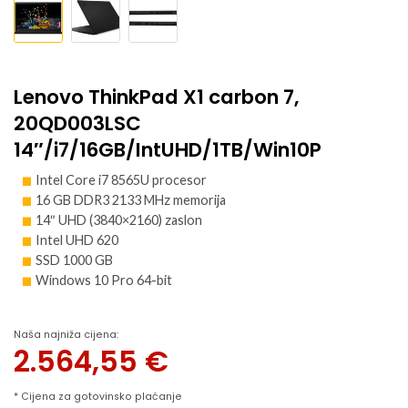
Lenovo ThinkPad X1 carbon 7,
20QD003LSC
14″/i7/16GB/IntUHD/1TB/Win10P
Intel Core i7 8565U procesor
16 GB DDR3 2133 MHz memorija
14″ UHD (3840×2160) zaslon
Intel UHD 620
SSD 1000 GB
Windows 10 Pro 64-bit
Naša najniža cijena:
2.564,55
€
* Cijena za gotovinsko plaćanje