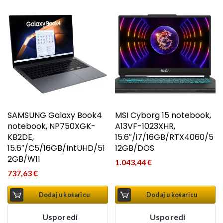
SAMSUNG Galaxy Book4
MSI Cyborg 15 notebook,
notebook, NP750XGK-
A13VF-1023XHR,
KB2DE,
15.6″/i7/16GB/RTX4060/5
15.6″/C5/16GB/IntUHD/51
12GB/DOS
2GB/W11
1.043,44
€
737,63
€
Dodaj u košaricu
Dodaj u košaricu
Usporedi
Usporedi