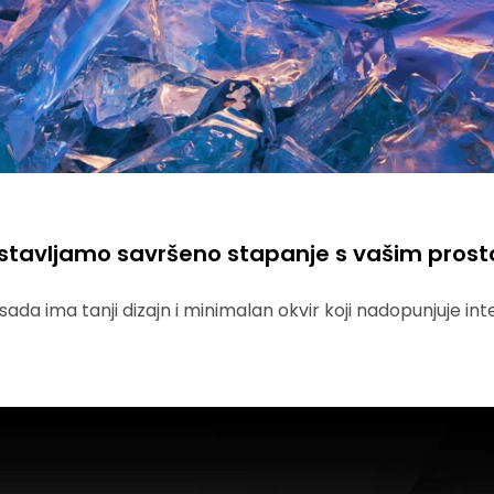
stavljamo savršeno stapanje s vašim pros
ada ima tanji dizajn i minimalan okvir koji nadopunjuje in