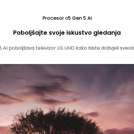
Procesor α5 Gen 5 AI
Poboljšajte svoje iskustvo gledanja
AI poboljšava televizor LG UHD kako biste doživjeli sveo