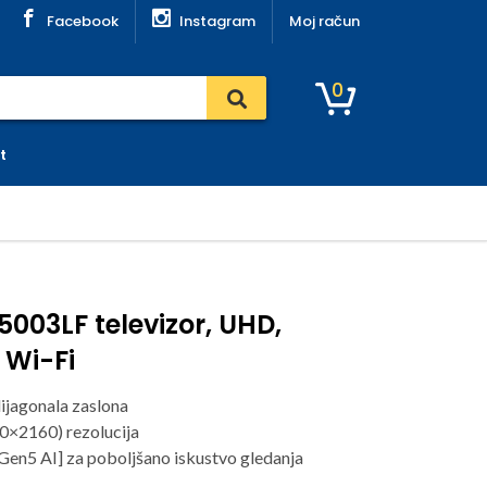
Facebook
Instagram
Moj račun
0
t
003LF televizor, UHD,
 Wi-Fi
ijagonala zaslona
×2160) rezolucija
Gen5 AI] za poboljšano iskustvo gledanja