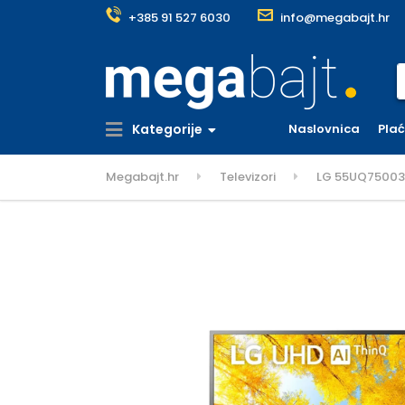
+385 91 527 6030
info@megabajt.hr
S
Kategorije
Naslovnica
Pla
Megabajt.hr
Televizori
LG 55UQ75003LF