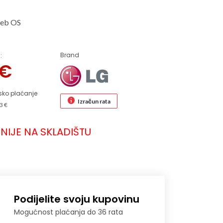
Web OS
Brand
:
€
sko plaćanje
Izračun rata
3 €
NIJE NA SKLADIŠTU
Podijelite svoju kupovinu
Mogućnost plaćanja do 36 rata