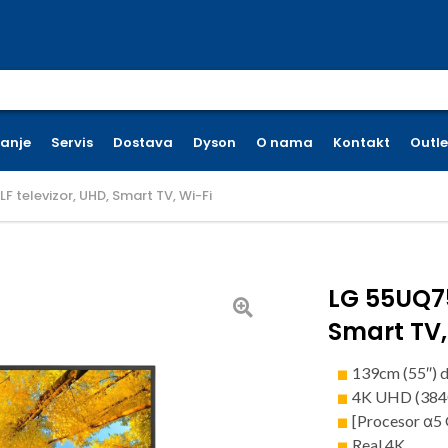
earch for:
ćanje
Servis
Dostava
Dyson
O nama
Kontakt
Outle
 televizor, UHD, Smart TV, Wi-Fi
LG 55UQ75
Smart TV,
139cm (55″) d
4K UHD (3840
[Procesor α5 
Real 4K