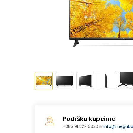
Podrška kupcima
+385 91 527 6030 ili
info@megabaj