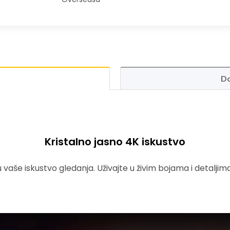
Do
Kristalno jasno 4K iskustvo
vaše iskustvo gledanja. Uživajte u živim bojama i detaljim