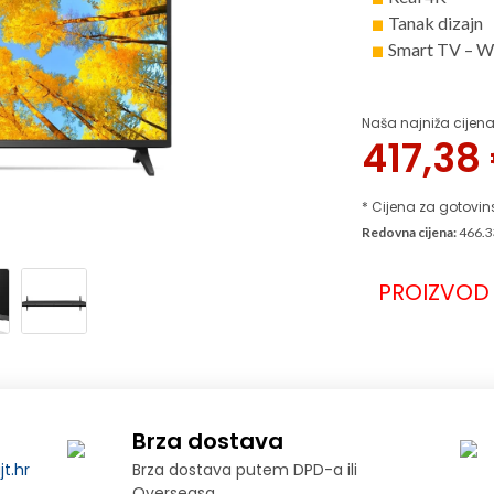
Tanak dizajn
Smart TV – 
Naša najniža cijena
417,38
* Cijena za gotovin
Redovna cijena:
466.3
PROIZVOD 
Brza dostava
t.hr
Brza dostava putem DPD-a ili
Overseasa