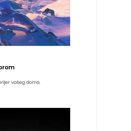
torom
terijer vašeg doma.