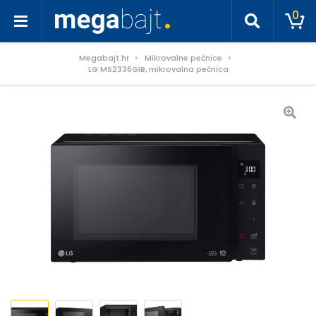
0
Megabajt.hr
Mikrovalne pećnice
LG MS2336GIB, mikrovalna pećnica