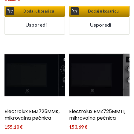
Trenutna cijena je: 61,25 €.
Dodaj u košaricu
Dodaj u košaricu
Usporedi
Usporedi
Electrolux EMZ725MMK,
Electrolux EMZ725MMTI,
mikrovalna pećnica
mikrovalna pećnica
155,10
€
153,69
€