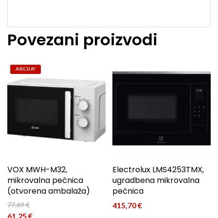
Povezani proizvodi
AKCIJA!
VOX MWH-M32,
Electrolux LMS4253TMX,
mikrovalna pećnica
ugradbena mikrovalna
(otvorena ambalaža)
pećnica
77,69
€
415,70
€
Izvorna cijena bila je: 77,69 €.
61,25
€