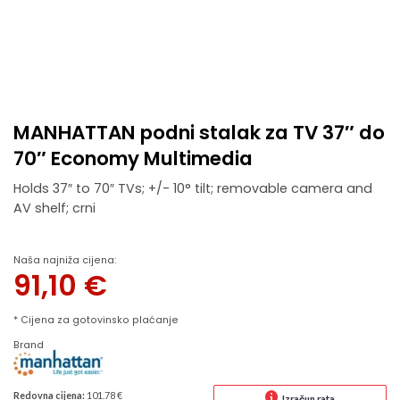
MANHATTAN podni stalak za TV 37″ do
70″ Economy Multimedia
Holds 37″ to 70″ TVs; +/- 10° tilt; removable camera and
AV shelf; crni
Naša najniža cijena:
91,10
€
* Cijena za gotovinsko plaćanje
Brand
Redovna cijena:
101.78 €
Izračun rata