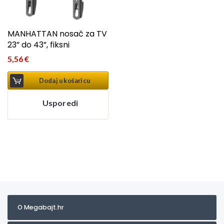
MANHATTAN nosač za TV
23” do 43”, fiksni
5,56
€
Dodaj u košaricu
Usporedi
O Megabajt.hr