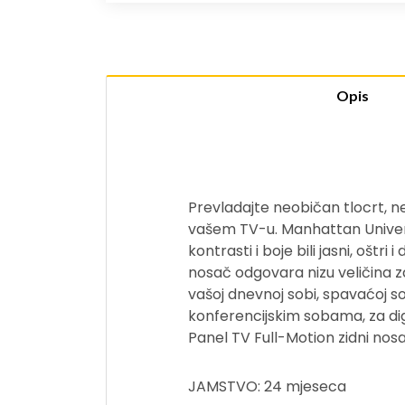
Opis
Prevladajte neobičan tlocrt, ne
vašem TV-u. Manhattan Universa
kontrasti i boje bili jasni, oštr
nosač odgovara nizu veličina za
vašoj dnevnoj sobi, spavaćoj so
konferencijskim sobama, za dig
Panel TV Full-Motion zidni nosač
JAMSTVO: 24 mjeseca