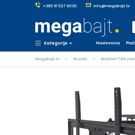
+385 91 527 6030
info@megabajt.hr
S
Kategorije
Naslovnica
Pla
Megabajt.hr
Nosači
MANHATTAN zidni 