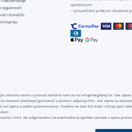
 i reklamacije
uplatnicom
o sigurnosti
– pouzećem prilikom dostave 
ost i kolačići
za kupnju
kojih trenutno nema u ponudi obratite nam se na info@megabajt.hr. Sve cijen
 za avansno plaćanje(gotovina) u Eurima i uključuju PDV. Sve cijene su iskaz
ti od cijena u našim poslovnicama. Trudimo se dati što bolji i točniji opis i s
odaci
otpunosti točni. Ne odgovaramo za eventualne pogreške nastale u opisu proizv