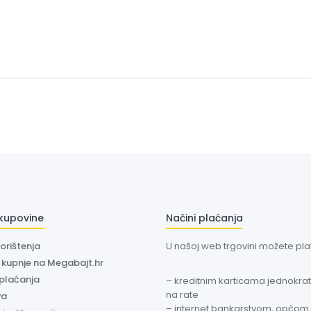
 kupovine
Načini plaćanja
korištenja
U našoj web trgovini možete plati
a kupnje na Megabajt.hr
 plaćanja
– kreditnim karticama jednokratn
na rate
va
– internet bankarstvom, općom