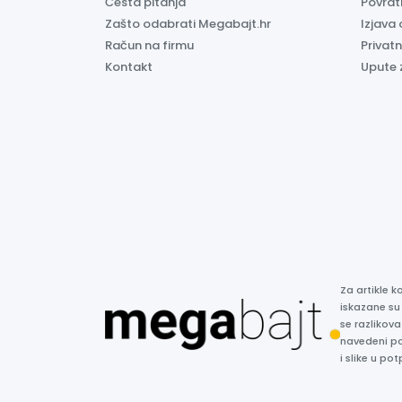
Česta pitanja
Povrati
Zašto odabrati Megabajt.hr
Izjava 
Račun na firmu
Privatn
Kontakt
Upute 
Za artikle 
iskazane su
se razlikova
navedeni p
i slike u p