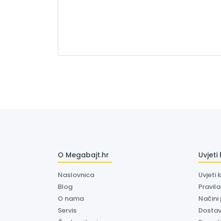
O Megabajt.hr
Uvjeti
Naslovnica
Uvjeti 
Blog
Pravil
O nama
Načini
Servis
Dosta