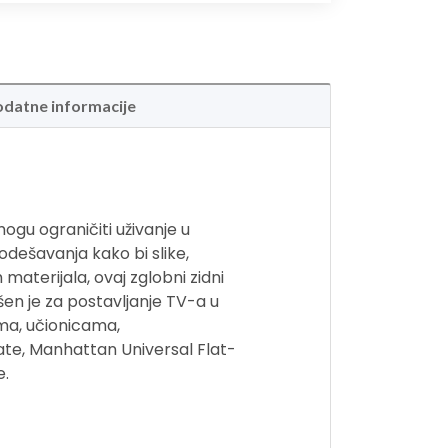
datne informacije
ogu ograničiti uživanje u
dešavanja kako bi slike,
h materijala, ovaj zglobni zidni
šen je za postavljanje TV-a u
ima, učionicama,
ate, Manhattan Universal Flat-
e.