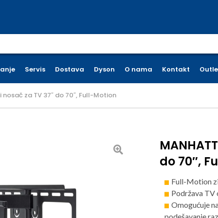
earch for:
ćanje
Servis
Dostava
Dyson
O nama
Kontakt
Outle
nosač za TV 37″ do 70″, Full-Motion
MANHATTA
do 70″, F
Full-Motion z
Podržava TV 
Omogućuje nag
podešavanje raz