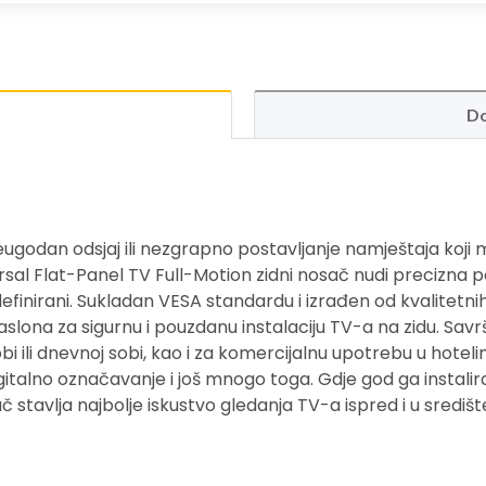
Do
ugodan odsjaj ili nezgrapno postavljanje namještaja koji m
l Flat-Panel TV Full-Motion zidni nosač nudi precizna po
i i definirani. Sukladan VESA standardu i izrađen od kvalitetni
slona za sigurnu i pouzdanu instalaciju TV-a na zidu. Savr
bi ili dnevnoj sobi, kao i za komercijalnu upotrebu u hotel
italno označavanje i još mnogo toga. Gdje god ga instalir
 stavlja najbolje iskustvo gledanja TV-a ispred i u središt