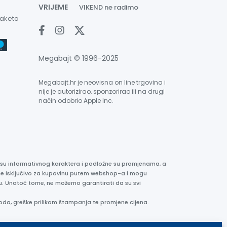
VRIJEME
VIKEND ne radimo
paketa
Megabajt © 1996-2025
Megabajt.hr je neovisna on line trgovina i
nije je autorizirao, sponzorirao ili na drugi
način odobrio Apple Inc.
e su informativnog karaktera i podložne su promjenama, a
ane isključivo za kupovinu putem webshop-a i mogu
liku. Unatoč tome, ne možemo garantirati da su svi
oda, greške prilikom štampanja te promjene cijena.