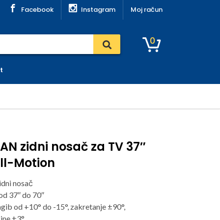
Facebook
Instagram
Moj račun
0
t
N zidni nosač za TV 37″
ull-Motion
idni nosač
od 37″ do 70″
ib od +10° do -15°, zakretanje ±90°,
ine ±3°