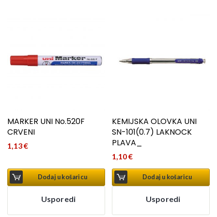
MARKER UNI No.520F
KEMIJSKA OLOVKA UNI
CRVENI
SN-101(0.7) LAKNOCK
PLAVA_
1,13
€
1,10
€
Dodaj u košaricu
Dodaj u košaricu
Usporedi
Usporedi