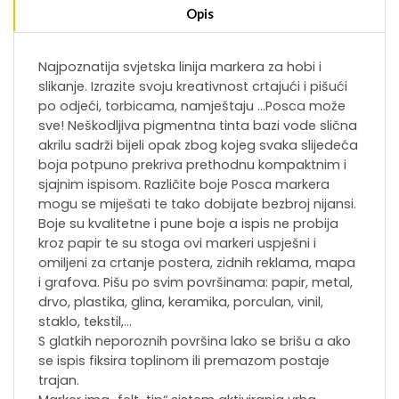
Opis
Najpoznatija svjetska linija markera za hobi i
slikanje. Izrazite svoju kreativnost crtajući i pišući
po odjeći, torbicama, namještaju …Posca može
sve! Neškodljiva pigmentna tinta bazi vode slična
akrilu sadrži bijeli opak zbog kojeg svaka slijedeća
boja potpuno prekriva prethodnu kompaktnim i
sjajnim ispisom. Različite boje Posca markera
mogu se miješati te tako dobijate bezbroj nijansi.
Boje su kvalitetne i pune boje a ispis ne probija
kroz papir te su stoga ovi markeri uspješni i
omiljeni za crtanje postera, zidnih reklama, mapa
i grafova. Pišu po svim površinama: papir, metal,
drvo, plastika, glina, keramika, porculan, vinil,
staklo, tekstil,…
S glatkih neporoznih površina lako se brišu a ako
se ispis fiksira toplinom ili premazom postaje
trajan.