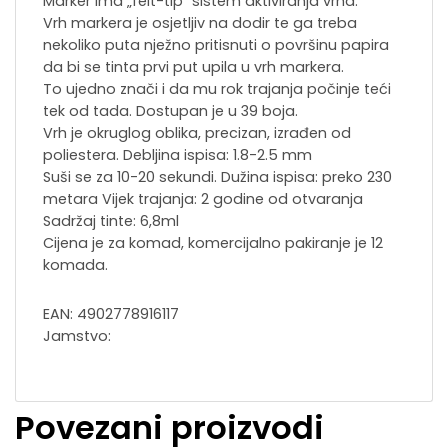
Marker ima „felt-tip“ sistem aktiviranja vrha.
Vrh markera je osjetljiv na dodir te ga treba
nekoliko puta nježno pritisnuti o površinu papira
da bi se tinta prvi put upila u vrh markera.
To ujedno znači i da mu rok trajanja počinje teći
tek od tada. Dostupan je u 39 boja.
Vrh je okruglog oblika, precizan, izrađen od
poliestera. Debljina ispisa: 1.8-2.5 mm
Suši se za 10-20 sekundi. Dužina ispisa: preko 230
metara Vijek trajanja: 2 godine od otvaranja
Sadržaj tinte: 6,8ml
Cijena je za komad, komercijalno pakiranje je 12
komada.
EAN: 4902778916117
Jamstvo:
Povezani proizvodi