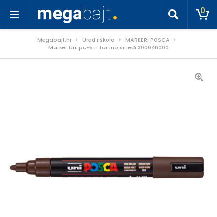
0
Megabajt.hr
Ured i škola
MARKERI POSCA
Marker Uni pc-5m tamno smeđi 300046000