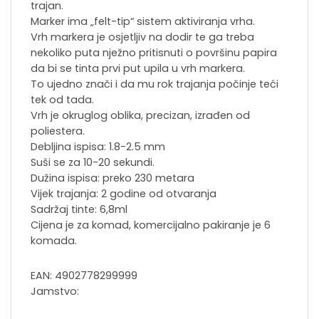
trajan.
Marker ima „felt-tip“ sistem aktiviranja vrha.
Vrh markera je osjetljiv na dodir te ga treba
nekoliko puta nježno pritisnuti o površinu papira
da bi se tinta prvi put upila u vrh markera.
To ujedno znači i da mu rok trajanja počinje teći
tek od tada.
Vrh je okruglog oblika, precizan, izrađen od
poliestera.
Debljina ispisa: 1.8-2.5 mm
Suši se za 10-20 sekundi.
Dužina ispisa: preko 230 metara
Vijek trajanja: 2 godine od otvaranja
Sadržaj tinte: 6,8ml
Cijena je za komad, komercijalno pakiranje je 6
komada.
EAN: 4902778299999
Jamstvo: