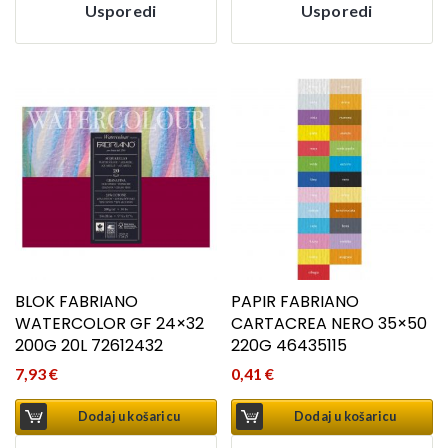
Usporedi
Usporedi
BLOK FABRIANO
PAPIR FABRIANO
WATERCOLOR GF 24×32
CARTACREA NERO 35×50
200G 20L 72612432
220G 46435115
7,93
€
0,41
€
Dodaj u košaricu
Dodaj u košaricu