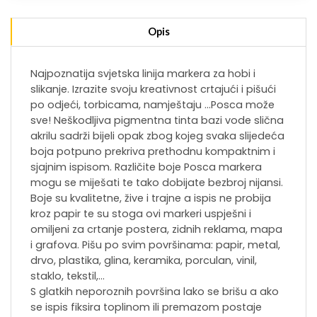
Opis
Najpoznatija svjetska linija markera za hobi i
slikanje. Izrazite svoju kreativnost crtajući i pišući
po odjeći, torbicama, namještaju …Posca može
sve! Neškodljiva pigmentna tinta bazi vode slična
akrilu sadrži bijeli opak zbog kojeg svaka slijedeća
boja potpuno prekriva prethodnu kompaktnim i
sjajnim ispisom. Različite boje Posca markera
mogu se miješati te tako dobijate bezbroj nijansi.
Boje su kvalitetne, žive i trajne a ispis ne probija
kroz papir te su stoga ovi markeri uspješni i
omiljeni za crtanje postera, zidnih reklama, mapa
i grafova. Pišu po svim površinama: papir, metal,
drvo, plastika, glina, keramika, porculan, vinil,
staklo, tekstil,…
S glatkih neporoznih površina lako se brišu a ako
se ispis fiksira toplinom ili premazom postaje