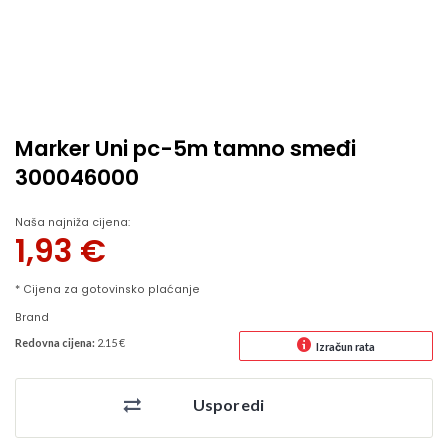
Marker Uni pc-5m tamno smeđi
300046000
Naša najniža cijena:
1,93
€
* Cijena za gotovinsko plaćanje
Brand
Redovna cijena:
2.15 €
Izračun rata
Usporedi