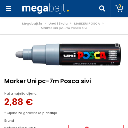
0
Megabajt.hr
Ured i škola
MARKERI POSCA
Marker Uni pc-7m Posca sivi
Marker Uni pc-7m Posca sivi
Naša najniža cijena:
2,88
€
* Cijena za gotovinsko plaćanje
Brand
Redovna cijena:
3.21 €