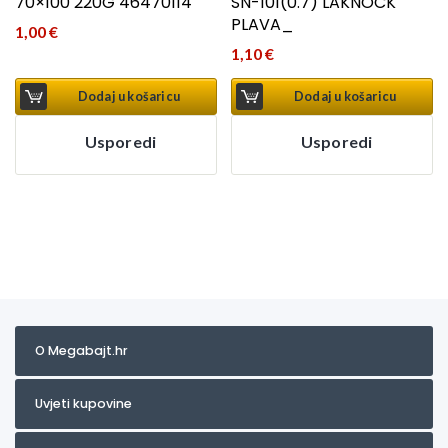
70×100 220G 46470114
SN-101(0.7) LAKNOCK
PLAVA_
1,00
€
1,10
€
Dodaj u košaricu
Dodaj u košaricu
Usporedi
Usporedi
O Megabajt.hr
Uvjeti kupovine