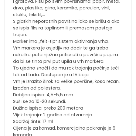
i grafova. Pišu po svim površinama: papir, metal,
drvo, plastika, glina, keramika, porculan, vinil,
staklo, tekstil,…
S glatkih neporoznih površina lako se brišu a ako
se ispis fiksira toplinom ili premazom postaje
trajan.
Marker ima „felt-tip“ sistem aktiviranja vrha.
Vrh markera je osjetljiv na dodir te ga treba
nekoliko puta nježno pritisnuti o površinu papira
da bi se tinta prvi put upila u vrh markera.
To ujedno znači i da mu rok trajanja počinje teći
tek od tada. Dostupan je u 15 boja.
Vrh je izrazito širok za velike površine, koso rezan,
izrađen od poliestera.
Debljina ispisa: 4,5-5,5 mm
Suši se za 10-20 sekundi.
Dužina ispisa: preko 200 metara
Vijek trajanja: 2 godine od otvaranja
Sadržaj tinte: 17 ml
Cijena je za komad, komercijalno pakiranje je 6
komada.