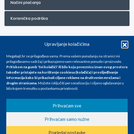
Načini plaćanja
Korisnička podrška
Upravljanje kolačićima
Megabajt.hr se prilagođava vama. Prema vašem ponašanju na stranici mi
prilagođavamo sadržaj i prikazujemo vam relevantne ponude i proizvode.
Pritiskom na gumb 'Svi kolačići' ili bilo koju poveznicu izvan ovog prostora
Za artikle kojih trenutno nema u ponudi obratite nam se na
također pristajete na korištenje cookiesa (kolačića) i proslijeđivanje
info@megabajt.hr. Sve cijene su informativnog karaktera i podložne su
informacija kako bi prikazivali ciljane reklame na
društvenim mrežama i
promjenama, a
drugim stranicama
.
Možete isključiti personalizaciju i ciljano oglašavanje u
iskazane su za avansno plaćanje(gotovina) u Eurima i uključuju PDV. Sve
bilo kojem trenutku u postavkama privatnosti.
cijene su iskazane isključivo za kupovinu putem webshop-a i mogu
se razlikovati od cijena u našim poslovnicama. Trudimo se dati što bolji
i točniji opis i sliku. Unatoč tome, ne možemo garantirati da su svi
Prihvaćam sve
navedeni podaci
i slike u potpunosti točni. Ne odgovaramo za eventualne pogreške
Prihvaćam samo nužne
nastale u opisu proizvoda, greške prilikom štampanja te promjene
cijena.
Pogledaj postavke