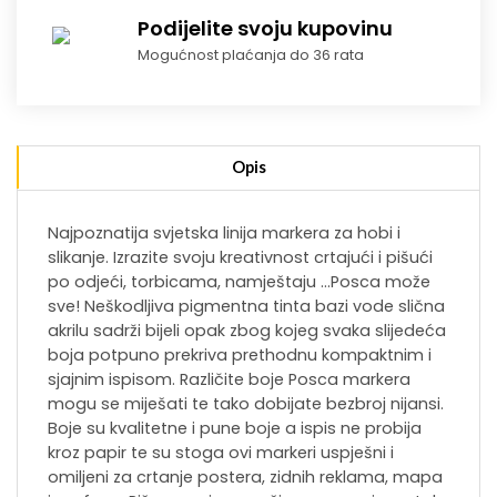
Podijelite svoju kupovinu
Mogućnost plaćanja do 36 rata
Opis
Najpoznatija svjetska linija markera za hobi i
slikanje. Izrazite svoju kreativnost crtajući i pišući
po odjeći, torbicama, namještaju …Posca može
sve! Neškodljiva pigmentna tinta bazi vode slična
akrilu sadrži bijeli opak zbog kojeg svaka slijedeća
boja potpuno prekriva prethodnu kompaktnim i
sjajnim ispisom. Različite boje Posca markera
mogu se miješati te tako dobijate bezbroj nijansi.
Boje su kvalitetne i pune boje a ispis ne probija
kroz papir te su stoga ovi markeri uspješni i
omiljeni za crtanje postera, zidnih reklama, mapa