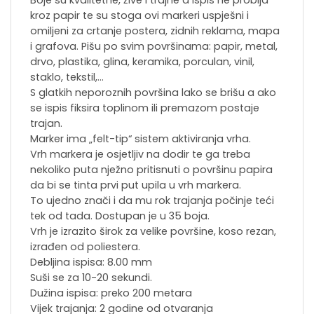
kroz papir te su stoga ovi markeri uspješni i
omiljeni za crtanje postera, zidnih reklama, mapa
i grafova. Pišu po svim površinama: papir, metal,
drvo, plastika, glina, keramika, porculan, vinil,
staklo, tekstil,…
S glatkih neporoznih površina lako se brišu a ako
se ispis fiksira toplinom ili premazom postaje
trajan.
Marker ima „felt-tip“ sistem aktiviranja vrha.
Vrh markera je osjetljiv na dodir te ga treba
nekoliko puta nježno pritisnuti o površinu papira
da bi se tinta prvi put upila u vrh markera.
To ujedno znači i da mu rok trajanja počinje teći
tek od tada. Dostupan je u 35 boja.
Vrh je izrazito širok za velike površine, koso rezan,
izrađen od poliestera.
Debljina ispisa: 8.00 mm
Suši se za 10-20 sekundi.
Dužina ispisa: preko 200 metara
Vijek trajanja: 2 godine od otvaranja