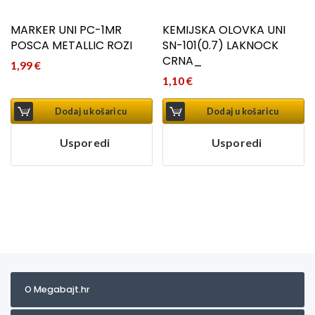
MARKER UNI PC-1MR
KEMIJSKA OLOVKA UNI
POSCA METALLIC ROZI
SN-101(0.7) LAKNOCK
CRNA_
1,99
€
1,10
€
Dodaj u košaricu
Dodaj u košaricu
Usporedi
Usporedi
O Megabajt.hr