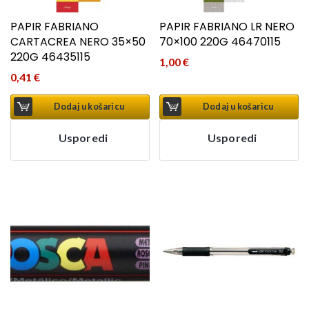
PAPIR FABRIANO
PAPIR FABRIANO LR NERO
CARTACREA NERO 35×50
70×100 220G 46470115
220G 46435115
1,00
€
0,41
€
Dodaj u košaricu
Dodaj u košaricu
Usporedi
Usporedi