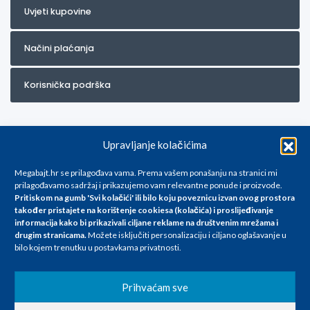
Uvjeti kupovine
Načini plaćanja
Korisnička podrška
Upravljanje kolačićima
Megabajt.hr se prilagođava vama. Prema vašem ponašanju na stranici mi
prilagođavamo sadržaj i prikazujemo vam relevantne ponude i proizvode.
Pritiskom na gumb 'Svi kolačići' ili bilo koju poveznicu izvan ovog prostora
Za artikle kojih trenutno nema u ponudi obratite nam se na
također pristajete na korištenje cookiesa (kolačića) i proslijeđivanje
info@megabajt.hr. Sve cijene su informativnog karaktera i podložne su
informacija kako bi prikazivali ciljane reklame na
društvenim mrežama i
promjenama, a
drugim stranicama
.
Možete isključiti personalizaciju i ciljano oglašavanje u
iskazane su za avansno plaćanje(gotovina) u Eurima i uključuju PDV. Sve
bilo kojem trenutku u postavkama privatnosti.
cijene su iskazane isključivo za kupovinu putem webshop-a i mogu
se razlikovati od cijena u našim poslovnicama. Trudimo se dati što bolji
i točniji opis i sliku. Unatoč tome, ne možemo garantirati da su svi
Prihvaćam sve
navedeni podaci
i slike u potpunosti točni. Ne odgovaramo za eventualne pogreške