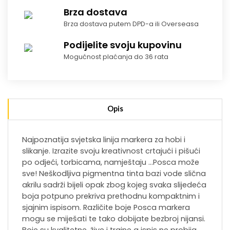
Brza dostava
Brza dostava putem DPD-a ili Overseasa
Podijelite svoju kupovinu
Mogućnost plaćanja do 36 rata
Opis
Najpoznatija svjetska linija markera za hobi i
slikanje. Izrazite svoju kreativnost crtajući i pišući
po odjeći, torbicama, namještaju …Posca može
sve! Neškodljiva pigmentna tinta bazi vode slična
akrilu sadrži bijeli opak zbog kojeg svaka slijedeća
boja potpuno prekriva prethodnu kompaktnim i
sjajnim ispisom. Različite boje Posca markera
mogu se miješati te tako dobijate bezbroj nijansi.
Boje su kvalitetne, žive i trajne a ispis ne probija