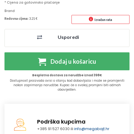
* Cijena za gotovinsko plaćanje
Brand
Redovna cijena:
3.21 €
Izračun rata
Usporedi
Dodaj u košaricu
Besplatna dostava za narudžbe iznad 398€
Dostupnost proizvoda ovisi o stanju kod dobavljača i može se promijeniti
nakon zaprimanja narudžbe. Kupac će o svakoj promjeni biti odmah
obaviješten.
Podrška kupcima
+385 91 527 6030 ili
info@megabajt.hr