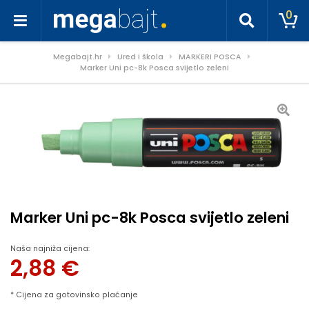
0
Megabajt.hr
Ured i škola
MARKERI POSCA
Marker Uni pc-8k Posca svijetlo zeleni
Marker Uni pc-8k Posca svijetlo zeleni
Naša najniža cijena:
2,88
€
* Cijena za gotovinsko plaćanje