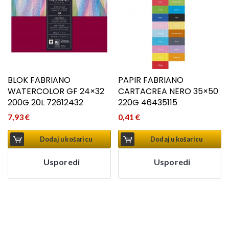
BLOK FABRIANO
PAPIR FABRIANO
WATERCOLOR GF 24×32
CARTACREA NERO 35×50
200G 20L 72612432
220G 46435115
7,93
€
0,41
€
Dodaj u košaricu
Dodaj u košaricu
Usporedi
Usporedi