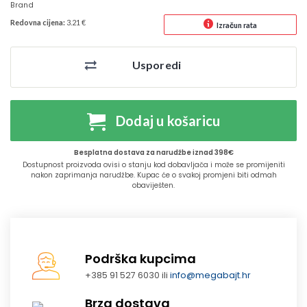
Brand
Redovna cijena:
3.21 €
Izračun rata
Usporedi
Dodaj u košaricu
Besplatna dostava za narudžbe iznad 398€
Dostupnost proizvoda ovisi o stanju kod dobavljača i može se promijeniti
nakon zaprimanja narudžbe. Kupac će o svakoj promjeni biti odmah
obaviješten.
Podrška kupcima
+385 91 527 6030 ili
info@megabajt.hr
Brza dostava