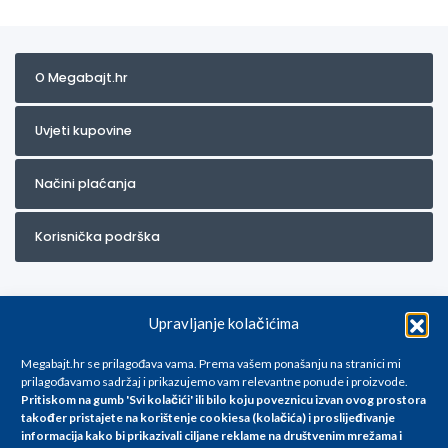
O Megabajt.hr
Uvjeti kupovine
Načini plaćanja
Korisnička podrška
Upravljanje kolačićima
Megabajt.hr se prilagođava vama. Prema vašem ponašanju na stranici mi
prilagođavamo sadržaj i prikazujemo vam relevantne ponude i proizvode.
Pritiskom na gumb 'Svi kolačići' ili bilo koju poveznicu izvan ovog prostora
Za artikle kojih trenutno nema u ponudi obratite nam se na
također pristajete na korištenje cookiesa (kolačića) i proslijeđivanje
info@megabajt.hr. Sve cijene su informativnog karaktera i podložne su
informacija kako bi prikazivali ciljane reklame na
društvenim mrežama i
promjenama, a