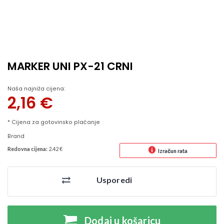
MARKER UNI PX-21 CRNI
Naša najniža cijena:
2,16
€
* Cijena za gotovinsko plaćanje
Brand
Redovna cijena:
2.42 €
Izračun rata
Usporedi
Dodaj u košaricu