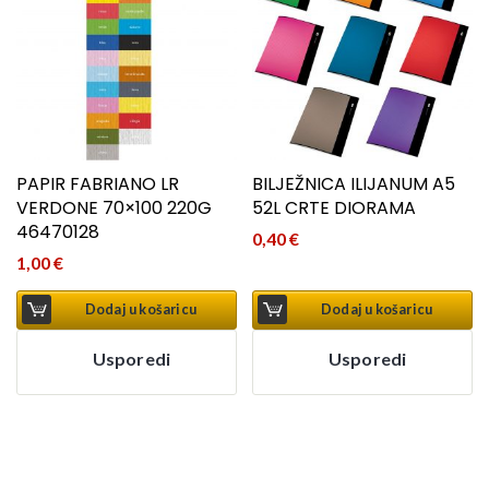
PAPIR FABRIANO LR
BILJEŽNICA ILIJANUM A5
VERDONE 70×100 220G
52L CRTE DIORAMA
46470128
0,40
€
1,00
€
Dodaj u košaricu
Dodaj u košaricu
Usporedi
Usporedi