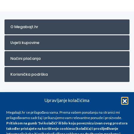
O Megabajt.hr
Uvjeti kupovine
Načini plaćanja
Korisnička podrška
Upravljanje kolačićima
Megabajt.hr se prilagođava vama. Prema vašem ponašanju na stranici mi
prilagođavamo sadržaj i prikazujemo vam relevantne ponude i proizvode.
Pritiskom na gumb 'Svi kolačići' ili bilo koju poveznicu izvan ovog prostora
Za artikle kojih trenutno nema u ponudi obratite nam se na
također pristajete na korištenje cookiesa (kolačića) i proslijeđivanje
info@megabajt.hr. Sve cijene su informativnog karaktera i podložne su
informacija kako bi prikazivali ciljane reklame na
društvenim mrežama i