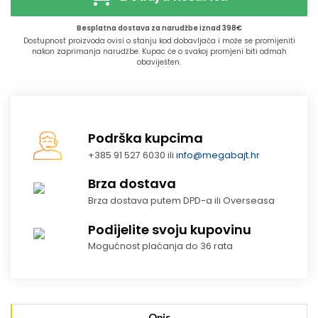
Besplatna dostava za narudžbe iznad 398€
Dostupnost proizvoda ovisi o stanju kod dobavljača i može se promijeniti
nakon zaprimanja narudžbe. Kupac će o svakoj promjeni biti odmah
obaviješten.
Podrška kupcima
+385 91 527 6030 ili
info@megabajt.hr
Brza dostava
Brza dostava putem DPD-a ili Overseasa
Podijelite svoju kupovinu
Mogućnost plaćanja do 36 rata
Opis