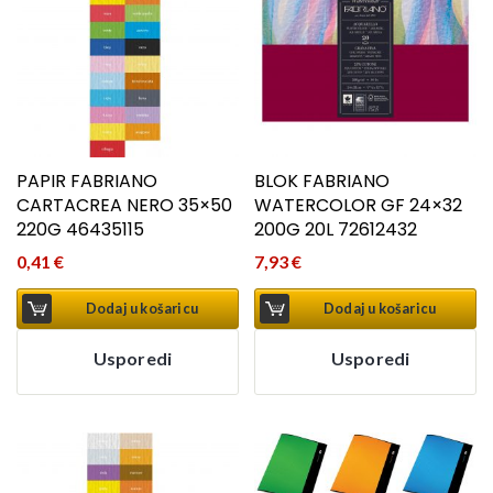
PAPIR FABRIANO
BLOK FABRIANO
CARTACREA NERO 35×50
WATERCOLOR GF 24×32
220G 46435115
200G 20L 72612432
0,41
€
7,93
€
Dodaj u košaricu
Dodaj u košaricu
Usporedi
Usporedi