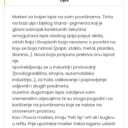
Markeri za trajan ispis na svim površinama. Tinta
na bazi ulja i bijelog titana- pigmenta koji je
glavni sastojak korekturnih tekućina
omogućava ispis visokog sjaja poput akrila,
oštrih linija i živopisnih boja neovisno o površini na
koju se boja nanosi (papir, staklo, metal, plastika,
tkanina…). Nova boja potpuno prekriva onu ispod
nje.
Upotrebljavaju se u industriji i proizvodnji
(brodogradilišta, strojna, automobilska
industrija…), za hobi, oslikavanje i popravljanje
odjevnih i drugih predmeta.
Izuzetno dugotrajan ispis odolijeva svim
vremenskim utjecajima te su stoga pogodni i za
korištenje na površinama koje se nalaze na
otvorenom prostoru.
Kao i Posca markeri, imaju “Felt tip” vrh ali i kuglicu
u refilu. Prije upotrebe marker treba lagano udariti