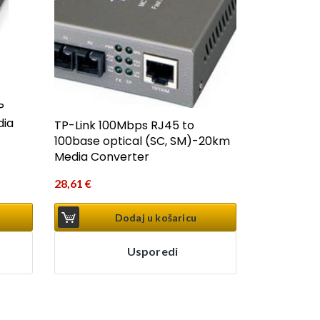
P
dia
TP-Link 100Mbps RJ45 to
100base optical (SC, SM)-20km
Media Converter
28,61
€
Dodaj u košaricu
Usporedi