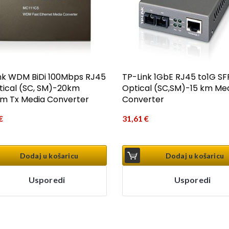
nk WDM BiDi 100Mbps RJ45
TP-Link 1GbE RJ45 to1G SF
tical (SC, SM)-20km
Optical (SC,SM)-15 km Me
m Tx Media Converter
Converter
€
31,61
€
Dodaj u košaricu
Dodaj u košaricu
Usporedi
Usporedi