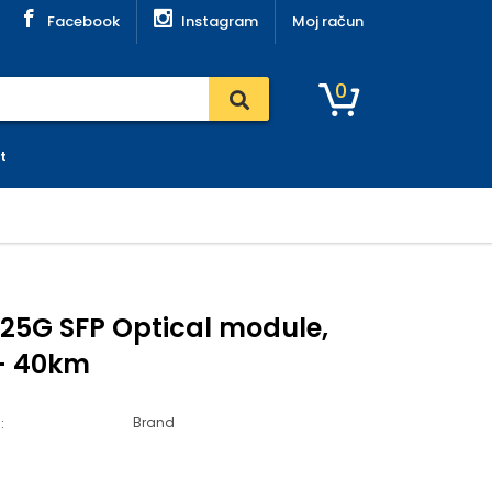
Facebook
Instagram
Moj račun
0
t
.25G SFP Optical module,
 – 40km
Brand
: