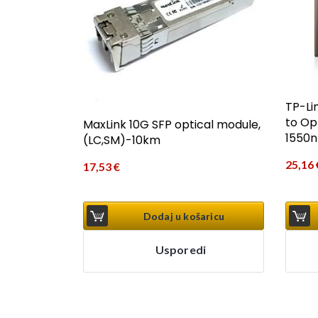
TP-Li
to Op
MaxLink 10G SFP optical module,
1550n
(LC,SM)-10km
25,16
17,53
€
Dodaj u košaricu
Usporedi