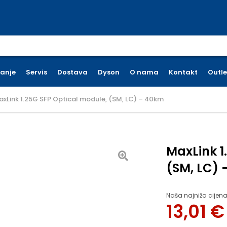
earch for:
ćanje
Servis
Dostava
Dyson
O nama
Kontakt
Outle
xLink 1.25G SFP Optical module, (SM, LC) – 40km
MaxLink 1
(SM, LC)
Naša najniža cijena
13,01
€