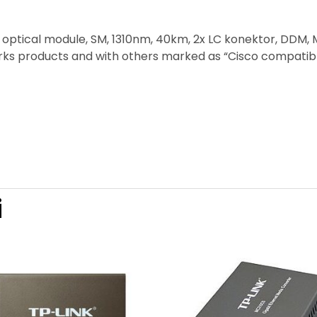
 optical module, SM, 1310nm, 40km, 2x LC konektor, DDM,
orks products and with others marked as “Cisco compatibl
i