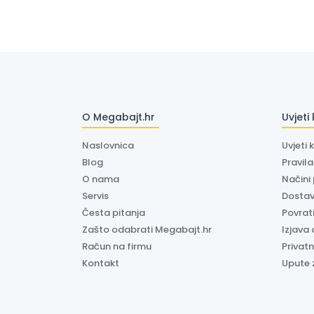
O Megabajt.hr
Uvjeti
Naslovnica
Uvjeti 
Blog
Pravil
O nama
Načini
Servis
Dosta
Česta pitanja
Povrati
Zašto odabrati Megabajt.hr
Izjava 
Račun na firmu
Privatn
Kontakt
Upute 