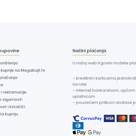
 kupovine
Načini plaćanja
korištenja
U našoj web trgovini možete plati
a kupnje na Megabajt.hr
 plaćanja
– kreditnim karticama jednokratn
na rate
va
– internet bankarstvom, općom
 i reklamacije
uplatnicom
o sigurnosti
– pouzećem prilikom dostave 
ost i kolačići
za kupnju