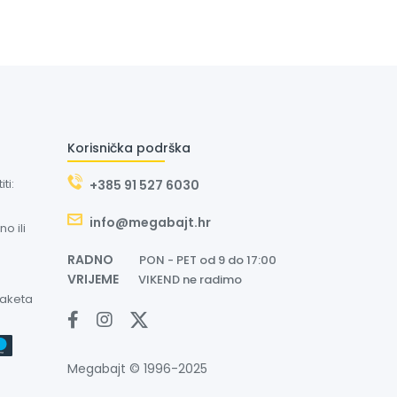
Korisnička podrška
ti:
+385 91 527 6030
info@megabajt.hr
o ili
RADNO
PON - PET od 9 do 17:00
VRIJEME
VIKEND ne radimo
paketa
Megabajt © 1996-2025