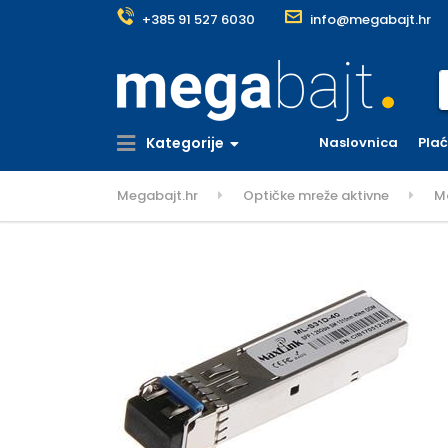
+385 91 527 6030
info@megabajt.hr
S
Kategorije
Naslovnica
Pla
Megabajt.hr
Optičke mreže aktivne
Ma