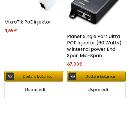
MikroTik PoE injektor
3,65
€
Planet Single Port Ultra
POE Injector (60 Watts)
w internal power End-
Span Mid-Span
67,03
€
Dodaj u košaricu
Dodaj u košaricu
Usporedi
Usporedi