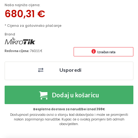
Naša najniža cijena:
680,31
€
* Cijena za gotovinsko plaćanje
Brand
Redovna cijena:
760.11 €
Izračun rata
Usporedi
Dodaj u košaricu
Besplatna dostava za narudžbe iznad 398€
Dostupnost proizvoda ovisi o stanju kod dobavljača i može se promijeniti
nakon zaprimanja narudžbe. Kupac će o svakoj promjeni biti odmah
obaviješten.