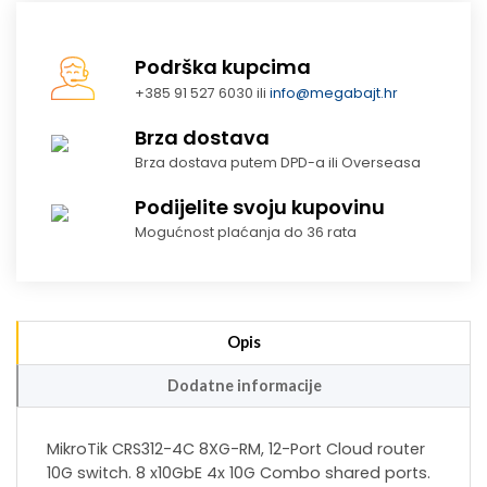
Podrška kupcima
+385 91 527 6030 ili
info@megabajt.hr
Brza dostava
Brza dostava putem DPD-a ili Overseasa
Podijelite svoju kupovinu
Mogućnost plaćanja do 36 rata
Opis
Dodatne informacije
MikroTik CRS312-4C 8XG-RM, 12-Port Cloud router
10G switch. 8 x10GbE 4x 10G Combo shared ports.