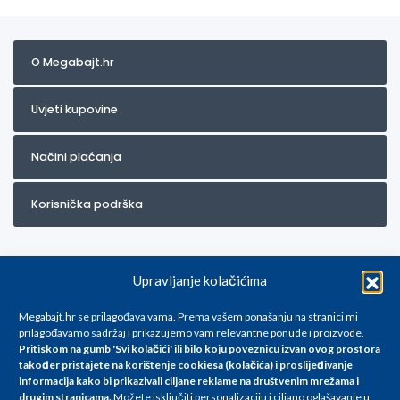
O Megabajt.hr
Uvjeti kupovine
Načini plaćanja
Korisnička podrška
Upravljanje kolačićima
Megabajt.hr se prilagođava vama. Prema vašem ponašanju na stranici mi
prilagođavamo sadržaj i prikazujemo vam relevantne ponude i proizvode.
Pritiskom na gumb 'Svi kolačići' ili bilo koju poveznicu izvan ovog prostora
Za artikle kojih trenutno nema u ponudi obratite nam se na
također pristajete na korištenje cookiesa (kolačića) i proslijeđivanje
info@megabajt.hr. Sve cijene su informativnog karaktera i podložne su
informacija kako bi prikazivali ciljane reklame na
društvenim mrežama i
promjenama, a
drugim stranicama
.
Možete isključiti personalizaciju i ciljano oglašavanje u