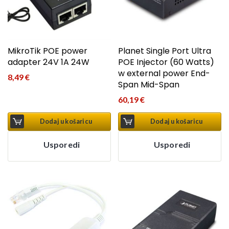
MikroTik POE power
Planet Single Port Ultra
adapter 24V 1A 24W
POE Injector (60 Watts)
w external power End-
8,49
€
Span Mid-Span
60,19
€
Dodaj u košaricu
Dodaj u košaricu
Usporedi
Usporedi