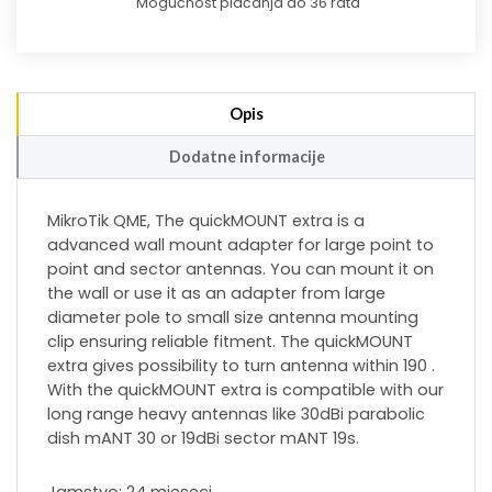
Mogućnost plaćanja do 36 rata
Opis
Dodatne informacije
MikroTik QME, The quickMOUNT extra is a
advanced wall mount adapter for large point to
point and sector antennas. You can mount it on
the wall or use it as an adapter from large
diameter pole to small size antenna mounting
clip ensuring reliable fitment. The quickMOUNT
extra gives possibility to turn antenna within 190 .
With the quickMOUNT extra is compatible with our
long range heavy antennas like 30dBi parabolic
dish mANT 30 or 19dBi sector mANT 19s.
Jamstvo: 24 mjeseci