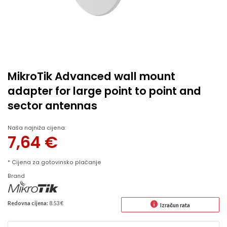
MikroTik Advanced wall mount
adapter for large point to point and
sector antennas
Naša najniža cijena:
7,64
€
* Cijena za gotovinsko plaćanje
Brand
Redovna cijena:
8.53 €
Izračun rata