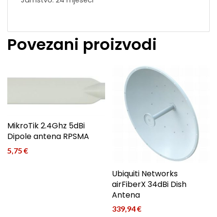
Povezani proizvodi
MikroTik 2.4Ghz 5dBi
Dipole antena RPSMA
5,75
€
Ubiquiti Networks
airFiberX 34dBi Dish
Antena
339,94
€