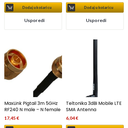
Dodaj u košaricu
Dodaj u košaricu
Usporedi
Usporedi
MaxLink Pigtail 3m 5GHz
Teltonika 3dBi Mobile LTE
RF240 N male – N female
SMA Antenna
17,45
€
6,04
€